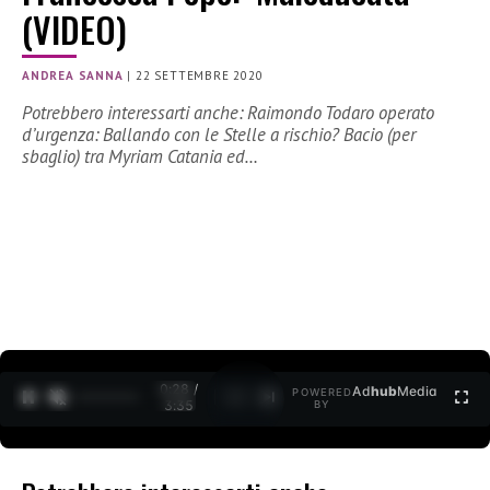
(VIDEO)
ANDREA SANNA
|
22 SETTEMBRE 2020
Potrebbero interessarti anche: Raimondo Todaro operato
d’urgenza: Ballando con le Stelle a rischio? Bacio (per
sbaglio) tra Myriam Catania ed…
0:28 /
Ad
hub
Media
POWERED
1
/
2
3:35
BY