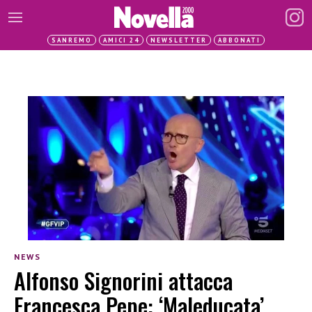
SANREMO
AMICI 24
NEWSLETTER
ABBONATI
NEWS
Alfonso Signorini attacca
Francesca Pepe: ‘Maleducata’