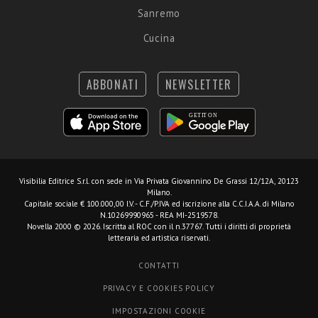
Sanremo
Cucina
ABBONATI
NEWSLETTER
Visibilia Editrice S.r.l.
con sede in Via Privata Giovannino De Grassi 12/12A, 20123
Milano.
Capitale sociale € 100.000,00 I.V. - C.F./P.IVA ed iscrizione alla C.C.I.A.A. di Milano
N.10269990965 - REA MI-2519578.
Novella 2000 © 2026. Iscritta al ROC con il n.37767. Tutti i diritti di proprietà
letteraria ed artistica riservati.
CONTATTI
PRIVACY E COOKIES POLICY
IMPOSTAZIONI COOKIE