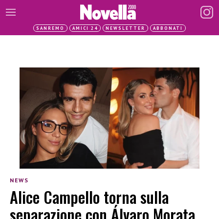
SANREMO
AMICI 24
NEWSLETTER
ABBONATI
NEWS
Alice Campello torna sulla
separazione con Álvaro Morata