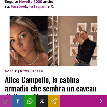
Seguite
Novella 2000
anche
su:
Facebook
,
Instagram
e
X
.
GOSSIP
|
NEWS
|
SOCIAL
Alice Campello, la cabina
armadio che sembra un caveau
di diamanti
ALBA COSENTINO
|
25 GENNAIO 2026