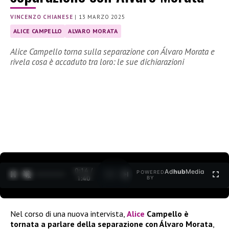
VINCENZO CHIANESE
|
13 MARZO 2025
ALICE CAMPELLO
ALVARO MORATA
Alice Campello torna sulla separazione con Álvaro Morata e
rivela cosa è accaduto tra loro: le sue dichiarazioni
0:15 /
Ad
hub
Media
POWERED
1
/
2
1:40
BY
Nel corso di una nuova intervista,
Alice
Campello è
tornata a parlare della separazione con Álvaro Morata
,