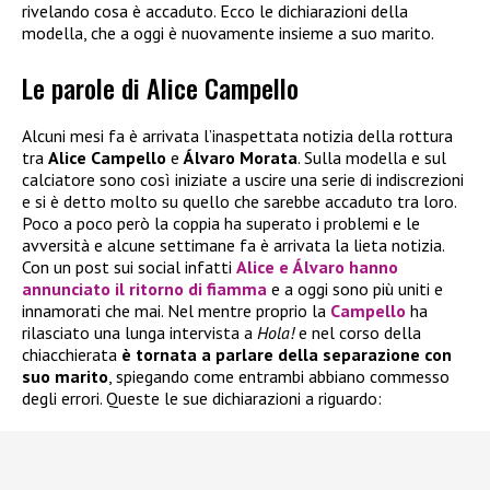
rivelando cosa è accaduto. Ecco le dichiarazioni della
modella, che a oggi è nuovamente insieme a suo marito.
Le parole di Alice Campello
Alcuni mesi fa è arrivata l’inaspettata notizia della rottura
tra
Alice Campello
e
Álvaro Morata
. Sulla modella e sul
calciatore sono così iniziate a uscire una serie di indiscrezioni
e si è detto molto su quello che sarebbe accaduto tra loro.
Poco a poco però la coppia ha superato i problemi e le
avversità e alcune settimane fa è arrivata la lieta notizia.
Con un post sui social infatti
Alice
e
Álvaro
hanno
annunciato il ritorno di fiamma
e a oggi sono più uniti e
innamorati che mai. Nel mentre proprio la
Campello
ha
rilasciato una lunga intervista a
Hola!
e nel corso della
chiacchierata
è tornata a parlare della separazione con
suo marito
, spiegando come entrambi abbiano commesso
degli errori. Queste le sue dichiarazioni a riguardo: