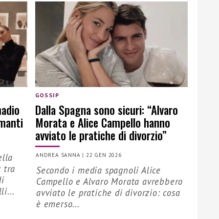
GOSSIP
madio
Dalla Spagna sono sicuri: “Alvaro
manti
Morata e Alice Campello hanno
avviato le pratiche di divorzio”
ella
ANDREA SANNA
|
22 GEN 2026
 tra
Secondo i media spagnoli Alice
di
Campello e Alvaro Morata avrebbero
i...
avviato le pratiche di divorzio: cosa
è emerso...