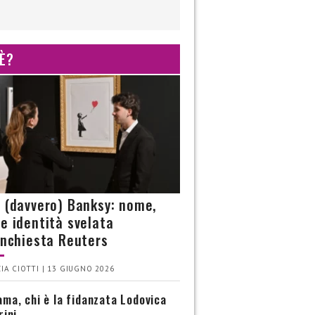
 È?
è (davvero) Banksy: nome,
 e identità svelata
’inchiesta Reuters
IA CIOTTI | 13 GIUGNO 2026
ma, chi è la fidanzata Lodovica
rini