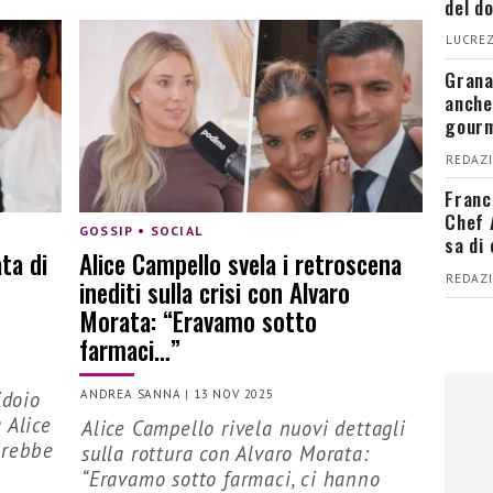
del d
LUCREZ
Grana
anche
gour
REDAZI
Franc
Chef 
GOSSIP • SOCIAL
sa di
ta di
Alice Campello svela i retroscena
REDAZI
inediti sulla crisi con Alvaro
Morata: “Eravamo sotto
farmaci…”
idoio
ANDREA SANNA
|
13 NOV 2025
 Alice
Alice Campello rivela nuovi dettagli
arebbe
sulla rottura con Alvaro Morata:
“Eravamo sotto farmaci, ci hanno