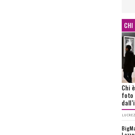
CHI
Chi 
foto
dall
LUCREZ
BigMa
Lazze