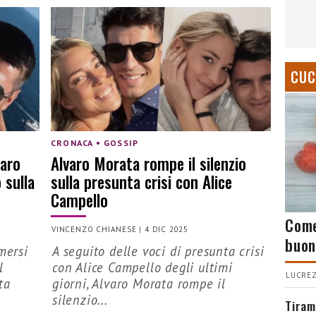
CUC
CRONACA • GOSSIP
varo
Alvaro Morata rompe il silenzio
 sulla
sulla presunta crisi con Alice
Campello
Come
VINCENZO CHIANESE
|
4 DIC 2025
buon
mersi
A seguito delle voci di presunta crisi
l
con Alice Campello degli ultimi
LUCREZ
ta
giorni, Alvaro Morata rompe il
silenzio...
Tiram