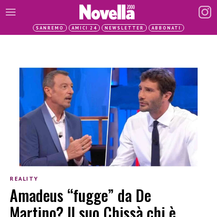
SANREMO
AMICI 24
NEWSLETTER
ABBONATI
REALITY
Amadeus “fugge” da De
Martino? Il suo Chissà chi è