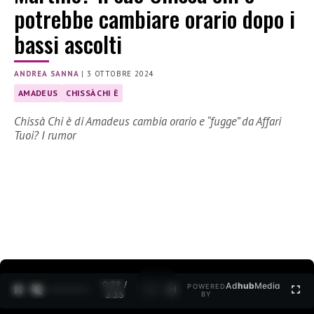
potrebbe cambiare orario dopo i
bassi ascolti
ANDREA SANNA
|
3 OTTOBRE 2024
AMADEUS
CHISSÀ CHI È
Chissà Chi è di Amadeus cambia orario e “fugge” da Affari
Tuoi? I rumor
0:30 /
Ad
hub
Media
POWERED
1
/
2
3:35
BY