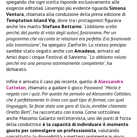
spiegando che ogni scelta risponde esclusivamente alle
esigenze editoriali. L’esempio più evidente riguarda
Simona
Ventura
, chiamata alla conduzione della prima edizione di
Temptation Island Vip
, dove tra i protagonisti figurava
anche l’ex marito
Stefano Bettarini
. “
L’abbiamo scelta
perché, dal punto di vista degli autori, funzionava. Per un
programma che racconta le relazioni era perfetta. Era funzionale
alla trasmissione
“, ha spiegato Zanforlin. Lo stesso principio
sarebbe stato seguito anche con
Amadeus
, arrivato ad
Amici dopo i cinque Festival di Sanremo. “
Lo abbiamo voluto
perché era una persona estremamente competente
“, ha
dichiarato.
Infine è arrivato il caso più recente, quello di
Alessandro
Cattelan
, chiamato a guidare il gioco
Password
. “
Maria è
negata con i quiz. Per questo ha pensato ad Alessandro Cattelan,
che è perfettamente in linea con quel tipo di format, con quel
linguaggio. Se fosse stata una gara di liscio, avrebbe chiamato
Orietta Berti
“, ha raccontato con ironia. Come sottolinea
anche Massimo Galanto nell’intervista, uno dei punti di forza
della conduttrice
è la capacità di individuare il momento
giusto per coinvolgere un professionista
, valutando
soprattutto la disponibilità a mettersi realmente in gioco.