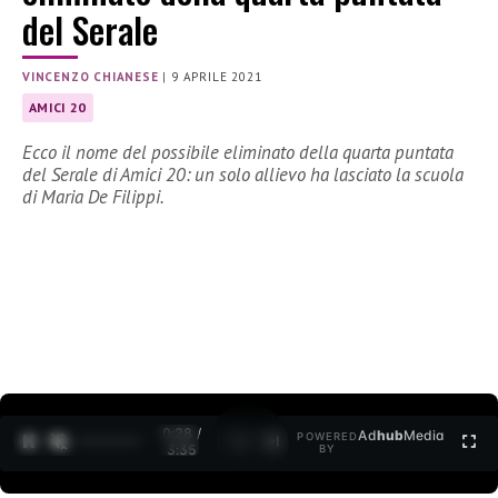
del Serale
VINCENZO CHIANESE
|
9 APRILE 2021
AMICI 20
Ecco il nome del possibile eliminato della quarta puntata
del Serale di Amici 20: un solo allievo ha lasciato la scuola
di Maria De Filippi.
0:28 /
Ad
hub
Media
POWERED
1
/
2
3:35
BY