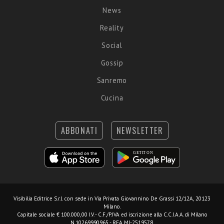
News
Reality
Social
Gossip
Sanremo
Cucina
ABBONATI
NEWSLETTER
Visibilia Editrice S.r.l.
con sede in Via Privata Giovannino De Grassi 12/12A, 20123
Milano.
Capitale sociale € 100.000,00 I.V. - C.F./P.IVA ed iscrizione alla C.C.I.A.A. di Milano
N.10269990965 - REA MI-2519578.