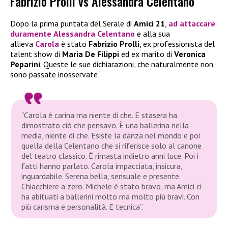
Fabrizio Prolli vs Alessandra Celentano
Dopo la prima puntata del Serale di
Amici 21
,
ad attaccare
duramente
Alessandra Celentano
e alla sua
allieva
Carola
è stato
Fabrizio Prolli
, ex professionista del
talent show di
Maria De Filippi
ed ex marito di
Veronica
Peparini
. Queste le sue dichiarazioni, che naturalmente non
sono passate inosservate:
“Carola è carina ma niente di che. E stasera ha
dimostrato ciò che pensavo. È una ballerina nella
media, niente di che. Esiste la danza nel mondo e poi
quella della Celentano che si riferisce solo al canone
del teatro classico. È rimasta indietro anni luce. Poi i
fatti hanno parlato. Carola impacciata, insicura,
inguardabile. Serena bella, sensuale e presente.
Chiacchiere a zero. Michele è stato bravo, ma Amici ci
ha abituati a ballerini molto ma molto più bravi. Con
più carisma e personalità. E tecnica”.