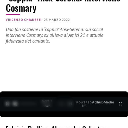
Cosmary
VINCENZO CHIANESE
|
23 MARZO 2022
Una fan sostiene la “coppia” Alex-Serena: sui social
interviene Cosmary, ex allieva di Amici 21 e attuale
fidanzata del cantante.
0:27 /
Ad
hub
Media
POWERED
1
/
2
1:40
BY