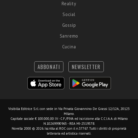
Reality
Social
Gossip
Sanremo
Cucina
ABBONATI
NEWSLETTER
Visibilia Editrice S.r.l.
con sede in Via Privata Giovannino De Grassi 12/12A, 20123
Milano.
Capitale sociale € 100.000,00 I.V. - C.F./P.IVA ed iscrizione alla C.C.I.A.A. di Milano
N.10269990965 - REA MI-2519578.
Novella 2000 © 2026. Iscritta al ROC con il n.37767. Tutti i diritti di proprietà
letteraria ed artistica riservati.