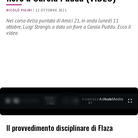
NICOLÒ FIGINI
|
12 OTTOBRE 2021
Nel corso della puntata di Amici 21, in onda lunedì 11
ottobre, Luigi Strangis a dato un fiore a Carola Puddu. Ecco il
video
0:26 /
Ad
hub
Media
POWERED
1
/
2
1:40
BY
Il provvedimento disciplinare di Flaza