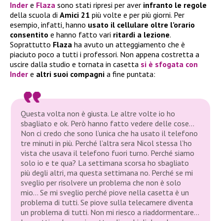
Inder
e
Flaza
sono stati ripresi per aver
infranto le regole
della scuola di
Amici 21
più volte e per più giorni. Per
esempio, infatti, hanno
usato il cellulare oltre l’orario
consentito
e hanno fatto vari
ritardi a lezione
.
Soprattutto
Flaza
ha avuto un atteggiamento che è
piaciuto poco a tutti i professori. Non appena costretta a
uscire dalla studio e tornata in casetta
si è
sfogata con
Inder
e
altri suoi compagni
a fine puntata:
Questa volta non è giusta. Le altre volte io ho
sbagliato e ok. Però hanno fatto vedere delle cose…
Non ci credo che sono l’unica che ha usato il telefono
tre minuti in più. Perché l’altra sera Nicol stessa l’ho
vista che usava il telefono fuori turno. Perché siamo
solo io e te qua? La settimana scorsa ho sbagliato
più degli altri, ma questa settimana no. Perché se mi
sveglio per risolvere un problema che non è solo
mio… Se mi sveglio perché piove nella casetta è un
problema di tutti. Se piove sulla telecamere diventa
un problema di tutti. Non mi riesco a riaddormentare…