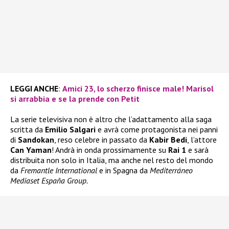
LEGGI ANCHE
:
Amici 23, lo scherzo finisce male! Marisol
si arrabbia e se la prende con Petit
La serie televisiva non è altro che l’adattamento alla saga
scritta da
Emilio Salgari
e avrà come protagonista nei panni
di
Sandokan
, reso celebre in passato da
Kabir Bedi
, l’attore
Can Yaman
! Andrà in onda prossimamente su
Rai 1
e sarà
distribuita non solo in Italia, ma anche nel resto del mondo
da
Fremantle International
e in Spagna da
Mediterráneo
Mediaset España Group.