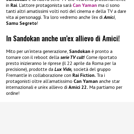
in
Rai
. L’attore protagonista sarà
Can Yaman
ma ci sono
tanti altri amatissimi volti noti del cinema e della TV a dare
vita ai personaggi. Tra loro vedremo anche l’ex di
Amici
,
Samu Segreto
!
In Sandokan anche un’ex allievo di Amici!
Mito per un’intera generazione,
Sandokan
è pronto a
tornare con il reboot della
serie TV cult
! Come riportato
presto inizieranno le riprese (il 22 aprile da Roma per la
precisione), prodotte da
Lux Vide,
società del gruppo
Fremantle in collaborazione con
Rai Fiction.
Tra i
protagonisti oltre all’amatissimo
Can Yaman
anche star
internazionali e un’ex allievo di
Amici 22.
Ma partiamo per
ordine!