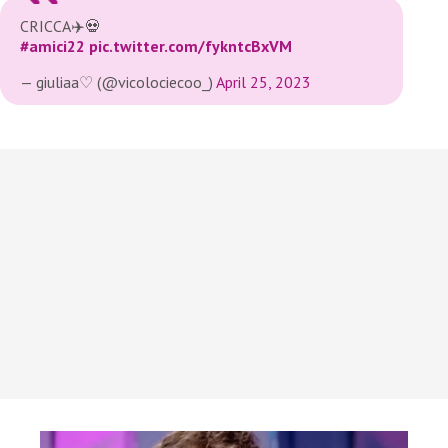
CRICCA✈️💀
#amici22
pic.twitter.com/fykntcBxVM
— giuliaa♡ (@vicolociecoo_)
April 25, 2023