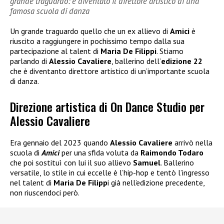
grande traguardo: è diventato il direttore artistico di una
famosa scuola di danza
Un grande traguardo quello che un ex allievo di
Amici
è
riuscito a raggiungere in pochissimo tempo dalla sua
partecipazione al talent di
Maria De Filippi
. Stiamo
parlando di
Alessio Cavaliere
, ballerino dell’
edizione 22
che è diventanto direttore artistico di un’importante scuola
di danza.
Direzione artistica di On Dance Studio per
Alessio Cavaliere
Era gennaio del 2023 quando
Alessio Cavaliere
arrivò nella
scuola di
Amici
per una sfida voluta da
Raimondo Todaro
che poi sostituì con lui il suo allievo
Samuel
. Ballerino
versatile, lo stile in cui eccelle è l’hip-hop e tentò l’ingresso
nel talent di
Maria De Filipp
i già nell’edizione precedente,
non riuscendoci però.