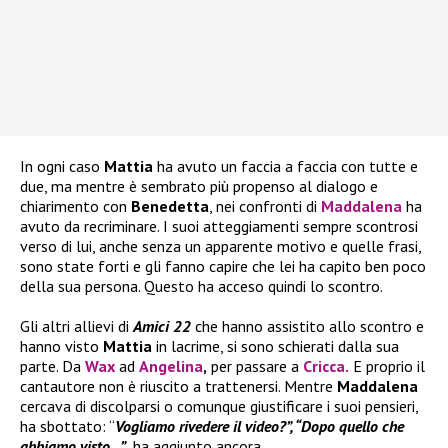
In ogni caso
Mattia
ha avuto un faccia a faccia con tutte e
due, ma mentre è sembrato più propenso al dialogo e
chiarimento con
Benedetta
, nei confronti di
Maddalena
ha
avuto da recriminare. I suoi atteggiamenti sempre scontrosi
verso di lui, anche senza un apparente motivo e quelle frasi,
sono state forti e gli fanno capire che lei ha capito ben poco
della sua persona. Questo ha acceso quindi lo scontro.
Gli altri allievi di
Amici 22
che hanno assistito allo scontro e
hanno visto
Mattia
in lacrime, si sono schierati dalla sua
parte. Da
Wax
ad
Angelina
,
per passare a
Cricca
.
E proprio il
cantautore non è riuscito a trattenersi. Mentre
Maddalena
cercava di discolparsi o comunque giustificare i suoi pensieri,
ha sbottato: “
Vogliamo rivedere il video?”, “Dopo quello che
abbiamo visto…”
, ha aggiunto ancora.