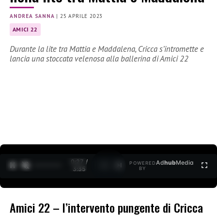
ANDREA SANNA
|
25 APRILE 2023
AMICI 22
Durante la lite tra Mattia e Maddalena, Cricca s’intromette e
lancia una stoccata velenosa alla ballerina di Amici 22
0:29 /
Ad
hub
Media
POWERED
1
/
2
3:35
BY
Amici 22 – l’intervento pungente di Cricca