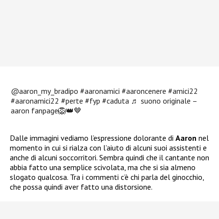
@aaron_my_bradipo
#aaronamici
#aaroncenere
#amici22
#aaronamici22
#perte
#fyp
#caduta
♬ suono originale –
aaron fanpage🦁👑🤎
Dalle immagini vediamo l’espressione dolorante di
Aaron
nel
momento in cui si rialza con l’aiuto di alcuni suoi assistenti e
anche di alcuni soccorritori. Sembra quindi che il cantante non
abbia fatto una semplice scivolata, ma che si sia almeno
slogato qualcosa. Tra i commenti c’è chi parla del ginocchio,
che possa quindi aver fatto una distorsione.