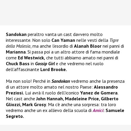
Sandokan
peraltro vanta un cast davvero molto
interessante. Non solo
Can Yaman
nelle vesti della
Tigre
della Malesia
, ma anche l’esordio di
Alanah Bloor
nei panni di
Marianna
. Si passa poi a un altro attore di fama mondiale
come
Ed Westwick,
che tutti abbiamo amato nei panni di
Chuck Bass
in
Gossip Girl
e che vedremo nel ruolo
dell’affascinante
Lord Brooke.
Ma non solo! Perché in
Sandokan
vedremo anche la presenza
di un attore molto amato nel nostro Paese:
Alessandro
Preziosi.
Lui avrà il ruolo dell’iconico
Yanez de Gomera
.
Nel cast anche
John Hannah, Madeleine Price, Gilberto
Gliozzi, Mark Grosy
. Ma c’è anche una sorpresa: tra loro
vedremo anche un ex allievo della scuola di
Amici
: Samuele
Segreto.