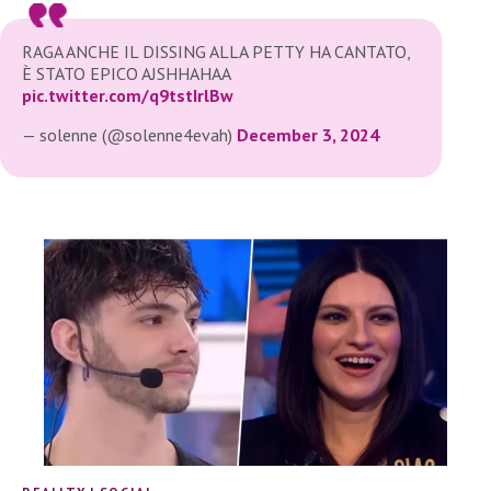
RAGA ANCHE IL DISSING ALLA PETTY HA CANTATO,
È STATO EPICO AJSHHAHAA
pic.twitter.com/q9tstIrlBw
— solenne (@solenne4evah)
December 3, 2024