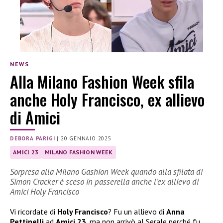
NEWS
Alla Milano Fashion Week sfila
anche Holy Francisco, ex allievo
di Amici
DEBORA PARIGI
|
20 GENNAIO 2025
AMICI 23
MILANO FASHION WEEK
Sorpresa alla Milano Gashion Week quando alla sfilata di
Simon Cracker è sceso in passerella anche l’ex allievo di
Amici Holy Francisco
Vi ricordate di
Holy Francisco
? Fu un allievo di
Anna
Pettinelli
ad
Amici 23
, ma non arrivò al Serale perché fu