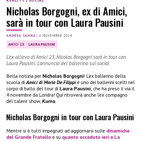
REALITY
|
SOCIAL
Nicholas Borgogni, ex di Amici,
sarà in tour con Laura Pausini
ANDREA SANNA
|
6 NOVEMBRE 2024
AMICI 23
LAURA PAUSINI
L’ex allievo di Amici 23, Nicolas Borgogni sarà in tour con
Laura Pausini. L’annuncio del ballerino sui social
Bella notizia per
Nicholas Borgogni
! L’ex ballerino della
scuola di
Amici di Maria De Filippi
è uno dei ballerini scelti nel
corpo di ballo del tour di
Laura Pausini,
che ha preso il via il
4 novembre da Londra! Qui ritroverà anche l’ex compagno
del talent show,
Kumo
.
Nicholas Borgogni in tour con Laura Pausini
Mentre si è tutti impegnati ad aggiornarsi sulle
dinamiche
del
Grande Fratello
e su
quanto accaduto ieri a
La