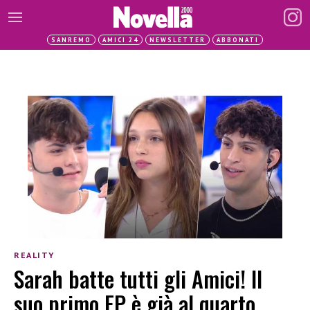
SANREMO
AMICI 24
NEWSLETTER
ABBONATI
REALITY
Sarah batte tutti gli Amici! Il
suo primo EP è già al quarto