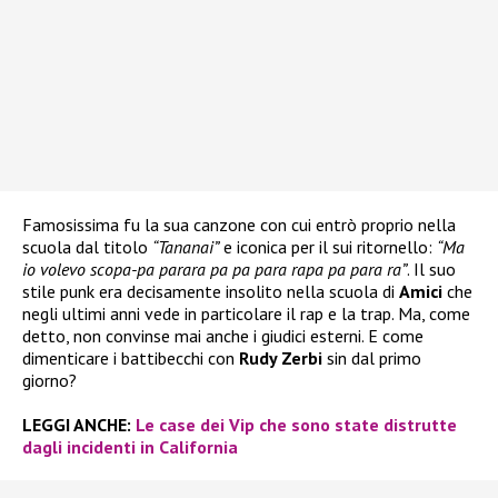
Famosissima fu la sua canzone con cui entrò proprio nella
scuola dal titolo
“Tananai”
e iconica per il sui ritornello:
“Ma
io volevo scopa-pa parara pa pa para rapa pa para ra”
. Il suo
stile punk era decisamente insolito nella scuola di
Amici
che
negli ultimi anni vede in particolare il rap e la trap. Ma, come
detto, non convinse mai anche i giudici esterni. E come
dimenticare i battibecchi con
Rudy Zerbi
sin dal primo
giorno?
LEGGI ANCHE:
Le case dei Vip che sono state distrutte
dagli incidenti in California