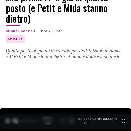
posto (e Petit e Mida stanno
dietro)
ANDREA SANNA
|
17 MAGGIO 2024
AMICI 23
Quarto posto al giorno di esordio per l’EP di Sarah di Amici
23! Petit e Mida stanno dietro, al nono e dodicesimo posto
0:30 /
Ad
hub
Media
POWERED
1
/
2
1:40
BY