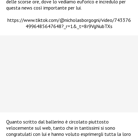
delle scorse ore, dove lo vediamo euforico e incredulo per
questa news così importante per lui.
https://www.tiktok.com/@nicholasborgogni/video/743376
4996485647648?_r=1&_t=8r9VgNubTXs
Quanto scritto dal ballerino è circolato piuttosto
velocemente sul web, tanto che in tantissimi si sono
congratulati con lui e hanno voluto esprimergli tutta la loro