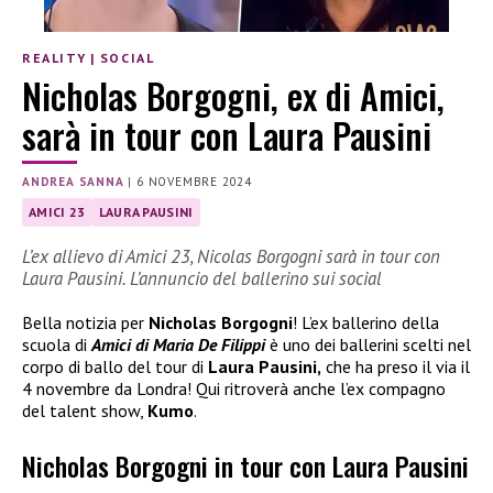
REALITY
|
SOCIAL
Nicholas Borgogni, ex di Amici,
sarà in tour con Laura Pausini
ANDREA SANNA
|
6 NOVEMBRE 2024
AMICI 23
LAURA PAUSINI
L’ex allievo di Amici 23, Nicolas Borgogni sarà in tour con
Laura Pausini. L’annuncio del ballerino sui social
Bella notizia per
Nicholas Borgogni
! L’ex ballerino della
scuola di
Amici di Maria De Filippi
è uno dei ballerini scelti nel
corpo di ballo del tour di
Laura Pausini,
che ha preso il via il
4 novembre da Londra! Qui ritroverà anche l’ex compagno
del talent show,
Kumo
.
Nicholas Borgogni in tour con Laura Pausini