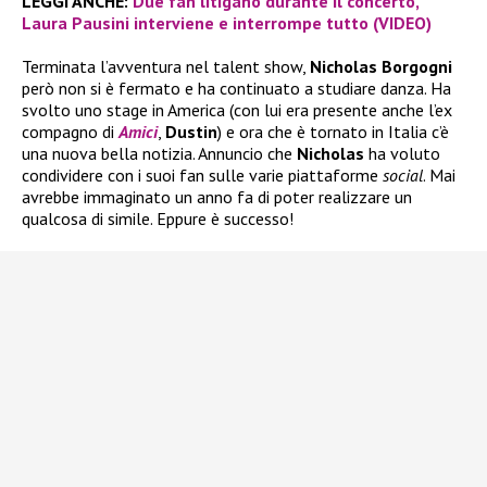
LEGGI ANCHE:
Due fan litigano durante il concerto,
Laura Pausini interviene e interrompe tutto (VIDEO)
Terminata l’avventura nel talent show,
Nicholas Borgogni
però non si è fermato e ha continuato a studiare danza. Ha
svolto uno stage in America (con lui era presente anche l’ex
compagno di
Amici
,
Dustin
) e ora che è tornato in Italia c’è
una nuova bella notizia. Annuncio che
Nicholas
ha voluto
condividere con i suoi fan sulle varie piattaforme
social
. Mai
avrebbe immaginato un anno fa di poter realizzare un
qualcosa di simile. Eppure è successo!