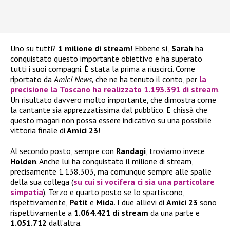
Uno su tutti?
1 milione di stream
! Ebbene sì,
Sarah
ha
conquistato questo importante obiettivo e ha superato
tutti i suoi compagni. È stata la prima a riuscirci. Come
riportato da
Amici News,
che ne ha tenuto il conto, per
la
precisione la
Toscano
ha realizzato
1.193.391 di stream
.
Un risultato davvero molto importante, che dimostra come
la cantante sia apprezzatissima dal pubblico. E chissà che
questo magari non possa essere indicativo su una possibile
vittoria finale di
Amici 23
!
Al secondo posto, sempre con
Randagi
, troviamo invece
Holden
. Anche lui ha conquistato il milione di stream,
precisamente 1.138.303, ma comunque sempre alle spalle
della sua collega (
su cui si vocifera ci sia una particolare
simpatia
). Terzo e quarto posto se lo spartiscono,
rispettivamente,
Petit
e
Mida
. I due allievi di
Amici 23
sono
rispettivamente a
1.064.421 di stream
da una parte e
1.051.712
dall’altra.