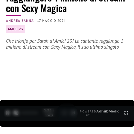
con Sexy Magica
ANDREA SANNA
|
17 MAGGIO 2024
AMICI 23
Che trionfo per Sarah di Amici 23! La cantante raggiunge 1
milione di stream con Sexy Magica, il suo ultimo singolo
0:30 /
Ad
hub
Media
POWERED
1
/
2
1:40
BY