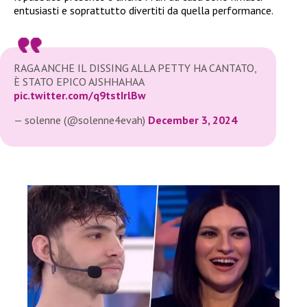
entusiasti e soprattutto divertiti da quella performance.
RAGA ANCHE IL DISSING ALLA PETTY HA CANTATO,
È STATO EPICO AJSHHAHAA
pic.twitter.com/q9tstIrlBw
— solenne (@solenne4evah)
December 3, 2024