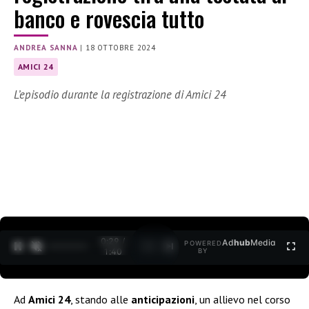
banco e rovescia tutto
ANDREA SANNA
|
18 OTTOBRE 2024
AMICI 24
L’episodio durante la registrazione di Amici 24
0:30 /
Ad
hub
Media
POWERED
1
/
2
1:40
BY
Ad
Amici 24
, stando alle
anticipazioni
, un allievo nel corso