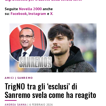
Seguite
Novella 2000
anche
su:
Facebook
,
Instagram
e
X
.
AMICI
|
SANREMO
TrigNO tra gli ‘esclusi’ di
Sanremo svela come ha reagito
ANDREA SANNA
|
6 FEBBRAIO 2026