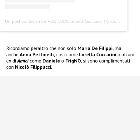
Un post condiviso da RDS 100% Grandi Successi (@rds_official)
Ricordiamo peraltro che non solo
Maria De Filippi,
ma
anche
Anna Pettinelli,
così come
Lorella Cuccarini
o alcuni
ex di
Amici
come
Daniele
o
TrigNO
, si sono complimentati
con
Nicolò Filippucci.