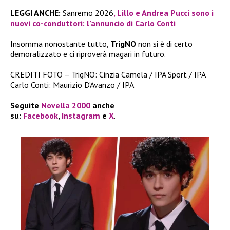
LEGGI ANCHE:
Sanremo 2026
, Lillo e Andrea Pucci sono i
nuovi co-conduttori: l’annuncio di Carlo Conti
Insomma nonostante tutto,
TrigNO
non si è di certo
demoralizzato e ci riproverà magari in futuro.
CREDITI FOTO – TrigNO: Cinzia Camela / IPA Sport / IPA
Carlo Conti: Maurizio D’Avanzo / IPA
Seguite
Novella 2000
anche
su:
Facebook
,
Instagram
e
X
.