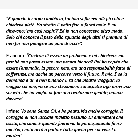
“E quando il corpo cambiava, l’anima si faceva più piccola e
chiedeva pietà. Ho stretto il petto fino a farmi male. E mi
dicevano: ‘ma così respiri?’ Ed io non conoscevo altro modo.
Solo chi conosce il peso dello sguardo degli altri si premura di
non far mai piangere un paio di occhi”.
E ancora:
“Credevo di essere un problema e mi chiedevo: ma
perché non posso essere una pecora bianca? Poi ho capito che
essere l’anomalia, la pecora nera, era una responsabilità fatta di
sofferenze, ma anche un percorso verso il futuro. Il mio. E se la
domanda è ‘ah è non binario? E su che binario viaggia?’. Io
viaggio sul mio, verso una stazione in cui aspetto agli arrivi una
società che ha voglia di fare una rivoluzione gentile, umana
davvero”.
Infine:
“Io sono Senza Cri, e ho paura. Ma anche coraggio. Il
coraggio di non lasciare indietro nessuno. Di ammettere che
esisto, che sono. E quando finiranno le parole, quando finirò
anch’io, continuerà a parlare tutto quello per cui vivo. La
musica”.