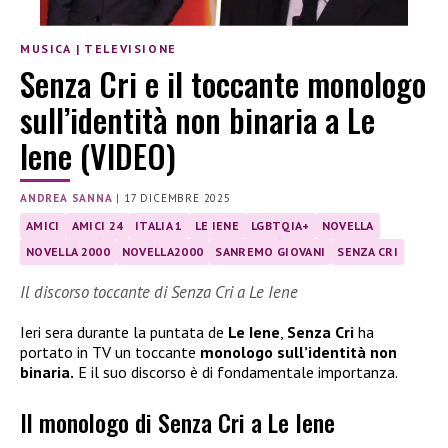
MUSICA
|
TELEVISIONE
Senza Cri e il toccante monologo
sull’identità non binaria a Le
Iene (VIDEO)
ANDREA SANNA
|
17 DICEMBRE 2025
AMICI
AMICI 24
ITALIA 1
LE IENE
LGBTQIA+
NOVELLA
NOVELLA 2000
NOVELLA2000
SANREMO GIOVANI
SENZA CRI
Il discorso toccante di Senza Cri a Le Iene
Ieri sera durante la puntata de
Le Iene
,
Senza Cri
ha
portato in TV un toccante
monologo sull’identità non
binaria.
E il suo discorso è di fondamentale importanza.
Il monologo di Senza Cri a Le Iene