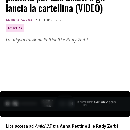
lancia la cartellina (VIDEO)
ANDREA SANNA
|
5 OTTOBRE 2025
AMICI 25
La litigata tra Anna Pettinelli e Rudy Zerbi
0:30 /
Ad
hub
Media
POWERED
1
/
2
1:40
BY
Lite accesa ad
Amici 25
tra
Anna Pettinelli
e
Rudy Zerbi