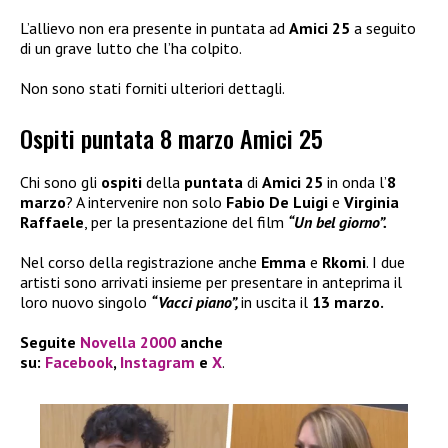
L’allievo non era presente in puntata ad
Amici 25
a seguito
di un grave lutto che l’ha colpito.
Non sono stati forniti ulteriori dettagli.
Ospiti puntata 8 marzo Amici 25
Chi sono gli
ospiti
della
puntata
di
Amici 25
in onda l’
8
marzo
? A intervenire non solo
Fabio De Luigi
e
Virginia
Raffaele
, per la presentazione del film
“Un bel giorno”.
Nel corso della registrazione anche
Emma
e
Rkomi
. I due
artisti sono arrivati insieme per presentare in anteprima il
loro nuovo singolo
“Vacci piano”,
in uscita il
13 marzo.
Seguite
Novella 2000
anche
su:
Facebook
,
Instagram
e
X
.