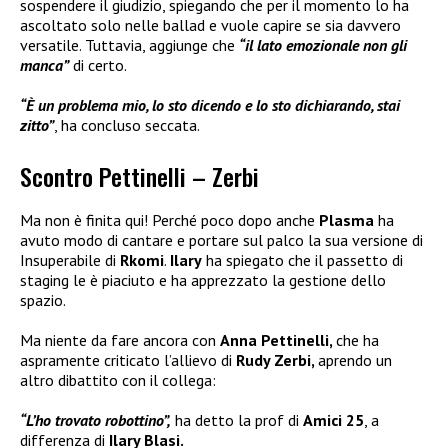
sospendere il giudizio, spiegando che per il momento lo ha
ascoltato solo nelle ballad e vuole capire se sia davvero
versatile. Tuttavia, aggiunge che
“il lato emozionale non gli
manca”
di certo.
“È un problema mio, lo sto dicendo e lo sto dichiarando, stai
zitto”
, ha concluso seccata.
Scontro Pettinelli – Zerbi
Ma non è finita qui! Perché poco dopo anche
Plasma
ha
avuto modo di cantare e portare sul palco la sua versione di
Insuperabile di
Rkomi
.
Ilary
ha spiegato che il passetto di
staging le è piaciuto e ha apprezzato la gestione dello
spazio.
Ma niente da fare ancora con
Anna Pettinelli,
che ha
aspramente criticato l’allievo di
Rudy Zerbi,
aprendo un
altro dibattito con il collega:
“L’ho trovato robottino”,
ha detto la prof di
Amici 25
, a
differenza di
Ilary Blasi.