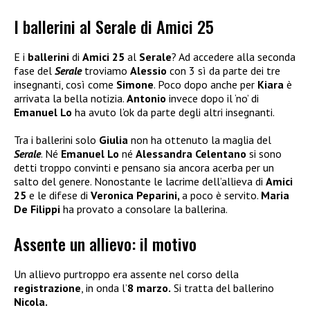
I ballerini al Serale di Amici 25
E i
ballerini
di
Amici 25
al
Serale
? Ad accedere alla seconda
fase del
Serale
troviamo
Alessio
con 3 sì da parte dei tre
insegnanti, così come
Simone
. Poco dopo anche per
Kiara
è
arrivata la bella notizia.
Antonio
invece dopo il ‘no’ di
Emanuel Lo
ha avuto l’ok da parte degli altri insegnanti.
Tra i ballerini solo
Giulia
non ha ottenuto la maglia del
Serale
. Né
Emanuel Lo
né
Alessandra Celentano
si sono
detti troppo convinti e pensano sia ancora acerba per un
salto del genere. Nonostante le lacrime dell’allieva di
Amici
25
e le difese di
Veronica Peparini,
a poco è servito.
Maria
De Filippi
ha provato a consolare la ballerina.
Assente un allievo: il motivo
Un allievo purtroppo era assente nel corso della
registrazione
, in onda l’
8 marzo.
Si tratta del ballerino
Nicola.