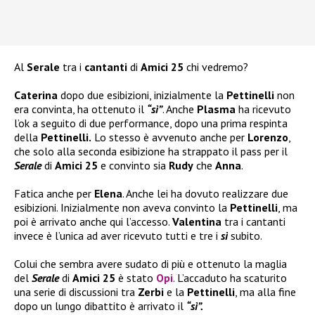
Al
Serale
tra i
cantanti
di
Amici 25
chi vedremo?
Caterina
dopo due esibizioni, inizialmente la
Pettinelli
non
era convinta, ha ottenuto il
“sì”
. Anche
Plasma
ha ricevuto
l’ok a seguito di due performance, dopo una prima respinta
della
Pettinelli.
Lo stesso è avvenuto anche per
Lorenzo
,
che solo alla seconda esibizione ha strappato il pass per il
Serale
di
Amici 25
e convinto sia
Rudy
che
Anna
.
Fatica anche per
Elena
. Anche lei ha dovuto realizzare due
esibizioni. Inizialmente non aveva convinto la
Pettinelli
, ma
poi è arrivato anche qui l’accesso.
Valentina
tra i cantanti
invece è l’unica ad aver ricevuto tutti e tre i
sì
subito.
Colui che sembra avere sudato di più e ottenuto la maglia
del
Serale
di
Amici 25
è stato
Opi
. L’accaduto ha scaturito
una serie di discussioni tra
Zerbi
e la
Pettinelli
, ma alla fine
dopo un lungo dibattito è arrivato il
“sì”.