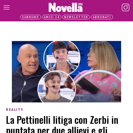
SANREMO
AMICI 24
NEWSLETTER
ABBONATI
REALITY
La Pettinelli litiga con Zerbi in
puntata per due allievi e gli