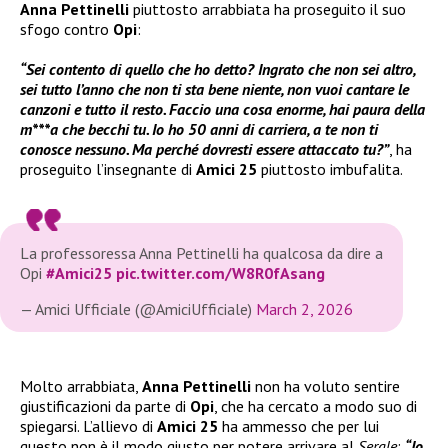
Anna Pettinelli
piuttosto arrabbiata ha proseguito il suo
sfogo contro
Opi
:
“Sei contento di quello che ho detto? Ingrato che non sei altro,
sei tutto l’anno che non ti sta bene niente, non vuoi cantare le
canzoni e tutto il resto. Faccio una cosa enorme, hai paura della
m***a che becchi tu. Io ho 50 anni di carriera, a te non ti
conosce nessuno. Ma perché dovresti essere attaccato tu?”
, ha
proseguito l’insegnante di
Amici 25
piuttosto imbufalita.
La professoressa Anna Pettinelli ha qualcosa da dire a
Opi
#Amici25
pic.twitter.com/W8R0fAsang
— Amici Ufficiale (@AmiciUfficiale)
March 2, 2026
Molto arrabbiata,
Anna Pettinelli
non ha voluto sentire
giustificazioni da parte di
Opi
, che ha cercato a modo suo di
spiegarsi. L’allievo di
Amici 25
ha ammesso che per lui
questo non è il modo giusto per potere arrivare al
Serale
:
“Io