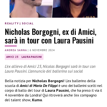
REALITY
|
SOCIAL
Nicholas Borgogni, ex di Amici,
sarà in tour con Laura Pausini
ANDREA SANNA
|
6 NOVEMBRE 2024
AMICI 23
LAURA PAUSINI
L’ex allievo di Amici 23, Nicolas Borgogni sarà in tour con
Laura Pausini. L’annuncio del ballerino sui social
Bella notizia per
Nicholas Borgogni
! L’ex ballerino della
scuola di
Amici di Maria De Filippi
è uno dei ballerini scelti nel
corpo di ballo del tour di
Laura Pausini,
che ha preso il via il
4 novembre da Londra! Qui ritroverà anche l’ex compagno
del talent show,
Kumo
.