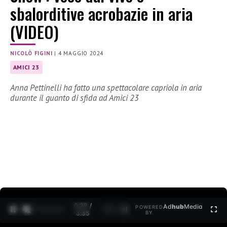
sbalorditive acrobazie in aria
(VIDEO)
NICOLÒ FIGINI
|
4 MAGGIO 2024
AMICI 23
Anna Pettinelli ha fatto una spettacolare capriola in aria
durante il guanto di sfida ad Amici 23
0:30 /
Ad
hub
Media
POWERED
1
/
2
3:35
BY