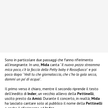
Sono in particolare due passaggi che fanno riferimento
all’insegnante. In uno,
Mida
canta “
Il nuovo pezzo streamma
mica poco, c’è la faccia della Petty baby è Rossofuoco
” e poi
poco dopo “
Vedi tu che giornataccia, che c’ho la gola secca,
dammi un po’ di acqua
“.
Il primo verso è chiaro, mentre il secondo riprende il testo
dell’inedito di
Inder
, un vecchio allievo della
Pettinelli
,
uscito presto da
Amici
. Durante il concerto, in realtà,
Mida
ha lasciato cantare solo al pubblico il nome della
Pettinelli
e anche il riferimento ad
Inder
.