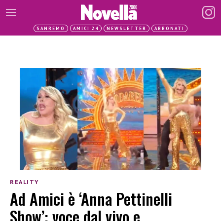
SANREMO
AMICI 24
NEWSLETTER
ABBONATI
REALITY
Ad Amici è ‘Anna Pettinelli
Show’: voce dal vivo e