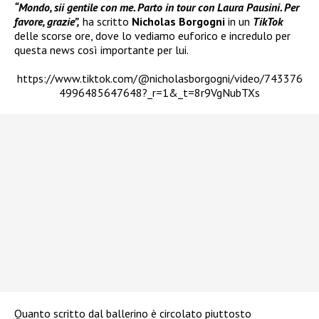
“Mondo, sii gentile con me. Parto in tour con Laura Pausini. Per
favore, grazie”,
ha scritto
Nicholas Borgogni
in un
TikTok
delle scorse ore, dove lo vediamo euforico e incredulo per
questa news così importante per lui.
https://www.tiktok.com/@nicholasborgogni/video/743376
4996485647648?_r=1&_t=8r9VgNubTXs
Quanto scritto dal ballerino è circolato piuttosto