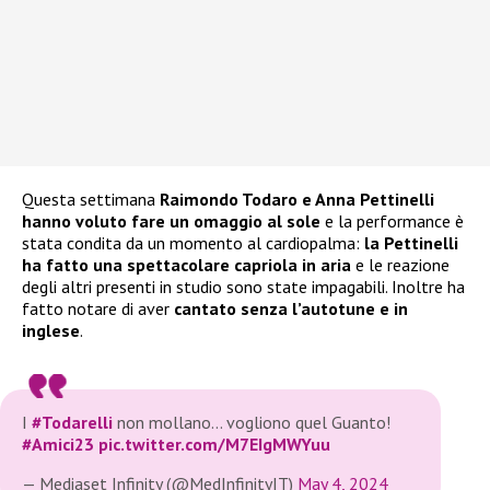
Questa settimana
Raimondo Todaro e Anna Pettinelli
hanno voluto fare un omaggio al sole
e la performance è
stata condita da un momento al cardiopalma:
la Pettinelli
ha fatto una spettacolare capriola in aria
e le reazione
degli altri presenti in studio sono state impagabili. Inoltre ha
fatto notare di aver
cantato senza l’autotune e in
inglese
.
I
#Todarelli
non mollano… vogliono quel Guanto!
#Amici23
pic.twitter.com/M7EIgMWYuu
— Mediaset Infinity (@MedInfinityIT)
May 4, 2024