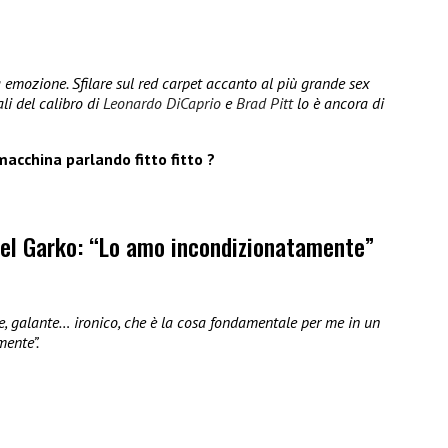
a emozione. Sfilare sul red carpet accanto al più grande sex
li del calibro di
Leonardo DiCaprio
e
Brad Pitt
lo è ancora di
macchina parlando fitto fitto ?
iel Garko: “Lo amo incondizionatamente”
te, galante… ironico, che è la cosa fondamentale per me in un
ente”.