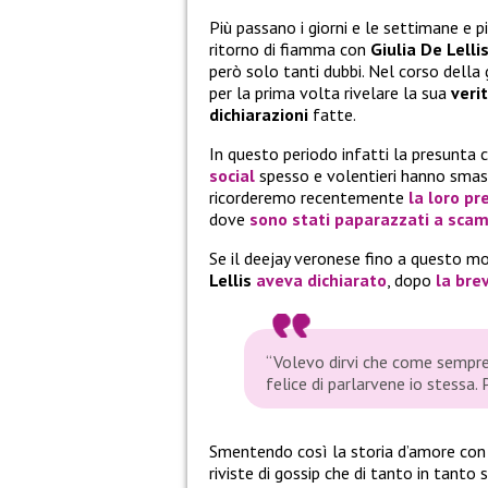
Più passano i giorni e le settimane e p
ritorno di fiamma con
Giulia De Lelli
però solo tanti dubbi. Nel corso della g
per la prima volta rivelare la sua
veri
dichiarazioni
fatte.
In questo periodo infatti la presunta 
social
spesso e volentieri hanno smas
ricorderemo recentemente
la loro pr
dove
sono stati paparazzati a scam
Se il deejay veronese fino a questo m
Lellis
aveva dichiarato
, dopo
la bre
“Volevo dirvi che come sempre
felice di parlarvene io stessa.
Smentendo così la storia d’amore co
riviste di gossip che di tanto in tanto