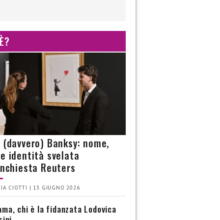
 È?
è (davvero) Banksy: nome,
 e identità svelata
’inchiesta Reuters
IA CIOTTI | 13 GIUGNO 2026
ma, chi è la fidanzata Lodovica
rini