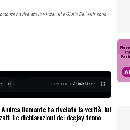
ante ha rivelato la verità: lui è Giulia De Lellis sono
Ad
hub
Media
/
2
POWERED BY
Andrea Damante ha rivelato la verità: lui
nzati. Le dichiarazioni del deejay fanno