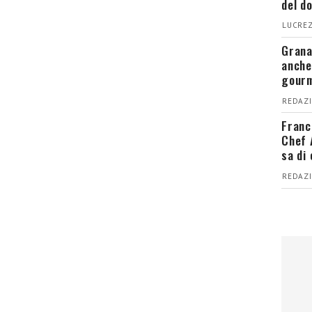
del d
LUCREZ
Grana
anche
gour
REDAZI
Franc
Chef 
sa di
REDAZI