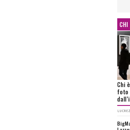
CHI
Chi 
foto
dall
LUCREZ
BigMa
Lazze