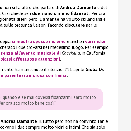
iù non si fa altro che parlare di
Andrea Damante
e del
s
. Ci si chiede se
i due siano o meno fidanzati
. Per ora
iornata di ieri, però,
Damante
ha voluto sbilanciarsi e
tà
sulla presunta liaison, facendo
discutere
per le
coppia
si mostra spesso insieme
e anche i
vari indizi
cherato i due trovarsi nel medesimo luogo. Per esempio
esenza all’evento musicale di
Coachella
, in California,
biarsi affettuose attenzioni
.
omento ha mantenuto il silenzio, l’11 aprile
Giulia De
ve parentesi amorosa con Irama
:
, quando e se mai dovessi fidanzarmi, sarò molto
 Per ora sto molto bene così.”
n
Andrea Damante
. Il tutto però non ha convinto fan e
 scovano i due sempre molto vicini e intimi. Che sia solo