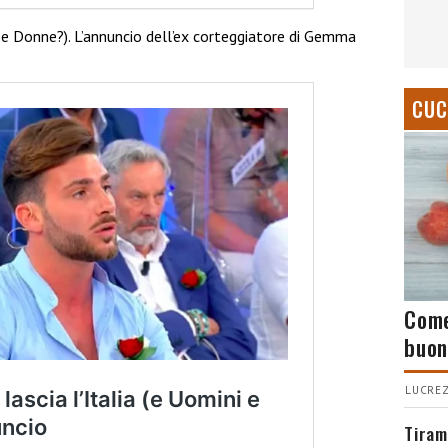
ni e Donne?). L’annuncio dell’ex corteggiatore di Gemma
CUC
Come
buon
LUCREZ
Tiram