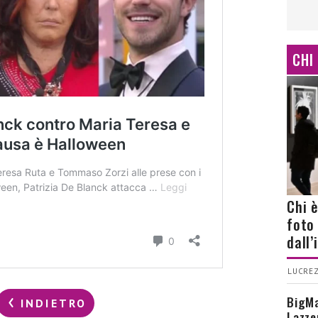
CHI
Chi 
foto
dall
LUCREZ
BigMa
INDIETRO
Lazze