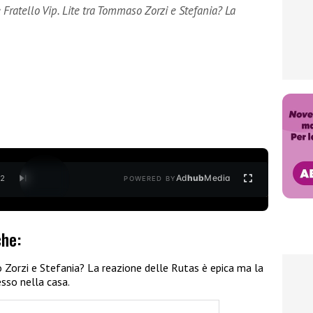
Fratello Vip. Lite tra Tommaso Zorzi e Stefania? La
Ad
hub
Media
/
2
POWERED BY
che:
 Zorzi e Stefania? La reazione delle Rutas è epica ma la
esso nella casa.