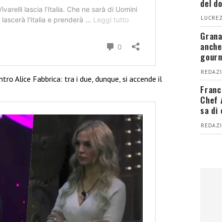
del d
LUCREZ
Grana
anche
gour
REDAZI
tro Alice Fabbrica: tra i due, dunque, si accende il
Franc
Chef 
sa di
REDAZI