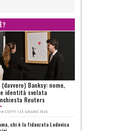
 È?
è (davvero) Banksy: nome,
 e identità svelata
’inchiesta Reuters
IA CIOTTI | 13 GIUGNO 2026
ma, chi è la fidanzata Lodovica
rini