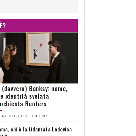
 È?
è (davvero) Banksy: nome,
 e identità svelata
’inchiesta Reuters
IA CIOTTI | 13 GIUGNO 2026
ma, chi è la fidanzata Lodovica
rini