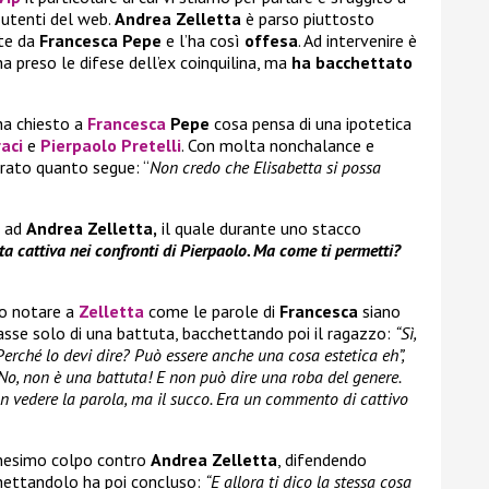
 utenti del web.
Andrea Zelletta
è parso piuttosto
ate da
Francesca Pepe
e l’ha così
offesa
. Ad intervenire è
a preso le difese dell’ex coinquilina, ma
ha bacchettato
ha chiesto a
Francesca
Pepe
cosa pensa di una ipotetica
aci
e
Pierpaolo Pretelli
. Con molta nonchalance e
arato quanto segue: “
Non credo che Elisabetta si possa
e ad
Andrea Zelletta,
il quale durante uno stacco
ta cattiva nei confronti di Pierpaolo. Ma come ti permetti?
o notare a
Zelletta
come le parole di
Francesca
siano
asse solo di una battuta, bacchettando poi il ragazzo:
“Sì,
 Perché lo devi dire? Può essere anche una cosa estetica eh”,
No, non è una battuta! E non può dire una roba del genere.
n vedere la parola, ma il succo. Era un commento di cattivo
nnesimo colpo contro
Andrea Zelletta
, difendendo
hettandolo ha poi concluso:
“E allora ti dico la stessa cosa