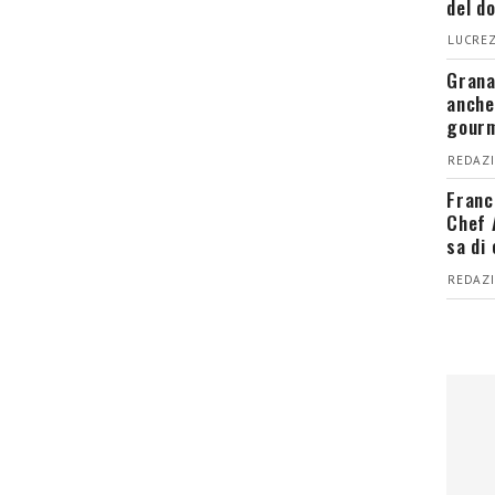
del d
LUCREZ
Grana
anche
gour
REDAZI
Franc
Chef 
sa di
REDAZI