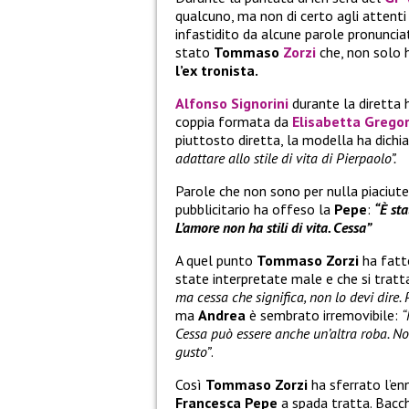
qualcuno, ma non di certo agli attenti
infastidito da alcune parole pronunci
stato
Tommaso
Zorzi
che, non solo h
l’ex tronista.
Alfonso Signorini
durante la diretta 
coppia formata da
Elisabetta Gregor
piuttosto diretta, la modella ha dichi
adattare allo stile di vita di Pierpaolo”.
Parole che non sono per nulla piaciut
pubblicitario ha offeso la
Pepe
:
“È sta
L’amore non ha stili di vita. Cessa”
A quel punto
Tommaso Zorzi
ha fatt
state interpretate male e che si tratt
ma cessa che significa, non lo devi dire.
ma
Andrea
è sembrato irremovibile:
“
Cessa può essere anche un’altra roba. No
gusto”
.
Così
Tommaso Zorzi
ha sferrato l’e
Francesca Pepe
a spada tratta. Bacc