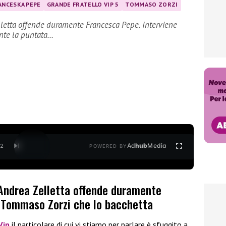
ANCESKA PEPE
GRANDE FRATELLO VIP 5
TOMMASO ZORZI
lletta offende duramente Francesca Pepe. Interviene
nte la puntata…
Ad
hub
Media
/
2
POWERED BY
 Andrea Zelletta offende duramente
 Tommaso Zorzi che lo bacchetta
Vip
il particolare di cui vi stiamo per parlare è sfuggito a