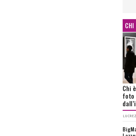
CHI
Chi 
foto
dall
LUCREZ
BigMa
Lazze