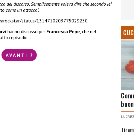
ucco del discorso. Semplicemente voleva dire che secondo lei
sto come un attacco”.
uliearockstar/status/1314710203775029250
CUC
rzi
hanno discusso per
Francesca Pepe
, che nel
altro episodio…
AVANTI
Come
buon
LUCREZ
Tiram