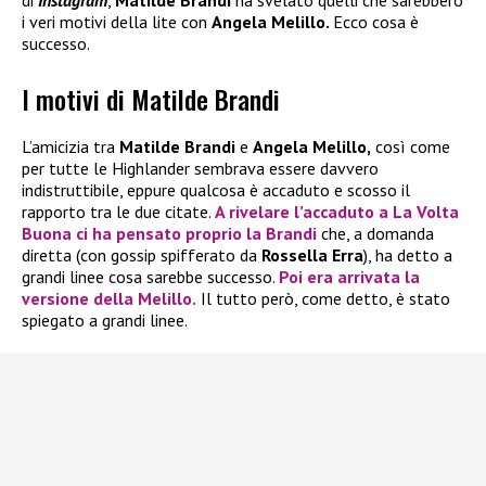
di
Instagram
,
Matilde Brandi
ha svelato quelli che sarebbero
i veri motivi della lite con
Angela Melillo.
Ecco cosa è
successo.
I motivi di Matilde Brandi
L’amicizia tra
Matilde Brandi
e
Angela Melillo,
così come
per tutte le Highlander sembrava essere davvero
indistruttibile, eppure qualcosa è accaduto e scosso il
rapporto tra le due citate.
A rivelare l’accaduto a
La Volta
Buona
ci ha pensato proprio la
Brandi
che, a domanda
diretta (con gossip spifferato da
Rossella Erra
), ha detto a
grandi linee cosa sarebbe successo.
Poi era arrivata la
versione della
Melillo.
Il tutto però, come detto, è stato
spiegato a grandi linee.