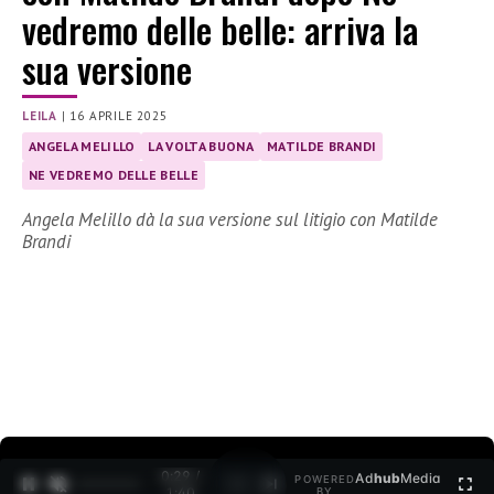
vedremo delle belle: arriva la
sua versione
LEILA
|
16 APRILE 2025
ANGELA MELILLO
LA VOLTA BUONA
MATILDE BRANDI
NE VEDREMO DELLE BELLE
Angela Melillo dà la sua versione sul litigio con Matilde
Brandi
0:30 /
Ad
hub
Media
POWERED
1
/
2
1:40
BY