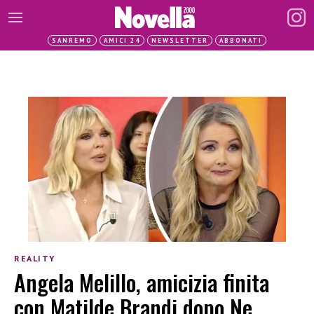
SANREMO
AMICI 24
NEWSLETTER
ABBONATI
REALITY
Angela Melillo, amicizia finita
con Matilde Brandi dopo Ne