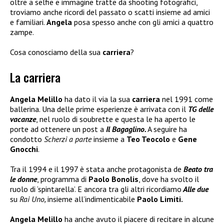
oltre a selfie e immagine tratte da shooting fotografici,
troviamo anche ricordi del passato o scatti insieme ad amici
e familiari.
Angela
posa spesso anche con gli amici a quattro
zampe.
Cosa conosciamo della sua
carriera
?
La carriera
Angela Melillo
ha dato il via la sua
carriera
nel 1991 come
ballerina. Una delle prime esperienze è arrivata con il
TG delle
vacanze
, nel ruolo di soubrette e questa le ha aperto le
porte ad ottenere un post a
Il Bagaglino.
A seguire ha
condotto
Scherzi a parte
insieme a
Teo Teocolo
e
Gene
Gnocchi
.
Tra il 1994 e il 1997 è stata anche protagonista de
Beato tra
le donne
, programma di
Paolo Bonolis
, dove ha svolto il
ruolo di ‘spintarella’. E ancora tra gli altri ricordiamo
Alle due
su
Rai Uno,
insieme all’indimenticabile
Paolo Limiti.
Angela Melillo
ha anche avuto il piacere di recitare in alcune