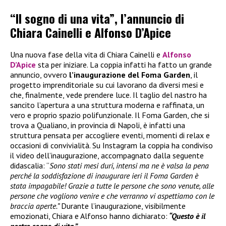
“Il sogno di una vita”, l’annuncio di
Chiara Cainelli e Alfonso D’Apice
Una nuova fase della vita di Chiara Cainelli e
Alfonso
D’Apice
sta per iniziare. La coppia infatti ha fatto un grande
annuncio, ovvero
l’inaugurazione del Foma Garden
, il
progetto imprenditoriale su cui lavorano da diversi mesi e
che, finalmente, vede prendere luce. Il taglio del nastro ha
sancito l’apertura a una struttura moderna e raffinata, un
vero e proprio spazio polifunzionale. Il Foma Garden, che si
trova a Qualiano, in provincia di Napoli, è infatti una
struttura pensata per accogliere eventi, momenti di relax e
occasioni di convivialità. Su Instagram la coppia ha condiviso
il video dell’inaugurazione, accompagnato dalla seguente
didascalia: “
Sono stati mesi duri, intensi ma ne è valsa la pena
perché la soddisfazione di inaugurare ieri il Foma Garden è
stata impagabile! Grazie a tutte le persone che sono venute, alle
persone che vogliono venire e che verranno vi aspettiamo con le
braccia aperte.”
Durante l’inaugurazione, visibilmente
emozionati, Chiara e Alfonso hanno dichiarato:
“Questo è il
nostro sogno di vita.”