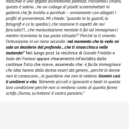
maschile e’ uno sfigato all’ennesima potenza. Parliamoci chiaro,
questo è sobrio…ho un collage di piselli screenshottati in
galleria che fa invidia a pornhub – ovviamente con allegati i
profili di provenienza. Mi chiedo: “quando te lo guardi, lo
fotografi e ce lo spedisci, che reazione ti aspetti da noi
fanciulle?!…che masturbazione mentale ti fai ad immaginarci
mentre riceviamo la tua posta virtuale?”. Perché io ti smonto
l’entusiasmo in un nano secondo:
nel momento che lo vedo mi
sale un desiderio dal profondo…che ti rinsecchisca nelle
mutande!
”
Nel lungo post la vincitrice di
Grande Fratello
e
Isola dei Famosi
appare chiaramente infastidita dalle
continue foto che riceve, asserendo che:
è facile immaginare
che idea hanno della donna esseri del genere…perché le donne
non le conoscono…le guardano ma non le vedono.
Uomini così
li umilierei a vita
. Talmente piccoli e ignoranti e beati in questa
loro condizione perché non si rendono conto di quanto fanno
schifo. Donne, scrivetemi il vostro pensiero.”