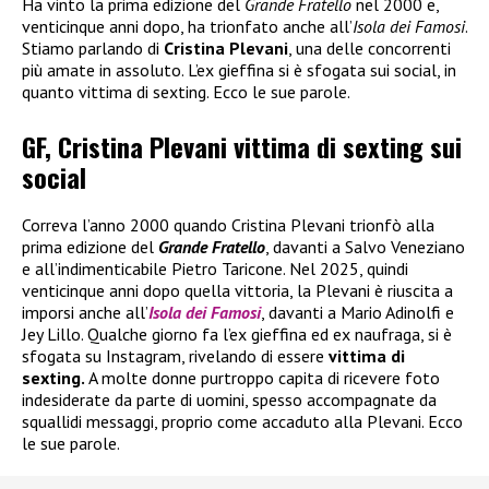
Ha vinto la prima edizione del
Grande Fratello
nel 2000 e,
venticinque anni dopo, ha trionfato anche all’
Isola dei Famosi
.
Stiamo parlando di
Cristina Plevani
, una delle concorrenti
più amate in assoluto. L’ex gieffina si è sfogata sui social, in
quanto vittima di sexting. Ecco le sue parole.
GF, Cristina Plevani vittima di sexting sui
social
Correva l’anno 2000 quando Cristina Plevani trionfò alla
prima edizione del
Grande Fratello
, davanti a Salvo Veneziano
e all’indimenticabile Pietro Taricone. Nel 2025, quindi
venticinque anni dopo quella vittoria, la Plevani è riuscita a
imporsi anche all’
Isola dei Famosi
, davanti a Mario Adinolfi e
Jey Lillo. Qualche giorno fa l’ex gieffina ed ex naufraga, si è
sfogata su Instagram, rivelando di essere
vittima di
sexting.
A molte donne purtroppo capita di ricevere foto
indesiderate da parte di uomini, spesso accompagnate da
squallidi messaggi, proprio come accaduto alla Plevani. Ecco
le sue parole.