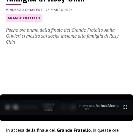
VINCENZO CHIANESE
|
25 MARZO 2024
GRANDE FRATELLO
Poche ore prima della finale del Grande Fratello, Anita
Olivieri si mostra sui social insieme alla famiglia di Rosy
Chin
0:28 /
Ad
hub
Media
POWERED
1
/
2
3:35
BY
In attesa della finale del
Grande Fratello
, in queste ore