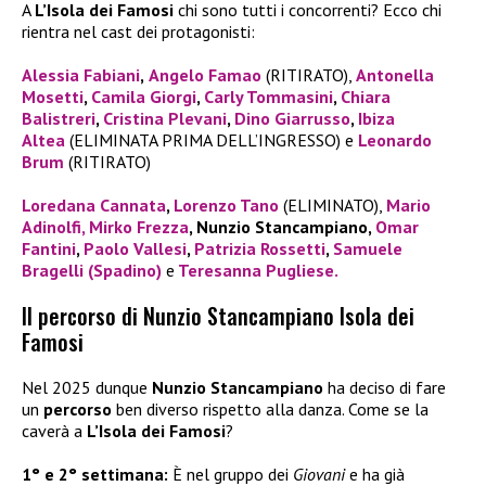
A
L’Isola dei Famosi
chi sono tutti i concorrenti? Ecco chi
rientra nel cast dei protagonisti:
Alessia Fabiani
,
Angelo Famao
(RITIRATO),
Antonella
Mosetti
,
Camila Giorgi
,
Carly Tommasini
,
Chiara
Balistreri
,
Cristina Plevani
,
Dino Giarrusso
,
Ibiza
Altea
(ELIMINATA PRIMA DELL’INGRESSO) e
Leonardo
Brum
(RITIRATO)
Loredana Cannata
,
Lorenzo Tano
(ELIMINATO),
Mario
Adinolfi,
Mirko Frezza
, Nunzio Stancampiano,
Omar
Fantini
,
Paolo Vallesi
,
Patrizia Rossetti
,
Samuele
Bragelli (Spadino)
e
Teresanna Pugliese.
Il percorso di Nunzio Stancampiano Isola dei
Famosi
Nel 2025 dunque
Nunzio Stancampiano
ha deciso di fare
un
percorso
ben diverso rispetto alla danza. Come se la
caverà a
L’Isola dei Famosi
?
1° e 2° settimana:
È nel gruppo dei
Giovani
e ha già