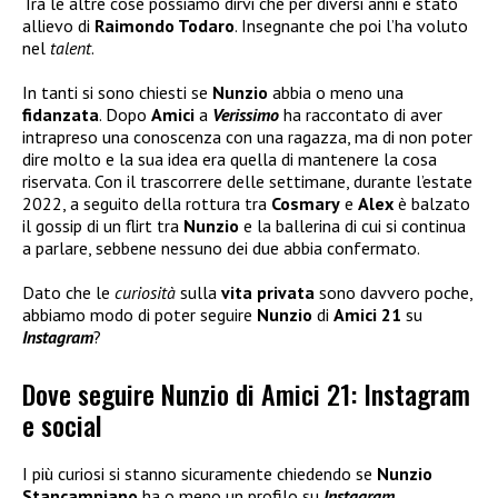
Tra le altre cose possiamo dirvi che per diversi anni è stato
allievo di
Raimondo Todaro
. Insegnante che poi l’ha voluto
nel
talent
.
In tanti si sono chiesti se
Nunzio
abbia o meno una
fidanzata
. Dopo
Amici
a
Verissimo
ha raccontato di aver
intrapreso una conoscenza con una ragazza, ma di non poter
dire molto e la sua idea era quella di mantenere la cosa
riservata. Con il trascorrere delle settimane, durante l’estate
2022, a seguito della rottura tra
Cosmary
e
Alex
è balzato
il gossip di un flirt tra
Nunzio
e la ballerina di cui si continua
a parlare, sebbene nessuno dei due abbia confermato.
Dato che le
curiosità
sulla
vita privata
sono davvero poche,
abbiamo modo di poter seguire
Nunzio
di
Amici 21
su
Instagram
?
Dove seguire Nunzio di Amici 21: Instagram
e social
I più curiosi si stanno sicuramente chiedendo se
Nunzio
Stancampiano
ha o meno un profilo su
Instagram
.