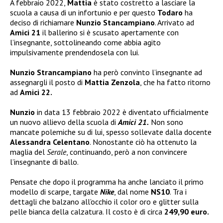
A febbraio 2022,
Mattia
è stato costretto a lasciare la
scuola a causa di un infortunio e per questo
Todaro
ha
deciso di richiamare
Nunzio Stancampiano
. Arrivato ad
Amici 21
il ballerino si è scusato apertamente con
l’insegnante, sottolineando come abbia agito
impulsivamente prendendosela con lui.
Nunzio Strancampiano
ha però convinto l’insegnante ad
assegnargli il posto di
Mattia Zenzola
, che ha fatto ritorno
ad
Amici 22.
Nunzio
in data 13 febbraio 2022 è diventato ufficialmente
un nuovo allievo della scuola di
Amici 21.
Non sono
mancate polemiche su di lui, spesso sollevate dalla docente
Alessandra Celentano
. Nonostante ciò ha ottenuto la
maglia del
Serale
, continuando, però a non convincere
l’insegnante di ballo.
Pensate che dopo il programma ha anche lanciato il primo
modello di scarpe, targate
Nike
, dal nome
NS10
. Tra i
dettagli che balzano all’occhio il color oro e glitter sulla
pelle bianca della calzatura. Il costo è di circa
249,90 euro.