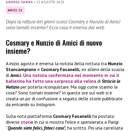
ANDREA SANNA
|
22 AGOSTO 2023
AMICI 21
Dopo la rottura dei giorni scorsi Cosmary e Nunzio di Amici
sono tornati insieme? Ecco cosa è emerso dal web
Cosmary e Nunzio di Amici di nuovo
insieme?
A inizio agosto è emersa la notizia della rottura tra
Nunzio
Stancampiano
e
Cosmary Fasanelli,
ex allievi della scuola
di
Amici.
Una notizia confermata nel momento in cui il
ballerino ha fatto una sorpresa alla velina
di
Striscia la
Notizia
per poterla riconquistare. Ma oggi come stanno le
cose? Sono tornati insieme? In queste ore sul web si è
creata un po’ di confusione a seguito delle storie pubblicate
da entrambi su
Instagram.
Sulla nota piattaforma
Cosmary Fasanelli
ha postato
diverse
storie
in cui si mostra felice e spensierata a Parigi:
“
Quando siete felici, fateci caso”,
ha scritto. Poi una carrellata