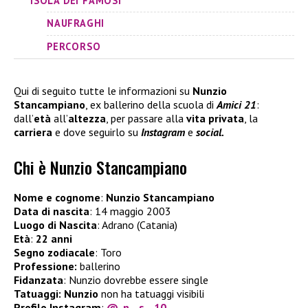
ISOLA DEI FAMOSI
NAUFRAGHI
PERCORSO
Qui di seguito tutte le informazioni su
Nunzio
Stancampiano
, ex ballerino della scuola di
Amici 21
:
dall’
età
all’
altezza
, per passare alla
vita privata
, la
carriera
e dove seguirlo su
Instagram
e
social.
Chi è Nunzio Stancampiano
Nome e cognome
:
Nunzio Stancampiano
Data di nascita
: 14 maggio 2003
Luogo di Nascita
: Adrano (Catania)
Età
:
22 anni
Segno zodiacale
: Toro
Professione:
ballerino
Fidanzata
: Nunzio dovrebbe essere single
Tatuaggi:
Nunzio
non ha tatuaggi visibili
Profilo Instagram
:
@_n__s__10