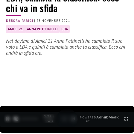
chi va in sfida
DEBORA PARIGI
|
23 NOVEMBRE 2021
AMICI 21
ANNA PETTINELLI
LDA
Nel daytme di Amici 21 Anna Pettinelli ha cambiato il suo
voto a LDA e quindi è cambiata anche la classifica. Ecco chi
andrà in sfida ora.
0:30 /
Ad
hub
Media
POWERED
1
/
2
1:40
BY