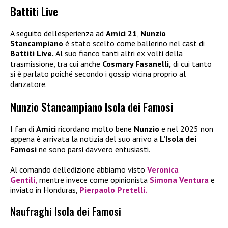
Battiti Live
A seguito dell’esperienza ad
Amici 21
,
Nunzio
Stancampiano
è stato scelto come ballerino nel cast di
Battiti Live.
Al suo fianco tanti altri ex volti della
trasmissione, tra cui anche
Cosmary Fasanelli,
di cui tanto
si è parlato poiché secondo i gossip vicina proprio al
danzatore.
Nunzio Stancampiano Isola dei Famosi
I fan di
Amici
ricordano molto bene
Nunzio
e nel 2025 non
appena è arrivata la notizia del suo arrivo a
L’Isola dei
Famosi
ne sono parsi davvero entusiasti.
Al comando dell’edizione abbiamo visto
Veronica
Gentili,
mentre invece come opinionista
Simona Ventura
e
inviato in Honduras,
Pierpaolo Pretelli.
Naufraghi Isola dei Famosi