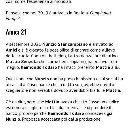
così come l’esperienza ai mondiali.
Pensate che nel 2019 è arrivato in finale ai
Campionati
Europei.
Amici 21
A settembre 2021
Nunzio Stancampiano
è arrivato ad
Amici
e si è giocato la possibilità di entrare come allievo
della scuola. Contro il ballerino, l’altro danzatore di latino
Mattia Zenzola
che, come ben sappiamo, ha poi avuto la
meglio.
Raimondo Todaro
ha infatti preferito
Mattia
a lui.
Questione che
Nunzio
non ha preso benissimo e sui social ha
attaccato l’insegnante che, a detta sua, avrebbe dovuto
sceglierlo e non avrebbe dovuto aver dubbi tra lui e
Mattia
.
C’è da dire, però, che
Mattia
aveva chiesto fosse un giudice
esterno a scegliere chi tra i due meritasse di prendere il
banco, proprio perché
Raimondo Todaro
conosceva già
Nunzio
. Proposta accettata poi dalla produzione.