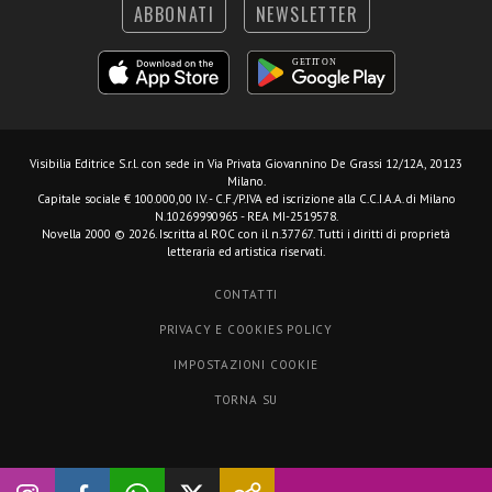
ABBONATI
NEWSLETTER
Visibilia Editrice S.r.l.
con sede in Via Privata Giovannino De Grassi 12/12A, 20123
Milano.
Capitale sociale € 100.000,00 I.V. - C.F./P.IVA ed iscrizione alla C.C.I.A.A. di Milano
N.10269990965 - REA MI-2519578.
Novella 2000 © 2026. Iscritta al ROC con il n.37767. Tutti i diritti di proprietà
letteraria ed artistica riservati.
CONTATTI
PRIVACY E COOKIES POLICY
IMPOSTAZIONI COOKIE
TORNA SU