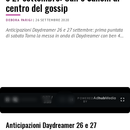
centro del gossip
DEBORA PARIGI
|
26 SETTEMBRE 2020
Anticipazioni Daydreamer 26 e 27 settembre: prima puntata
di sabato Torna la messa in onda di Daydreamer con ben 4…
0:27 /
Ad
hub
Media
POWERED
1
/
2
3:35
BY
Anticipazioni Daydreamer 26 e 27