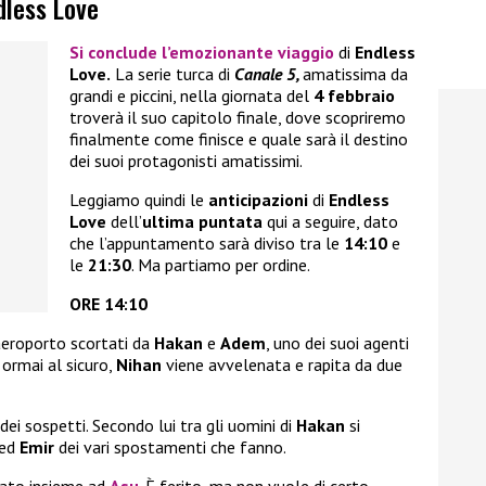
dless Love
Si conclude l’emozionante viaggio
di
Endless
Love.
La serie turca di
Canale 5,
amatissima da
grandi e piccini, nella giornata del
4 febbraio
troverà il suo capitolo finale, dove scopriremo
finalmente come finisce e quale sarà il destino
dei suoi protagonisti amatissimi.
Leggiamo quindi le
anticipazioni
di
Endless
Love
dell’
ultima puntata
qui a seguire, dato
che l’appuntamento sarà diviso tra le
14:10
e
le
21:30
. Ma partiamo per ordine.
ORE 14:10
aeroporto scortati da
Hakan
e
Adem
, uno dei suoi agenti
 ormai al sicuro,
Nihan
viene avvelenata e rapita da due
dei sospetti. Secondo lui tra gli uomini di
Hakan
si
ed
Emir
dei vari spostamenti che fanno.