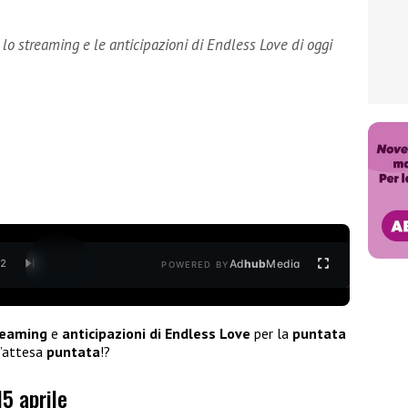
lo streaming e le anticipazioni di Endless Love di oggi
Ad
hub
Media
/
2
POWERED BY
reaming
e
anticipazioni di Endless Love
per la
puntata
t’attesa
puntata
!?
15 aprile