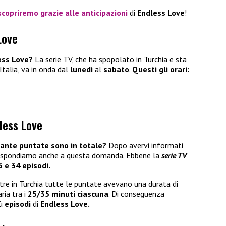
scopriremo grazie alle
anticipazioni
di
Endless
Love
!
Love
ess Love?
La serie TV, che ha spopolato in Turchia e sta
talia, va in onda dal
lunedì
al
sabato
.
Questi gli orari:
less Love
uante puntate sono in totale?
Dopo avervi informati
ispondiamo anche a questa domanda. Ebbene la
serie TV
5 e 34 episodi.
tre in Turchia tutte le puntate avevano una durata di
ria tra i
25/35 minuti ciascuna
. Di conseguenza
iù
episodi
di
Endless Love.