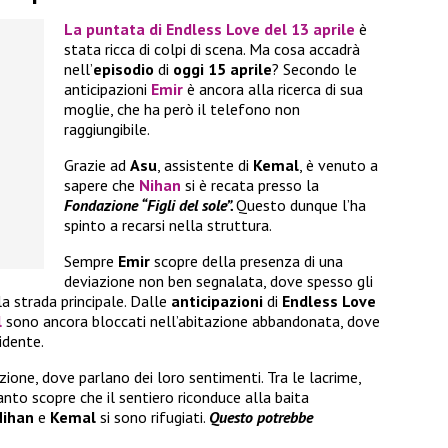
La
puntata
di
Endless Love
del
13 aprile
è
stata ricca di colpi di scena. Ma cosa accadrà
nell’
episodio
di
oggi 15 aprile
? Secondo le
anticipazioni
Emir
è ancora alla ricerca di sua
moglie, che ha però il telefono non
raggiungibile.
Grazie ad
Asu
, assistente di
Kemal
, è venuto a
sapere che
Nihan
si è recata presso la
Fondazione “Figli del sole”.
Questo dunque l’ha
spinto a recarsi nella struttura.
Sempre
Emir
scopre della presenza di una
deviazione non ben segnalata, dove spesso gli
la strada principale. Dalle
anticipazioni
di
Endless Love
l
sono ancora bloccati nell’abitazione abbandonata, dove
idente.
azione, dove parlano dei loro sentimenti. Tra le lacrime,
anto scopre che il sentiero riconduce alla baita
Nihan
e
Kemal
si sono rifugiati.
Questo potrebbe