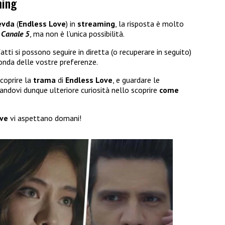
ming
evda
(
Endless Love
) in
streaming
, la risposta è molto
a
Canale 5
, ma non è l’unica possibilità.
fatti si possono seguire in diretta (o recuperare in seguito)
onda delle vostre preferenze.
coprire la
trama
di
Endless Love
, e guardare le
andovi dunque ulteriore curiosità nello scoprire
come
ove
vi aspettano domani!