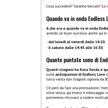
Cosa succederà? Saranno beccati?
Lo 
Quando va in onda Endless 
A che ora e quando va in onda Endl
avendo un buon successo anche qui in I
dal lunedì al venerdì dalle 14:10.
il sabato dalle 14:45 alle 16:30
.
Quante puntate sono di End
Quanti stagioni ha Kara Sevda e q
sulle
anticipazioni di Endless Love
r
turca vanta due stagioni, ognuna da
3
C’è però da fare una precisazione: men
oltre un’ora, qui invece il minutaggio va
potremmo ritrovarci a vedere molti p