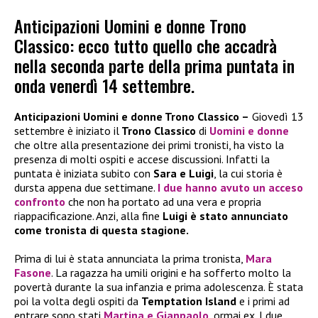
Anticipazioni Uomini e donne Trono
Classico: ecco tutto quello che accadrà
nella seconda parte della prima puntata in
onda venerdì 14 settembre.
Anticipazioni Uomini e donne Trono Classico –
Giovedì 13
settembre è iniziato il
Trono Classico
di
Uomini e donne
che oltre alla presentazione dei primi tronisti, ha visto la
presenza di molti ospiti e accese discussioni. Infatti la
puntata è iniziata subito con
Sara e Luigi
, la cui storia è
dursta appena due settimane.
I due hanno avuto un acceso
confronto
che non ha portato ad una vera e propria
riappacificazione. Anzi, alla fine
Luigi è stato annunciato
come tronista di questa stagione.
Prima di lui è stata annunciata la prima tronista,
Mara
Fasone
. La ragazza ha umili origini e ha sofferto molto la
povertà durante la sua infanzia e prima adolescenza. È stata
poi la volta degli ospiti da
Temptation Island
e i primi ad
entrare sono stati
Martina e Gianpaolo
, ormai ex. I due