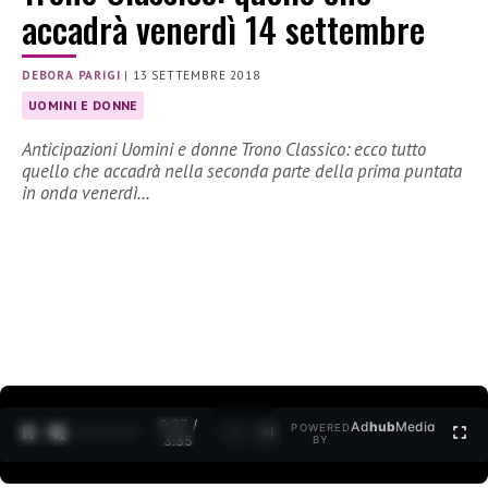
accadrà venerdì 14 settembre
DEBORA PARIGI
|
13 SETTEMBRE 2018
UOMINI E DONNE
Anticipazioni Uomini e donne Trono Classico: ecco tutto
quello che accadrà nella seconda parte della prima puntata
in onda venerdì…
0:27 /
Ad
hub
Media
POWERED
1
/
2
3:35
BY