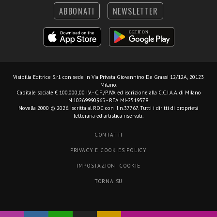
ABBONATI
NEWSLETTER
Visibilia Editrice S.r.l.
con sede in Via Privata Giovannino De Grassi 12/12A, 20123
Milano.
Capitale sociale € 100.000,00 I.V. - C.F./P.IVA ed iscrizione alla C.C.I.A.A. di Milano
N.10269990965 - REA MI-2519578.
Novella 2000 © 2026. Iscritta al ROC con il n.37767. Tutti i diritti di proprietà
letteraria ed artistica riservati.
CONTATTI
PRIVACY E COOKIES POLICY
IMPOSTAZIONI COOKIE
TORNA SU