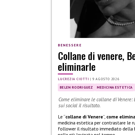
BENESSERE
Collane di venere, B
eliminarle
LUCREZIA CIOTTI
|
9 AGOSTO 2026
BELEN RODRIGUEZ
MEDICINA ESTETICA
Come eliminare le collane di Venere: B
sui social il risultato.
Le “
collane di Venere
”,
come elimina
medicina estetica per contrastare le r
follower il risultato immediato della b
pelle più levigata nel tempo.