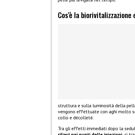
Cos’è la biorivitalizzazione
struttura e sulla luminosità della pell
vengono effettuate con aghi molto sott
collo e décolleté.
Tra gli effetti immediati dopo la se
rilievi
nei punti delle iniezioni
: si t