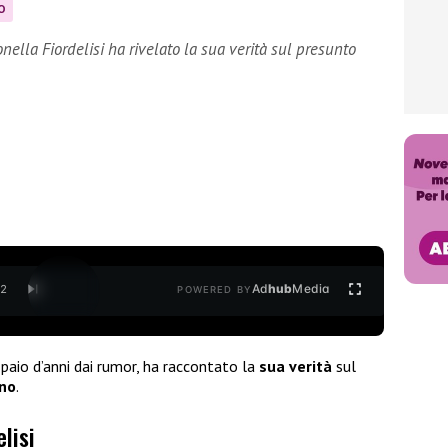
O
ella Fiordelisi ha rivelato la sua verità sul presunto
Ad
hub
Media
/
2
POWERED BY
n paio d’anni dai rumor, ha raccontato la
sua verità
sul
no
.
lisi