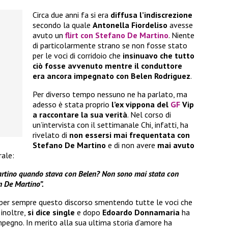
Circa due anni fa si era
diffusa l’indiscrezione
secondo la quale
Antonella Fiordeliso
avesse
avuto un
flirt con Stefano De Martino
. Niente
di particolarmente strano se non fosse stato
per le voci di corridoio che
insinuavo che tutto
ciò fosse avvenuto mentre il conduttore
era ancora impegnato con Belen Rodriguez
.
Per diverso tempo nessuno ne ha parlato, ma
adesso è stata proprio
l’ex vippona del
GF
Vip
a raccontare la sua verità
. Nel corso di
un’intervista con il settimanale Chi, infatti, ha
rivelato di
non essersi mai frequentata con
Stefano De Martino
e di non avere
mai avuto
rale:
 Martino quando stava con Belen? Non sono mai stata con
n De Martino”.
 per sempre questo discorso smentendo tutte le voci che
 inoltre,
si dice single
e dopo
Edoardo Donnamaria
ha
pegno. In merito alla sua ultima storia d’amore ha