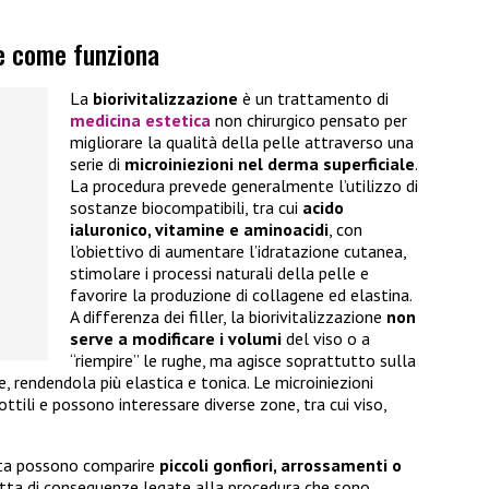
 e come funziona
La
biorivitalizzazione
è un trattamento di
medicina estetica
non chirurgico pensato per
migliorare la qualità della pelle attraverso una
serie di
microiniezioni nel derma superficiale
.
La procedura prevede generalmente l’utilizzo di
sostanze biocompatibili, tra cui
acido
ialuronico, vitamine e aminoacidi
, con
l’obiettivo di aumentare l’idratazione cutanea,
stimolare i processi naturali della pelle e
favorire la produzione di collagene ed elastina.
A differenza dei filler, la biorivitalizzazione
non
serve a modificare i volumi
del viso o a
“riempire” le rughe, ma agisce soprattutto sulla
e, rendendola più elastica e tonica. Le microiniezioni
ili e possono interessare diverse zone, tra cui viso,
duta possono comparire
piccoli gonfiori, arrossamenti o
ratta di conseguenze legate alla procedura che sono