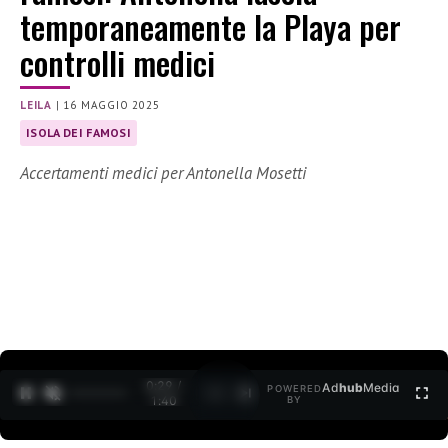
temporaneamente la Playa per
controlli medici
LEILA
|
16 MAGGIO 2025
ISOLA DEI FAMOSI
Accertamenti medici per Antonella Mosetti
0:30 /
Ad
hub
Media
POWERED
1
/
2
1:40
BY