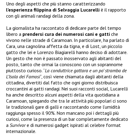
Uno degli aspetti che più stanno caratterizzando
l’esperienza filippina di Selvaggia Lucarelli
è il rapporto
con gli animali randagi della zona.
La giornalista ha raccontato di dedicare parte del tempo
libero a
prendersi cura dei numerosi cani e gatti
che
vivono nelle strade di Caramoan. In particolare, ha parlato di
Cara, una cagnolina affetta da tigna, e di Lost, un piccolo
gatto che lei e Lorenzo Biagiarelli hanno deciso di adottare.
Un gesto che non è passato inosservato agli abitanti del
posto, tanto che ormai la conoscono con un soprannome
piuttosto curioso. “
La conduttrice gattara e un po’ stramba de
L’Isola dei Famosi
“, così viene chiamata dagli abitanti della
cittadina, divertiti dal fatto che ogni giorno distribuisca
croccantini ai gatti randagi. Nei suoi racconti social, Lucarelli
ha anche descritto alcuni aspetti della vita quotidiana a
Caramoan, spiegando che tra le attività più popolari ci sono
le tradizionali gare di galli e raccontando come l’umidità
raggiunga spesso il 90%. Non mancano poi i dettagli più
curiosi, come la presenza di un bar completamente dedicato
a
Survivor
e di numerosi gadget ispirati al celebre format
internazionale.