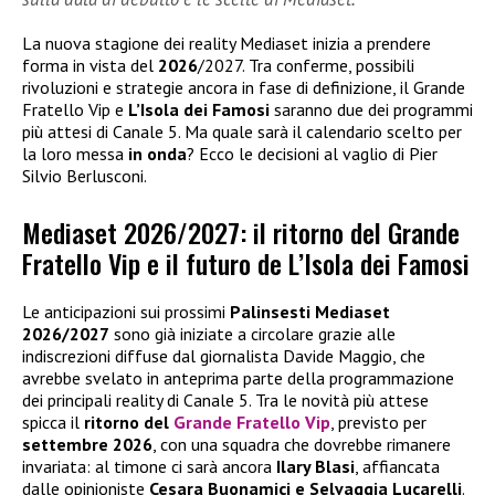
La nuova stagione dei reality Mediaset inizia a prendere
forma in vista del
2026
/2027. Tra conferme, possibili
rivoluzioni e strategie ancora in fase di definizione, il Grande
Fratello Vip e
L’Isola dei Famosi
saranno due dei programmi
più attesi di Canale 5. Ma quale sarà il calendario scelto per
la loro messa
in onda
? Ecco le decisioni al vaglio di Pier
Silvio Berlusconi.
Mediaset 2026/2027: il ritorno del Grande
Fratello Vip e il futuro de L’Isola dei Famosi
Le anticipazioni sui prossimi
Palinsesti Mediaset
2026/2027
sono già iniziate a circolare grazie alle
indiscrezioni diffuse dal giornalista Davide Maggio, che
avrebbe svelato in anteprima parte della programmazione
dei principali reality di Canale 5. Tra le novità più attese
spicca il
ritorno del
Grande Fratello Vip
, previsto per
settembre 2026
, con una squadra che dovrebbe rimanere
invariata: al timone ci sarà ancora
Ilary Blasi
, affiancata
dalle opinioniste
Cesara Buonamici e Selvaggia Lucarelli
.