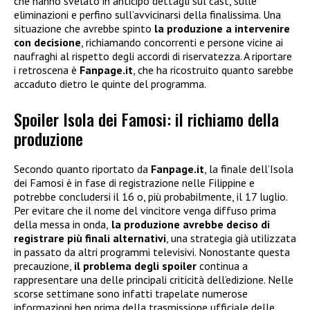
che hanno svelato in anticipo dettagli sul cast, sulle
eliminazioni e perfino sull’avvicinarsi della finalissima. Una
situazione che avrebbe spinto
la produzione a intervenire
con decisione
, richiamando concorrenti e persone vicine ai
naufraghi al rispetto degli accordi di riservatezza. A riportare
i retroscena è
Fanpage.it
, che ha ricostruito quanto sarebbe
accaduto dietro le quinte del programma.
Spoiler Isola dei Famosi: il richiamo della
produzione
Secondo quanto riportato da
Fanpage.it
, la finale dell’Isola
dei Famosi è in fase di registrazione nelle Filippine e
potrebbe concludersi il 16 o, più probabilmente, il 17 luglio.
Per evitare che il nome del vincitore venga diffuso prima
della messa in onda,
la produzione avrebbe deciso di
registrare più finali alternativi
, una strategia già utilizzata
in passato da altri programmi televisivi. Nonostante questa
precauzione,
il problema degli spoiler
continua a
rappresentare una delle principali criticità dell’edizione. Nelle
scorse settimane sono infatti trapelate numerose
informazioni ben prima della trasmissione ufficiale delle