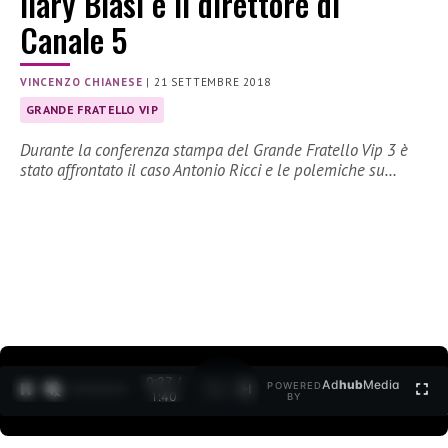
Ilary Blasi e il direttore di
Canale 5
VINCENZO CHIANESE
|
21 SETTEMBRE 2018
GRANDE FRATELLO VIP
Durante la conferenza stampa del Grande Fratello Vip 3 è
stato affrontato il caso Antonio Ricci e le polemiche su…
0:27 /
Ad
hub
Media
POWERED
1
/
2
1:40
BY