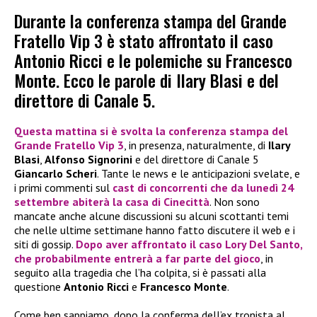
Durante la conferenza stampa del Grande
Fratello Vip 3 è stato affrontato il caso
Antonio Ricci e le polemiche su Francesco
Monte. Ecco le parole di Ilary Blasi e del
direttore di Canale 5.
Questa mattina si è svolta la conferenza stampa del
Grande Fratello Vip 3
, in presenza, naturalmente, di
Ilary
Blasi
,
Alfonso Signorini
e del direttore di Canale 5
Giancarlo Scheri
. Tante le news e le anticipazioni svelate, e
i primi commenti sul
cast di concorrenti che da
lunedì 24
settembre
abiterà la casa di Cinecittà
. Non sono
mancate anche alcune discussioni su alcuni scottanti temi
che nelle ultime settimane hanno fatto discutere il web e i
siti di gossip.
Dopo aver affrontato il caso
Lory Del Santo
,
che probabilmente entrerà a far parte del gioco
, in
seguito alla tragedia che l’ha colpita, si è passati alla
questione
Antonio Ricci
e
Francesco Monte
.
Come ben sappiamo, dopo la conferma dell’ex tronista al