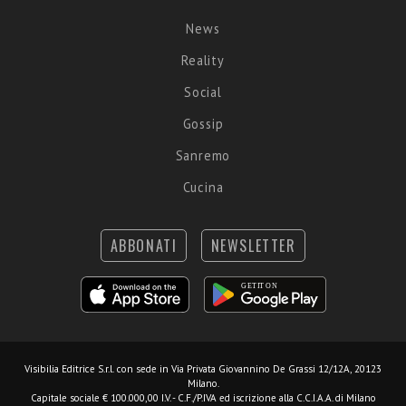
News
Reality
Social
Gossip
Sanremo
Cucina
ABBONATI
NEWSLETTER
Visibilia Editrice S.r.l.
con sede in Via Privata Giovannino De Grassi 12/12A, 20123
Milano.
Capitale sociale € 100.000,00 I.V. - C.F./P.IVA ed iscrizione alla C.C.I.A.A. di Milano