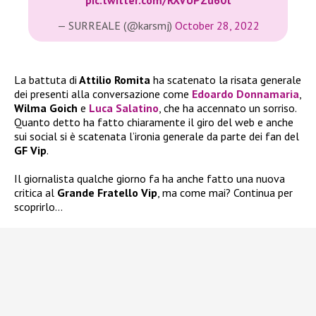
pic.twitter.com/RXVUPZu60t
— SURREALE (@karsmj)
October 28, 2022
La battuta di
Attilio Romita
ha scatenato la risata generale
dei presenti alla conversazione come
Edoardo Donnamaria
,
Wilma Goich
e
Luca Salatino
, che ha accennato un sorriso.
Quanto detto ha fatto chiaramente il giro del web e anche
sui social si è scatenata l’ironia generale da parte dei fan del
GF Vip
.
Il giornalista qualche giorno fa ha anche fatto una nuova
critica al
Grande Fratello Vip
, ma come mai? Continua per
scoprirlo…