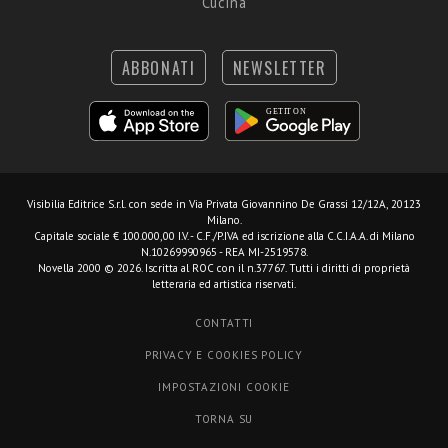
Cucina
ABBONATI
NEWSLETTER
Visibilia Editrice S.r.l.
con sede in Via Privata Giovannino De Grassi 12/12A, 20123
Milano.
Capitale sociale € 100.000,00 I.V. - C.F./P.IVA ed iscrizione alla C.C.I.A.A. di Milano
N.10269990965 - REA MI-2519578.
Novella 2000 © 2026. Iscritta al ROC con il n.37767. Tutti i diritti di proprietà
letteraria ed artistica riservati.
CONTATTI
PRIVACY E COOKIES POLICY
IMPOSTAZIONI COOKIE
TORNA SU