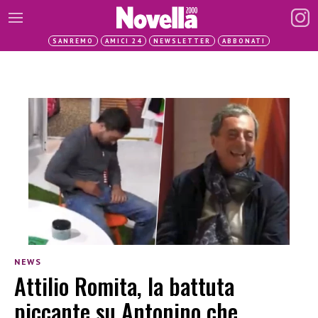
SANREMO
AMICI 24
NEWSLETTER
ABBONATI
NEWS
Attilio Romita, la battuta
piccante su Antonino che