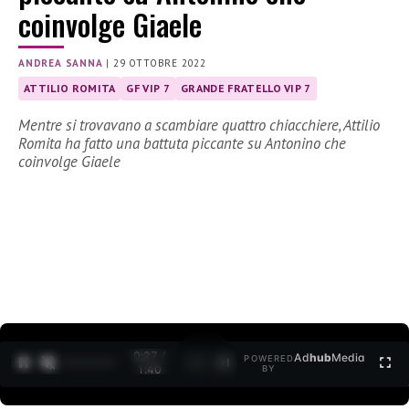
coinvolge Giaele
ANDREA SANNA
|
29 OTTOBRE 2022
ATTILIO ROMITA
GF VIP 7
GRANDE FRATELLO VIP 7
Mentre si trovavano a scambiare quattro chiacchiere, Attilio
Romita ha fatto una battuta piccante su Antonino che
coinvolge Giaele
0:27 /
Ad
hub
Media
POWERED
1
/
2
1:40
BY