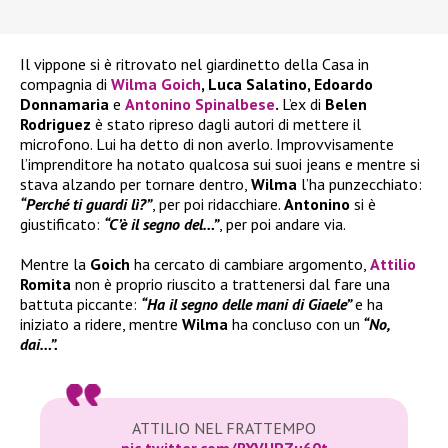
Il vippone si è ritrovato nel giardinetto della Casa in
compagnia di
Wilma Goich
, Luca Salatino, Edoardo
Donnamaria
e
Antonino Spinalbese
.
L’ex di
Belen
Rodriguez
è stato ripreso dagli autori di mettere il
microfono. Lui ha detto di non averlo. Improvvisamente
l’imprenditore ha notato qualcosa sui suoi jeans e mentre si
stava alzando per tornare dentro,
Wilma
l’ha punzecchiato:
“Perché ti guardi lì?”
, per poi ridacchiare.
Antonino
si è
giustificato:
“C’è il segno del…”
, per poi andare via.
Mentre la
Goich
ha cercato di cambiare argomento,
Attilio
Romita
non è proprio riuscito a trattenersi dal fare una
battuta piccante:
“Ha il segno delle mani di Giaele”
e ha
iniziato a ridere, mentre
Wilma
ha concluso con un
“No,
dai…”.
ATTILIO NEL FRATTEMPO