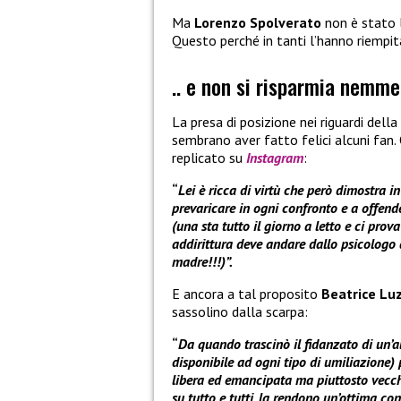
Ma
Lorenzo Spolverato
non è stato 
Questo perché in tanti l’hanno riempit
.. e non si risparmia nemm
La presa di posizione nei riguardi della
sembrano aver fatto felici alcuni fan. 
replicato su
Instagram
:
“
Lei è ricca di virtù che però dimostra i
prevaricare in ogni confronto e a offende
(una sta tutto il giorno a letto e ci prova
addirittura deve andare dallo psicologo 
madre!!!)”.
E ancora a tal proposito
Beatrice Lu
sassolino dalla scarpa:
“
Da quando trascinò il fidanzato di un’a
disponibile ad ogni tipo di umiliazione
libera ed emancipata ma piuttosto vecchio 
su tutto e tutti, la rendono un’ottima c