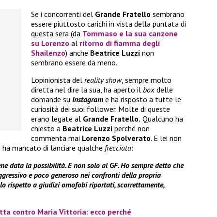
Se i concorrenti del
Grande Fratello
sembrano
essere piuttosto carichi in vista della puntata di
questa sera (da
Tommaso
e la sua canzone
su
Lorenzo
al
ritorno di fiamma degli
Shailenzo
) anche
Beatrice Luzzi
non
sembrano essere da meno.
L’opinionista del
reality show
, sempre molto
diretta nel dire la sua, ha aperto il
box
delle
domande su
Instagram
e ha risposto a tutte le
curiosità dei suoi follower. Molte di queste
erano legate al
Grande Fratello.
Qualcuno ha
chiesto a
Beatrice Luzzi
perché non
commenta mai
Lorenzo Spolverato
. E lei non
non ha mancato di lanciare qualche
frecciata
:
e data la possibilità. E non solo al GF. Ho sempre detto che
aggressivo e poco generoso nei confronti della propria
 rispetto a giudizi omofobi riportati, scorrettamente,
tta contro Maria Vittoria: ecco perché