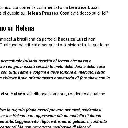
l’unico concorrente commentato da
Beatrice Luzzi.
a di quesiti su
Helena Prestes
. Cosa avrà detto su di lei?
eno su Helena
 modella brasiliana da parte di
Beatrice Luzzi
non
Qualcuno ha criticato per questo l’opinionista, la quale ha
n percentuale irrisoria rispetto al tempo che passa a
re con gravi insulti sessisti la metà delle donne della casa
 con tutti, l’altra è volgare e deve tornare al mercato, l’altra
a chiarire il suo orientamento e smetterla di fare show con la
zzi
su
Helena
si è dilungata ancora, togliendosi qualche
ltra in tugurio (dopo averci provato per mesi, rendendosi
) per me Helena non rappresenta più un modello di donna
stile. L’aggressività, l’egocentrismo, la gelosia, il controllo
oncorrente! Ma non per questo meritevole di vincere
“.