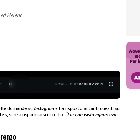
o ed Helena
Ad
hub
Media
/
2
POWERED BY
delle domande su
Instagram
e ha risposto ai tanti quesiti su
tes
, senza risparmiarsi di certo:
“Lui narcisista aggressivo;
orenzo