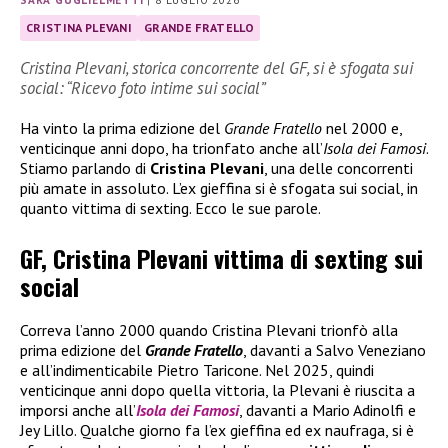
CRISTINA PLEVANI
GRANDE FRATELLO
Cristina Plevani, storica concorrente del GF, si è sfogata sui
social: “Ricevo foto intime sui social”
Ha vinto la prima edizione del
Grande Fratello
nel 2000 e,
venticinque anni dopo, ha trionfato anche all’
Isola dei Famosi
.
Stiamo parlando di
Cristina Plevani
, una delle concorrenti
più amate in assoluto. L’ex gieffina si è sfogata sui social, in
quanto vittima di sexting. Ecco le sue parole.
GF, Cristina Plevani vittima di sexting sui
social
Correva l’anno 2000 quando Cristina Plevani trionfò alla
prima edizione del
Grande Fratello
, davanti a Salvo Veneziano
e all’indimenticabile Pietro Taricone. Nel 2025, quindi
venticinque anni dopo quella vittoria, la Plevani è riuscita a
imporsi anche all’
Isola dei Famosi
, davanti a Mario Adinolfi e
Jey Lillo. Qualche giorno fa l’ex gieffina ed ex naufraga, si è