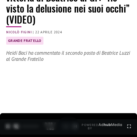
visto la delusione nei suoi occhi”
(VIDEO)
NICOLÒ FIGINI
|
22 APRILE 2024
GRANDE FRATELLO
Heidi Baci ha commentato il secondo posto di Beatrice Luzzi
al Grande Fratello
0:29 /
Ad
hub
Media
POWERED
1
/
2
1:40
BY