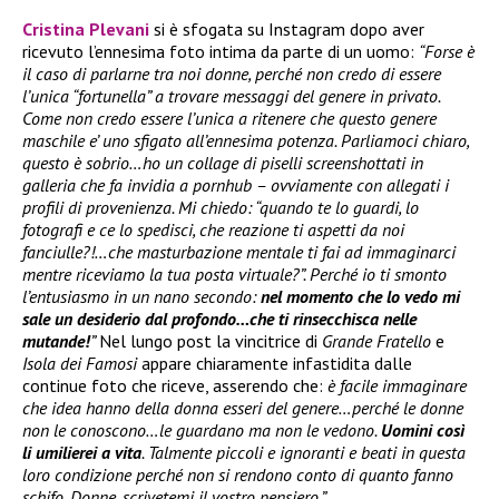
Cristina Plevani
si è sfogata su Instagram dopo aver
ricevuto l’ennesima foto intima da parte di un uomo:
“Forse è
il caso di parlarne tra noi donne, perché non credo di essere
l’unica “fortunella” a trovare messaggi del genere in privato.
Come non credo essere l’unica a ritenere che questo genere
maschile e’ uno sfigato all’ennesima potenza. Parliamoci chiaro,
questo è sobrio…ho un collage di piselli screenshottati in
galleria che fa invidia a pornhub – ovviamente con allegati i
profili di provenienza. Mi chiedo: “quando te lo guardi, lo
fotografi e ce lo spedisci, che reazione ti aspetti da noi
fanciulle?!…che masturbazione mentale ti fai ad immaginarci
mentre riceviamo la tua posta virtuale?”. Perché io ti smonto
l’entusiasmo in un nano secondo:
nel momento che lo vedo mi
sale un desiderio dal profondo…che ti rinsecchisca nelle
mutande!
”
Nel lungo post la vincitrice di
Grande Fratello
e
Isola dei Famosi
appare chiaramente infastidita dalle
continue foto che riceve, asserendo che:
è facile immaginare
che idea hanno della donna esseri del genere…perché le donne
non le conoscono…le guardano ma non le vedono.
Uomini così
li umilierei a vita
. Talmente piccoli e ignoranti e beati in questa
loro condizione perché non si rendono conto di quanto fanno
schifo. Donne, scrivetemi il vostro pensiero.”