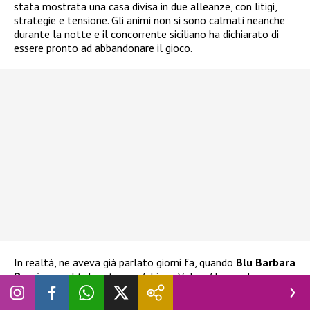
stata mostrata una casa divisa in due alleanze, con litigi,
strategie e tensione. Gli animi non si sono calmati neanche
durante la notte e il concorrente siciliano ha dichiarato di
essere pronto ad abbandonare il gioco.
In realtà, ne aveva già parlato giorni fa, quando
Blu Barbara
Prezia
era al televoto con Adriana Volpe, Alessandra
Mussolini e Lucia Ilarido. L’ex tronista aveva già espresso
l’intenzione di ritirarsi
nel caso Blu fosse stata eliminata.