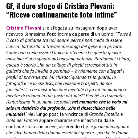
GF, il duro sfogo di Cristina Plevani:
“Ricevo continuamente foto intime”
Cristina Plevani
si è sfogata su Instagram dopo aver
ricevuto l’ennesima foto intima da parte di un uomo:
“Forse è
il caso di parlarne tra noi donne, perché non credo di essere
l’unica “fortunella” a trovare messaggi del genere in privato.
Come non credo essere l’unica a ritenere che questo genere
maschile e’ uno sfigato all’ennesima potenza. Parliamoci chiaro,
questo è sobrio…ho un collage di piselli screenshottati in
galleria che fa invidia a pornhub – ovviamente con allegati i
profili di provenienza. Mi chiedo: “quando te lo guardi, lo
fotografi e ce lo spedisci, che reazione ti aspetti da noi
fanciulle?!…che masturbazione mentale ti fai ad immaginarci
mentre riceviamo la tua posta virtuale?”. Perché io ti smonto
l’entusiasmo in un nano secondo:
nel momento che lo vedo mi
sale un desiderio dal profondo…che ti rinsecchisca nelle
mutande!
”
Nel lungo post la vincitrice di
Grande Fratello
e
Isola dei Famosi
appare chiaramente infastidita dalle
continue foto che riceve, asserendo che:
è facile immaginare
che idea hanno della donna esseri del genere…perché le donne