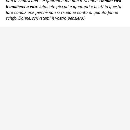
non le conoscono…le guardano ma non le vedono.
Uomini così
li umilierei a vita
. Talmente piccoli e ignoranti e beati in questa
loro condizione perché non si rendono conto di quanto fanno
schifo. Donne, scrivetemi il vostro pensiero.”