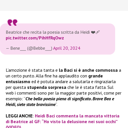
Beatrice che recita la poesia scritta da Heidi ❤️‍🩹
pic.twitter.com/PihHfRqOwz
— Bene___ (@Bebbe___)
April 20, 2024
L’amozione è stata tanta e
la Baci si è anche commossa
a
un certo punto. Alla fine ha applaudito con
grande
entusiasmo
ed è potuta andare a salutarla e ringraziarla
per questa
stupenda sorpresa
che le è stata fatta. Sul
web i commenti sono per la maggior parte positivi, come per
esempio: “
Che bella poesia piena di significato. Brave Bea e
Heidi, siete state bravissime
“.
LEGGI ANCHE
:
Heidi Baci commenta la mancata vittoria
di Beatrice al GF: “Ho visto la delusione nei suoi occhi”
(VIDEO)