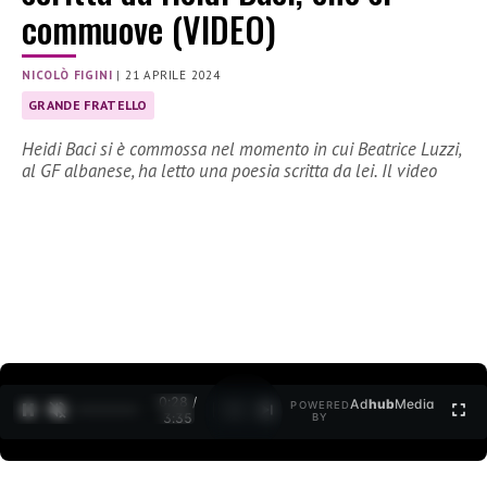
commuove (VIDEO)
NICOLÒ FIGINI
|
21 APRILE 2024
GRANDE FRATELLO
Heidi Baci si è commossa nel momento in cui Beatrice Luzzi,
al GF albanese, ha letto una poesia scritta da lei. Il video
0:30 /
Ad
hub
Media
POWERED
1
/
2
3:35
BY