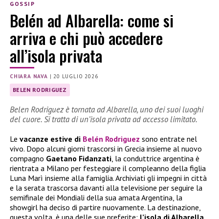
GOSSIP
Belén ad Albarella: come si
arriva e chi può accedere
all’isola privata
CHIARA NAVA
|
20 LUGLIO 2026
BELEN RODRIGUEZ
Belen Rodriguez è tornata ad Albarella, uno dei suoi luoghi
del cuore. Si tratta di un’isola privata ad accesso limitato.
Le
vacanze estive di
Belén Rodriguez
sono entrate nel
vivo. Dopo alcuni giorni trascorsi in Grecia insieme al nuovo
compagno
Gaetano Fidanzati
, la conduttrice argentina è
rientrata a Milano per festeggiare il compleanno della figlia
Luna Marì insieme alla famiglia. Archiviati gli impegni in città
e la serata trascorsa davanti alla televisione per seguire la
semifinale dei Mondiali della sua amata Argentina, la
showgirl ha deciso di partire nuovamente. La destinazione,
questa volta, è una delle sue preferite:
l’isola di Albarella
,