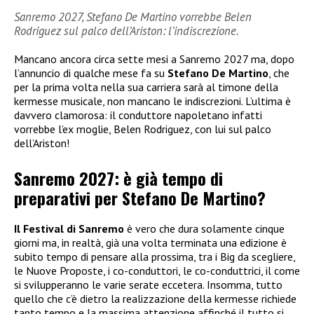
Sanremo 2027, Stefano De Martino vorrebbe Belen
Rodriguez sul palco dell’Ariston: l’indiscrezione.
Mancano ancora circa sette mesi a Sanremo 2027 ma, dopo
l’annuncio di qualche mese fa su
Stefano De Martino
, che
per la prima volta nella sua carriera sarà al timone della
kermesse musicale, non mancano le indiscrezioni. L’ultima è
davvero clamorosa: il conduttore napoletano infatti
vorrebbe l’ex moglie, Belen Rodriguez, con lui sul palco
dell’Ariston!
Sanremo 2027: è già tempo di
preparativi per Stefano De Martino?
Il Festival di Sanremo
è vero che dura solamente cinque
giorni ma, in realtà, già una volta terminata una edizione è
subito tempo di pensare alla prossima, tra i Big da scegliere,
le Nuove Proposte, i co-conduttori, le co-conduttrici, il come
si svilupperanno le varie serate eccetera. Insomma, tutto
quello che c’è dietro la realizzazione della kermesse richiede
tanto tempo e la massima attenzione affinché il tutto si