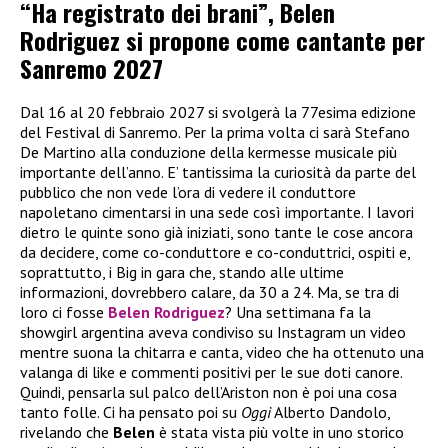
“Ha registrato dei brani”, Belen
Rodriguez si propone come cantante per
Sanremo 2027
Dal 16 al 20 febbraio 2027 si svolgerà la 77esima edizione
del Festival di Sanremo. Per la prima volta ci sarà Stefano
De Martino alla conduzione della kermesse musicale più
importante dell’anno. E’ tantissima la curiosità da parte del
pubblico che non vede l’ora di vedere il conduttore
napoletano cimentarsi in una sede così importante. I lavori
dietro le quinte sono già iniziati, sono tante le cose ancora
da decidere, come co-conduttore e co-conduttrici, ospiti e,
soprattutto, i Big in gara che, stando alle ultime
informazioni, dovrebbero calare, da 30 a 24. Ma, se tra di
loro ci fosse
Belen Rodriguez
? Una settimana fa la
showgirl argentina aveva condiviso su Instagram un video
mentre suona la chitarra e canta, video che ha ottenuto una
valanga di like e commenti positivi per le sue doti canore.
Quindi, pensarla sul palco dell’Ariston non è poi una cosa
tanto folle. Ci ha pensato poi su
Oggi
Alberto Dandolo,
rivelando che
Belen
è stata vista più volte in uno storico