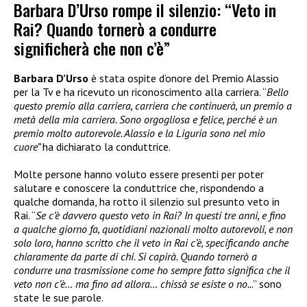
Barbara D’Urso rompe il silenzio: “Veto in
Rai? Quando tornerò a condurre
significherà che non c’è”
Barbara D’Urso
è stata ospite d’onore del Premio Alassio
per la Tv e ha ricevuto un riconoscimento alla carriera. “
Bello
questo premio alla carriera, carriera che continuerà, un premio a
metà della mia carriera. Sono orgogliosa e felice, perché è un
premio molto autorevole. Alassio e la Liguria sono nel mio
cuore”
ha dichiarato la conduttrice.
Molte persone hanno voluto essere presenti per poter
salutare e conoscere la conduttrice che, rispondendo a
qualche domanda, ha rotto il silenzio sul presunto veto in
Rai. “
Se c’è davvero questo veto in Rai? In questi tre anni, e fino
a qualche giorno fa, quotidiani nazionali molto autorevoli, e non
solo loro, hanno scritto che il veto in Rai c’è, specificando anche
chiaramente da parte di chi. Si capirà. Quando tornerò a
condurre una trasmissione come ho sempre fatto significa che il
veto non c’è… ma fino ad allora… chissà se esiste o no..
.” sono
state le sue parole.