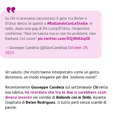
Su Chi vi avevamo raccontato il gelo tra Belen e
D'Urso dietro le quinte a
#BallandoConLeStelle
. In
radio, dopo una gag di De Lucia/D'Urso, l'argentina
conferma: "Non mi saluta ma io non ho problemi, ciao
Barbara. Col cuore".
pic.twitter.com/DQiRhEAqOE
— Giuseppe Candela (@GiusCandela)
October 29,
2025
Un saluto, che molti hanno interpretato come un gesto
distensivo, un modo elegante per dire
“andiamo avanti”.
Recentemente
Giuseppe Candela
sul settimanale
Chi
nella
sua rubrica,
ha ricordato che tra le due ci sarebbero stati
diversi incontri
nei corridoi di
Ballando con le Stelle
,
durante
l’ospitata di
Belen Rodriguez.
Il tutto però senza scambi di
parole: