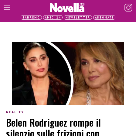
SANREMO
AMICI 24
NEWSLETTER
ABBONATI
REALITY
Belen Rodriguez rompe il
silenzio sulle frizioni con