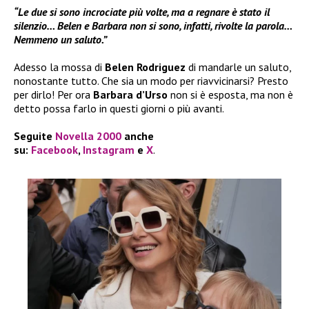
“Le due si sono incrociate più volte, ma a regnare è stato il
silenzio… Belen e Barbara non si sono, infatti, rivolte la parola…
Nemmeno un saluto.”
Adesso la mossa di
Belen Rodriguez
di mandarle un saluto,
nonostante tutto. Che sia un modo per riavvicinarsi? Presto
per dirlo! Per ora
Barbara d’Urso
non si è esposta, ma non è
detto possa farlo in questi giorni o più avanti.
Seguite
Novella 2000
anche
su:
Facebook
,
Instagram
e
X
.