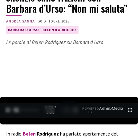
Barbara d’Urso: “Non mi saluta”
ANDREA SANNA
|
30 OTTOBRE 2025
BARBARA D'URSO
BELEN RODRIGUEZ
Le parole di Belen Rodriguez su Barbara d’Urso
0:30 /
Ad
hub
Media
POWERED
1
/
2
3:35
BY
In radio
Belen
Rodriguez
ha parlato apertamente del