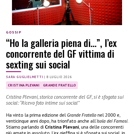
GOSSIP
“Ho la galleria piena di…”, l’ex
concorrente del GF vittima di
sexting sui social
SARA GUGLIELMETTI
|
8 LUGLIO 2026
CRISTINA PLEVANI
GRANDE FRATELLO
Cristina Plevani, storica concorrente del GF, si è sfogata sui
social: “Ricevo foto intime sui social”
Ha vinto la prima edizione del
Grande Fratello
nel 2000 e,
venticinque anni dopo, ha trionfato anche all’
Isola dei Famosi
.
Stiamo parlando di
Cristina Plevani
, una delle concorrenti
più amate in assoluto. L’ex gieffina si è sfogata sui social, in