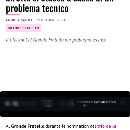
problema tecnico
ANDREA SANNA
|
15 OTTOBRE 2024
GRANDE FRATELLO
Il blackout al Grande Fratello per problema tecnico
0:15 /
Ad
hub
Media
POWERED
1
/
2
1:40
BY
Al
Grande Fratello
durante le nomination del
trio de le