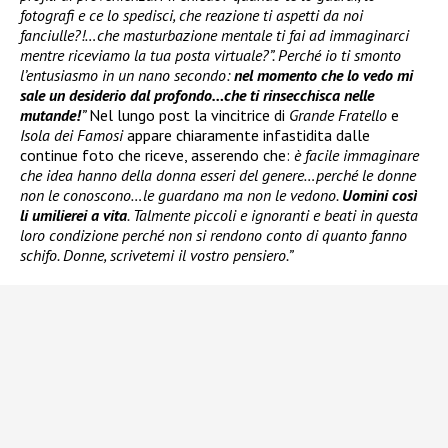
fotografi e ce lo spedisci, che reazione ti aspetti da noi
fanciulle?!…che masturbazione mentale ti fai ad immaginarci
mentre riceviamo la tua posta virtuale?”. Perché io ti smonto
l’entusiasmo in un nano secondo:
nel momento che lo vedo mi
sale un desiderio dal profondo…che ti rinsecchisca nelle
mutande!
”
Nel lungo post la vincitrice di
Grande Fratello
e
Isola dei Famosi
appare chiaramente infastidita dalle
continue foto che riceve, asserendo che:
è facile immaginare
che idea hanno della donna esseri del genere…perché le donne
non le conoscono…le guardano ma non le vedono.
Uomini così
li umilierei a vita
. Talmente piccoli e ignoranti e beati in questa
loro condizione perché non si rendono conto di quanto fanno
schifo. Donne, scrivetemi il vostro pensiero.”