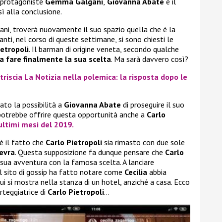
o protagoniste
Gemma Galgani
,
Giovanna Abate
e il
sì alla conclusione.
ni, troverà nuovamente il suo spazio quella che è la
 tanti, nel corso di queste settimane, si sono chiesti le
ietropoli
. Il barman di origine veneta, secondo qualche
a fare finalmente la sua scelta
. Ma sarà davvero così?
triscia La Notizia nella polemica: la risposta dopo le
to la possibilità a
Giovanna Abate
di proseguire il suo
 potrebbe offrire questa opportunità anche a
Carlo
ultimi mesi del 2019.
 è il fatto che
Carlo Pietropoli
sia rimasto con due sole
evra
. Questa supposizione fa dunque pensare che
Carlo
sua avventura con la famosa scelta. A lanciare
 Il sito di gossip ha fatto notare come
Cecilia
abbia
ui si mostra nella stanza di un hotel, anziché a casa. Ecco
rteggiatrice di
Carlo Pietropoli
…