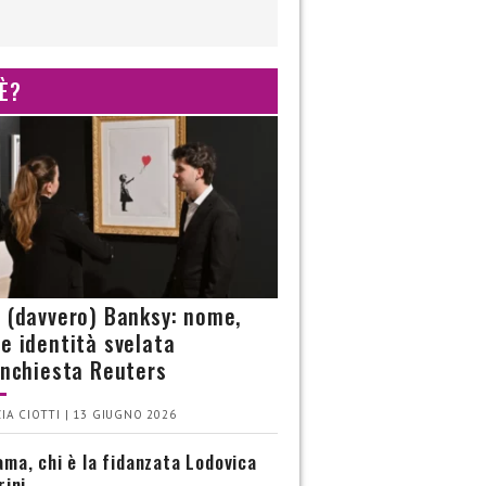
 È?
è (davvero) Banksy: nome,
 e identità svelata
’inchiesta Reuters
IA CIOTTI | 13 GIUGNO 2026
ma, chi è la fidanzata Lodovica
rini