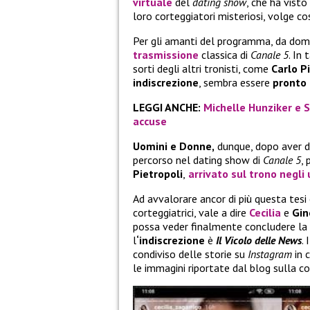
virtuale
del
dating show
, che ha vist
loro corteggiatori misteriosi, volge co
Per gli amanti del programma, da doma
trasmissione
classica di
Canale 5
. In
sorti degli altri tronisti, come
Carlo P
indiscrezione
, sembra essere
pronto 
LEGGI ANCHE:
Michelle Hunziker e S
accuse
Uomini e Donne,
dunque, dopo aver da
percorso nel dating show di
Canale 5
,
Pietropoli
,
arrivato sul trono negli 
Ad avvalorare ancor di più questa tesi
corteggiatrici, vale a dire
Cecilia
e
Gin
possa veder finalmente concludere la 
l
‘indiscrezione
è
Il Vicolo delle News
.
condiviso delle storie su
Instagram
in c
le immagini riportate dal blog sulla co