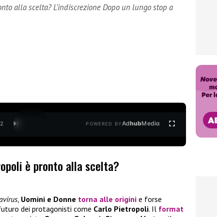
onto alla scelta? L’indiscrezione Dopo un lungo stop a
Ad
hub
Media
/
2
POWERED BY
opoli è pronto alla scelta?
avirus
,
Uomini e Donne
torna alle origini
e forse
futuro dei protagonisti come
Carlo Pietropoli
. Il
format