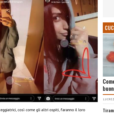
CUC
Come
buon
LUCREZ
Tiram
ggiatrici, così come gli altri ospiti, faranno il loro