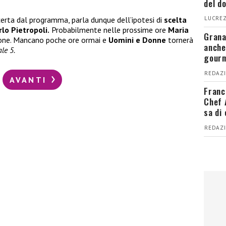
del d
LUCREZ
certa dal programma, parla dunque dell’ipotesi di
scelta
rlo Pietropoli.
Probabilmente nelle prossime ore
Maria
Grana
zione. Mancano poche ore ormai e
Uomini e Donne
tornerà
anche
le 5.
gour
REDAZI
AVANTI
Franc
Chef 
sa di
REDAZI