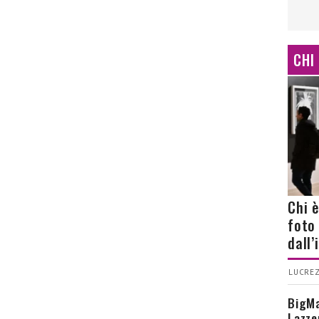
CHI
Chi 
foto
dall
LUCREZ
BigMa
Lazze