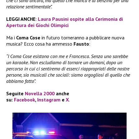
che ci sono ancora, ma quello che manca è la benzina per una
relazione sentimentale”.
LEGGI ANCHE
:
Laura Pausini ospite alla Cerimonia di
Apertura dei Giochi Olimpici
Ma i
Coma Cose
in futuro torneranno a pubblicare nuova
musica? Ecco cosa ha ammesso
Fausto
:
“I Coma Cose esistono con me e Francesca. Senza uno sarebbe
un karaoke. Non escludiamo di tornare un domani, dopo un
percorso in cui ci sentiremo di esserci riappropriati delle nostre
persone, sia musicali che sociali: siamo orgogliosi di quello che
abbiamo fatto”.
Seguite
Novella 2000
anche
su:
Facebook
,
Instagram
e
X
.