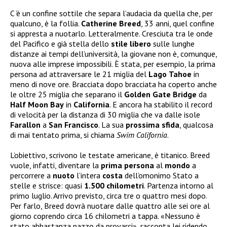
C ’è un confine sottile che separa l’audacia da quella che, per
qualcuno, è la follia.
Catherine Breed
, 33 anni, quel confine
si appresta a nuotarlo. Letteralmente. Cresciuta tra le onde
del Pacifico e già stella dello
stile
libero
sulle lunghe
distanze ai tempi dell’università, la giovane non è, comunque,
nuova alle imprese impossibili. È stata, per esempio, la prima
persona ad attraversare le 21 miglia del
Lago
Tahoe
in
meno di nove ore. Bracciata dopo bracciata ha coperto anche
le oltre 25 miglia che separano il
Golden Gate
Bridge
da
Half Moon Bay
in
California
. E ancora ha stabilito il record
di velocità per la distanza di 30 miglia che va dalle isole
Farallon
a
San
Francisco
. La sua
prossima
sfida
, qualcosa
di mai tentato prima, si chiama
Swim California
.
L’obiettivo, scrivono le testate americane, è titanico. Breed
vuole, infatti, diventare la
prima
persona
al
mondo
a
percorrere a
nuoto
l’intera
costa
dell’omonimo Stato a
stelle e strisce: quasi
1.500
chilometri
. Partenza intorno al
primo luglio. Arrivo previsto, circa tre o quattro mesi dopo.
Per farlo, Breed dovrà nuotare dalle quattro alle sei ore al
giorno coprendo circa 16 chilometri a tappa. «Nessuno è
stato abbastanza pazzo da provarci», racconta lei ridendo,