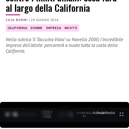
al largo della California
LUCA BURINI
|
29 GIUGNO 2026
CALIFORNIA
DONNE
IMPRESA
NUOTO
Nella rubrica ‘Il Taccuino Viola’ su Novella 2000, l’incredibile
impresa dell’atleta: percorrerà a nuoto tutta la costa della
California.
0:30 /
Ad
hub
Media
POWERED
1
/
2
3:35
BY