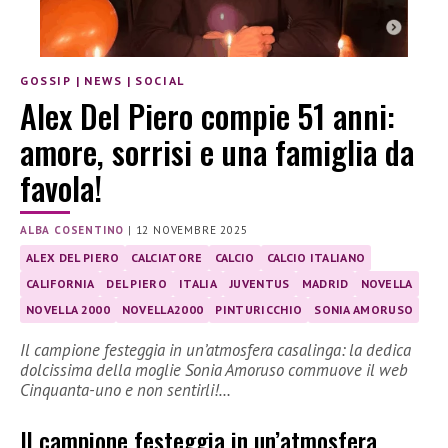
GOSSIP
|
NEWS
|
SOCIAL
Alex Del Piero compie 51 anni:
amore, sorrisi e una famiglia da
favola!
ALBA COSENTINO
|
12 NOVEMBRE 2025
ALEX DEL PIERO
CALCIATORE
CALCIO
CALCIO ITALIANO
CALIFORNIA
DEL PIERO
ITALIA
JUVENTUS
MADRID
NOVELLA
NOVELLA 2000
NOVELLA2000
PINTURICCHIO
SONIA AMORUSO
Il campione festeggia in un’atmosfera casalinga: la dedica
dolcissima della moglie Sonia Amoruso commuove il web
Cinquanta-uno e non sentirli!…
Il campione festeggia in un’atmosfera