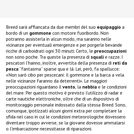
Breed sarà affiancata da due membri del suo
equipaggio
a
bordo di un
gommone
con motore fuoribordo. Non
potranno assisterla in alcun modo, ma saranno nelle
vicinanze per eventuali emergenze e per porgerle bevande
ricche di carboidrati ogni 30 minuti. Certo, le
preoccupazioni
non sono poche. Tra queste la presenza di
squali
e razze. I
pescatori l’hanno, inoltre, avvertita della presenza di
reti da
pesca
“fantasma” sparse qua e là. Lei, però, fa spallucce:
«Non sarò cibo per pescecani: il gommone e la barca a vela
nelle vicinanze faranno da deterrenti». Le maggiori
preoccupazioni riguardano il
vento
, la
nebbia
e le condizioni
del mare. Per questo motivo è previsto l’utilizzo di radar e
carte nautiche elettroniche, oltre che di un dispositivo di
monitoraggio personale indossato dalla stessa Breed. Sono,
comunque, ipotizzati alcuni giorni extra per completare la
sfida nel caso in cui le condizioni meteorologiche dovessero
diventare troppo avverse, se la giovane dovesse ammalarsi
o l’imbarcazione necessitasse di riparazioni.