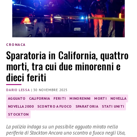
CRONACA
Sparatoria in California, quattro
morti, tra cui due minorenni e
dieci feriti
DARIO LESSA
|
30 NOVEMBRE 2025
AGGUATO
CALIFORNIA
FERITI
MINORENNI
MORTI
NOVELLA
NOVELLA 2000
SCONTRO A FUOCO
SPARATORIA
STATI UNITI
STOCKTON
La polizia indaga su un possibile agguato mirato nella
periferia di Stockton Ancora uno scontro a fuoco negli Usa,