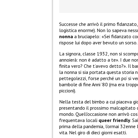
Successe che arrivò il primo fidanzato
logistica enorme). Non lo sapeva nessu
nonna
a bruciapelo: «Sei fidanzato c
rispose lui dopo aver bevuto un sorso.
La signora, classe 1932, non si scom
annoierà: non è adatto a te». I due no
finita vero? Che t’avevo detto?». Il 
la nonna si sia portata questa storia
pettegolezzi, forse perché un po’ si ve
bambole di fine Anni ’80 (ma era tropp
piccioni).
Nella testa del bimbo a cui piaceva gio
presentando il prossimo malcapitato 
mondo. Quell’occasione non arrivò così 
frequentava locali
queer
friendly
. S
prima della pandemia, l’ormai 32enne 
vita. Nel giro di dieci giorni esatti.