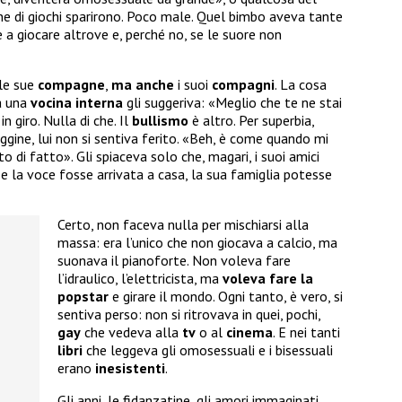
e di giochi sparirono. Poco male. Quel bimbo aveva tante
e a giocare altrove e, perché no, se le suore non
le sue
compagne
,
ma anche
i suoi
compagni
. La cosa
a una
vocina
interna
gli suggeriva: «Meglio che te ne stai
n giro. Nulla di che. Il
bullismo
è altro. Per superbia,
gine, lui non si sentiva ferito. «Beh, è come quando mi
to di fatto». Gli spiaceva solo che, magari, i suoi amici
se la voce fosse arrivata a casa, la sua famiglia potesse
Certo, non faceva nulla per mischiarsi alla
massa: era l’unico che non giocava a calcio, ma
suonava il pianoforte. Non voleva fare
l’idraulico, l’elettricista, ma
voleva fare la
popstar
e girare il mondo. Ogni tanto, è vero, si
sentiva perso: non si ritrovava in quei, pochi,
gay
che vedeva alla
tv
o al
cinema
. E nei tanti
libri
che leggeva gli omosessuali e i bisessuali
erano
inesistenti
.
Gli anni, le fidanzatine, gli amori immaginati