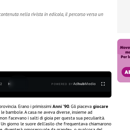
 contenuta nella rivista in edicola, il percorso verso un
Ad
hub
Media
/
2
POWERED BY
provincia. Erano i primissimi
Anni ’90
. Gli piaceva
giocare
le bambole. A casa ne aveva diverse, insieme ad
non facevano i salti di gioia per questa sua peculiarità.
. Un giorno le suore dell’asilo che frequentava chiamarono
ie, diventerà omosessuale da grande», o qualcosa del