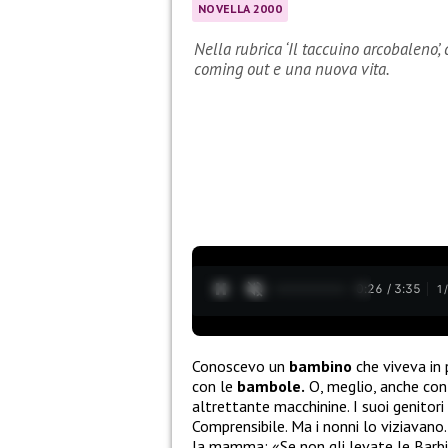
NOVELLA 2000
Nella rubrica ‘Il taccuino arcobaleno’,
coming out e una nuova vita.
0:27 / 3:35
1
Conoscevo un
bambino
che viveva in 
con le
bambole.
O, meglio, anche con 
altrettante macchinine. I suoi genitori 
Comprensibile. Ma i nonni lo viziavano
la mamma: «Se non gli levate le Barb