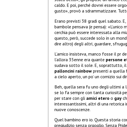
caldo. E poi, perché dovrei essere org
gusto», provò a sdrammatizzare. Tutt
Erano previsti 38 gradi quel sabato. E
bambole pensava (e pensa): «L’unico m
cerchia può essere interessata alla mi
questo, però, succede solo in un mondo 
dire altro) degli altri, guardare, sfrugu
L’amico insisteva, manco fosse il pr de
l’allora 35enne era quante
persone
e
sudava sotto il sole. E, soprattutto, i
palloncini
rainbow
presenti a quella 
a cielo aperto, un po’ un comizio sui d
Beh, quella sera fu uno degli ultimi a
se lo fa sempre con tanta curiosità p
per stare con gli
amici
etero
o
gay
ch
interessantissimi, altri di una retorica
nuove conoscenze.
Quel bambino ero io. Questa storia com
pregiudizio senza orgoglio. Senza Pride