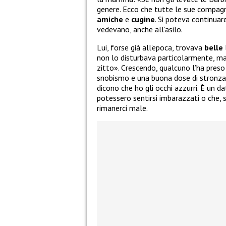
genere. Ecco che tutte le sue compagn
amiche
e
cugine
. Si poteva continuar
vedevano, anche all’asilo.
Lui, forse già all’epoca, trovava
belle
non lo disturbava particolarmente, m
zitto». Crescendo, qualcuno l’ha preso i
snobismo e una buona dose di stronzag
dicono che ho gli occhi azzurri. È un da
potessero sentirsi imbarazzati o che, 
rimanerci male.