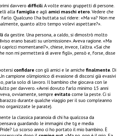
 primi davvero
difficili
. A volte erano gruppetti di persone.
elli alla
famiglia
e agli
amici maschi etero
. Vedere che
farlo. Qualcuno l’ha buttata sul ridere: «Ma va? Non me
Finalmente, quanto altro tempo volevi aspettare?».
li
da gestire. Una persona, a caldo, si dimostrò molto
diviso erano basati su un’omissione». Aveva ragione. «Ma
i capricci momentanei?», chiese, invece, l’altra. «Sai che
che non mi permetterà di avere figli», pensò e, forse, disse
 potersi
confidare
con gli amici e le amiche
finalmente
. Di
Un campione olimpionico di evasione di discorsi già evasivi
aso, parla solo di lavoro. Il bambino che giocava con le
ulto per davvero. «Avrei dovuto farlo minimo 15 anni
aveva, ovviamente, sempre
evitato
come la peste. Ci si
imbarazzo durante qualche viaggio per il suo compleanno
no organizzate le parate).
ente la classica paranoia di chi ha qualcosa da
pensava guardando le immagini che tg e media
 Pride? Lo scorso anno ci ho portato il mio bambino. È
erosessuale dopo il
coming out
. «Ma no, non è il mio. Fa