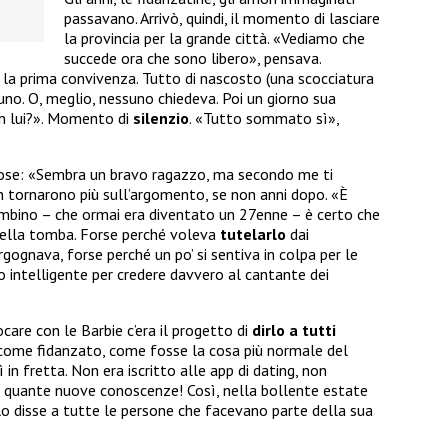
passavano. Arrivò, quindi, il momento di lasciare
la provincia per la grande città. «Vediamo che
succede ora che sono libero», pensava.
, la prima convivenza. Tutto di nascosto (una scocciatura
no. O, meglio, nessuno chiedeva. Poi un giorno sua
on lui?». Momento di
silenzio
. «Tutto sommato sì»,
pose: «Sembra un bravo ragazzo, ma secondo me ti
n tornarono più sull’argomento, se non anni dopo. «È
bambino – che ormai era diventato un 27enne – è certo che
 nella tomba. Forse perché voleva
tutelarlo
dai
rgognava, forse perché un po’ si sentiva in colpa per le
o intelligente per credere davvero al cantante dei
care con le Barbie c’era il progetto di
dirlo a tutti
come fidanzato, come fosse la cosa più normale del
in fretta. Non era iscritto alle app di dating, non
ai quante nuove conoscenze! Così, nella bollente estate
lo disse a tutte le persone che facevano parte della sua