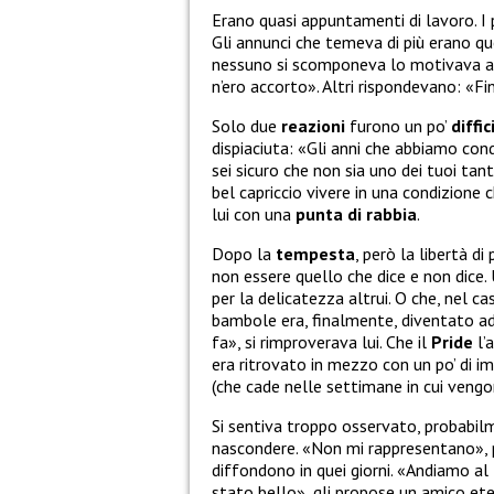
Erano quasi appuntamenti di lavoro. I
Gli annunci che temeva di più erano qu
nessuno si scomponeva lo motivava a 
n’ero accorto». Altri rispondevano: «
Solo due
reazioni
furono un po’
diffici
dispiaciuta: «Gli anni che abbiamo con
sei sicuro che non sia uno dei tuoi tant
bel capriccio vivere in una condizione 
lui con una
punta di rabbia
.
Dopo la
tempesta
, però la libertà di
non essere quello che dice e non dice. 
per la delicatezza altrui. O che, nel c
bambole era, finalmente, diventato ad
fa», si rimproverava lui. Che il
Pride
l’
era ritrovato in mezzo con un po’ di 
(che cade nelle settimane in cui vengo
Si sentiva troppo osservato, probabilm
nascondere. «Non mi rappresentano», 
diffondono in quei giorni. «Andiamo al
stato bello», gli propose un amico et