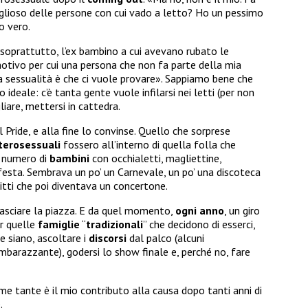
oglioso delle persone con cui vado a letto? Ho un pessimo
o vero.
, soprattutto, l’ex bambino a cui avevano rubato le
otivo per cui una persona che non fa parte della mia
a sessualità è che ci vuole provare». Sappiamo bene che
ideale: c’è tanta gente vuole infilarsi nei letti (per non
gliare, mettersi in cattedra.
l Pride, e alla fine lo convinse. Quello che sorprese
terosessuali
fossero all’interno di quella folla che
l numero di
bambini
con occhialetti, magliettine,
festa. Sembrava un po’ un Carnevale, un po’ una discoteca
iritti che poi diventava un concertone.
 lasciare la piazza. E da quel momento,
ogni anno
, un giro
er quelle
famiglie
“
tradizionali
” che decidono di esserci,
e siano, ascoltare i
discorsi
dal palco (alcuni
 imbarazzante), godersi lo show finale e, perché no, fare
e tante è il mio contributo alla causa dopo tanti anni di
.