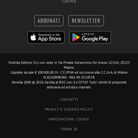
Cucina
ABBONATI
NEWSLETTER
Visibilia Editrice S.r.l.
con sede in Via Privata Giovannino De Grassi 12/12A, 20123
Milano.
Capitale sociale € 100.000,00 I.V. - C.F./P.IVA ed iscrizione alla C.C.I.A.A. di Milano
N.10269990965 - REA MI-2519578.
Novella 2000 © 2026. Iscritta al ROC con il n.37767. Tutti i diritti di proprietà
letteraria ed artistica riservati.
CONTATTI
PRIVACY E COOKIES POLICY
IMPOSTAZIONI COOKIE
TORNA SU