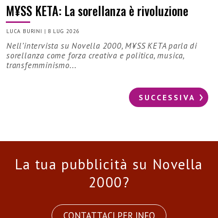
M¥SS KETA: La sorellanza è rivoluzione
LUCA BURINI
|
8 LUG 2026
Nell’intervista su Novella 2000, M¥SS KETA parla di
sorellanza come forza creativa e politica, musica,
transfemminismo...
SUCCESSIVA
La tua pubblicità su Novella
2000?
CONTATTACI PER INFO