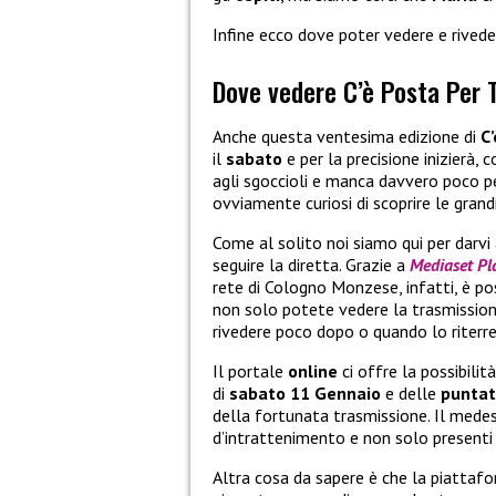
Infine ecco dove poter vedere e rived
Dove vedere C’è Posta Per 
Anche questa ventesima edizione di
C
il
sabato
e per la precisione inizierà,
agli sgoccioli e manca davvero poco pe
ovviamente curiosi di scoprire le grand
Come al solito noi siamo qui per darvi a
seguire la diretta. Grazie a
Mediaset Pl
rete di Cologno Monzese, infatti, è poss
non solo potete vedere la trasmissio
rivedere poco dopo o quando lo riterr
Il portale
online
ci offre la possibil
di
sabato
11 Gennaio
e delle
punta
della fortunata trasmissione. Il medes
d’intrattenimento e non solo presenti 
Altra cosa da sapere è che la piattaf