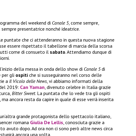
 programma del weekend di
Canale 5
, come sempre,
a sempre presentatrice nonché ideatrice.
le puntate che ci attenderanno in questa nuova stagione
se essere rispettato il tabellone di marcia della scorsa
tutti come di consueto il
sabato
. Attendiamo dunque di
iorni.
l’inizio della messa in onda dello show di
Canale 5
di
 per gli
ospiti
che si susseguiranno nel corso delle
zie a
Il Vicolo delle News
, vi abbiamo informati della
 del 2019:
Can Yaman
, divenuto celebre in Italia grazie
 turca,
Bitter Sweet
. La puntata che lo vede tra gli ospiti
, ma ancora resta da capire in quale di esse verrà inserita
di un’altra grande protagonista dello spettacolo italiano,
fluencer romana
Giulia De Lellis
, conosciuta grazie a
ito avuto dopo. Ad ora non ci sono però altre news circa
 stupirà ancora una volta.