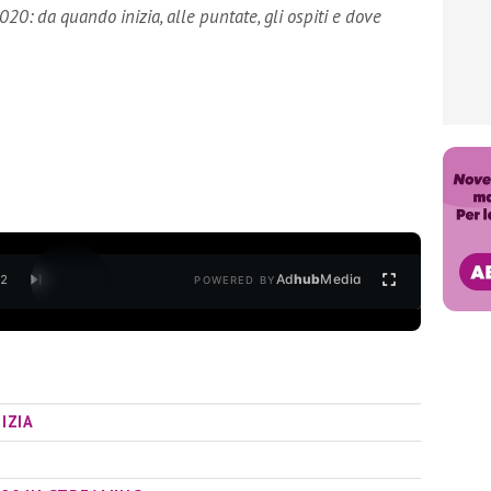
2020: da quando inizia, alle puntate, gli ospiti e dove
Ad
hub
Media
/
2
POWERED BY
IZIA