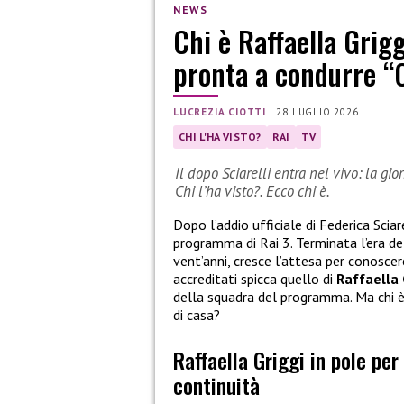
NEWS
Chi è Raffaella Grigg
pronta a condurre “C
LUCREZIA CIOTTI
|
28 LUGLIO 2026
CHI L'HA VISTO?
RAI
TV
Il dopo Sciarelli entra nel vivo: la gio
Chi l’ha visto?. Ecco chi è.
Dopo l’addio ufficiale di Federica Sciar
programma di Rai 3. Terminata l’era del
vent’anni, cresce l’attesa per conoscere
accreditati spicca quello di
Raffaella 
della squadra del programma. Ma chi è
di casa?
Raffaella Griggi in pole per 
continuità