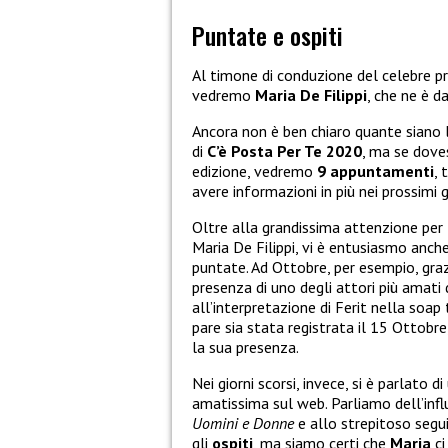
Puntate e ospiti
Al timone di conduzione del celebre
vedremo
Maria De Filippi
, che ne è d
Ancora non è ben chiaro quante siano 
di
C’è Posta Per Te
2020
, ma se doves
edizione, vedremo
9 appuntamenti
, 
avere informazioni in più nei prossimi g
Oltre alla grandissima attenzione per 
Maria De Filippi, vi è entusiasmo anche
puntate. Ad Ottobre, per esempio, gra
presenza di uno degli attori più amati
all’interpretazione di Ferit nella soap
pare sia stata registrata il 15 Ottobre
la sua presenza.
Nei giorni scorsi, invece, si è parlato 
amatissima sul web. Parliamo dell’in
Uomini e Donne
e allo strepitoso segu
gli
ospiti
, ma siamo certi che
Maria
ci