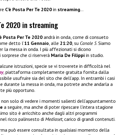
ere
C’è Posta Per Te 2020
in
streaming
…
Te 2020 in streaming
’è Posta Per Te
2020
andrà in onda, come di consueto
 come detto
l’
11 Gennaio
, alle
21:20
, su
Canale 5
. Siamo
r la messa in onda. I più affezionati si dicono
i sorprese che ci riserverà
Maria De Filippi
in studio.
lcune istruzioni, specie se vi troverete in difficoltà nel
ay
, piattaforma completamente gratuita fornita dalla
ibile usufruire sia del sito che dell’app. In entrambi i casi
ne durante la messa in onda, ma potrete anche andarla a
ete più opportuno.
ità non solo di vedere i momenti salienti dell’appuntamento
te
a seguire, ma anche di poter ripescare l’intera stagione
imo sito è arricchito anche dagli altri programmi
nel ricco palinsesto di
Mediaset,
carico di grandi contenuti.
orma può essere consultata in qualsiasi momento della