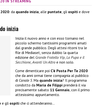
020 IN STREAMING
e 2020
: da
quando inizia
, alle
puntate
, gli
ospiti
e dove
do inizia
Inizia il nuovo anno e con esso tornano nel
piccolo schermo tantissimi programmi amati
dal grande pubblico. Degli attesi ritorni tra le
file di Mediaset, senza dubbio la quarta
edizione del
Grande Fratello Vip
,
La Pupa e il
Secchione
,
Avanti Un Altro
e non solo.
Come dimenticare poi
C’è Posta Per Te 2020
che da anni ormai tiene compagnia al pubblico
di
Canale 5
. Ma
quando inizia
? Il programma
condotto da
Maria de Filippi
prenderà il via
precisamente sabato
11 Gennaio
, con il primo
attesissimo appuntamento.
e
e gli
ospiti
che ci attenderanno…