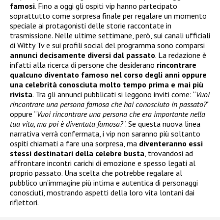
famosi
. Fino a oggi gli ospiti vip hanno partecipato
soprattutto come sorpresa finale per regalare un momento
speciale ai protagonisti delle storie raccontate in
trasmissione. Nelle ultime settimane, però, sui canali ufficiali
di Witty Tv e sui profili social del programma sono comparsi
annunci decisamente diversi dal passato
. La redazione è
infatti alla ricerca di persone che desiderano
rincontrare
qualcuno diventato famoso nel corso degli anni oppure
una celebrità conosciuta molto tempo prima e mai più
rivista
. Tra gli annunci pubblicati si leggono inviti come: “
Vuoi
rincontrare una persona famosa che hai conosciuto in passato?
”
oppure “
Vuoi rincontrare una persona che era importante nella
tua vita, ma poi è diventata famosa?
“. Se questa nuova linea
narrativa verrà confermata, i vip non saranno più soltanto
ospiti chiamati a fare una sorpresa, ma
diventeranno essi
stessi destinatari della celebre busta
, trovandosi ad
affrontare incontri carichi di emozione e spesso legati al
proprio passato. Una scelta che potrebbe regalare al
pubblico un’immagine più intima e autentica di personaggi
conosciuti, mostrando aspetti della loro vita lontani dai
riflettori.