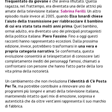
frequentato da giovane
e che aveva rifiutato. Quella
ragazza, nel frattempo, era diventata una delle attrici più
amate della televisione italiana:
Sabrina Ferilli
. Un altro
episodio risale invece al 2005, quando
Elsa Isnardi chiese
l’aiuto della trasmissione per riabbracciare il bambino
di cui era stata tata molti anni prima
. Quel bambino,
ormai adulto, era diventato uno dei principali protagonisti
della politica italiana:
Piero Fassino
. Fino a oggi questi
racconti hanno rappresentato eccezioni. Dalla prossima
edizione, invece, potrebbero trasformarsi in
una vera e
propria categoria narrativa
. Se confermata, questa
evoluzione consentirà ai telespettatori di conoscere lati
completamente inediti dei personaggi famosi, chiamati a
confrontarsi con persone che hanno fatto parte della loro
vita prima della notorietà.
Un cambiamento che non rivoluziona
l’identità di C’è Posta
Per Te
, ma potrebbe contribuire a rinnovare uno dei
programmi più longevi e amati della televisione italiana,
mantenendo intatto quel mix di emozione, sorpresa e
autenticità che da oltre vent’anni rappresenta il suo marchio
di fabbrica.