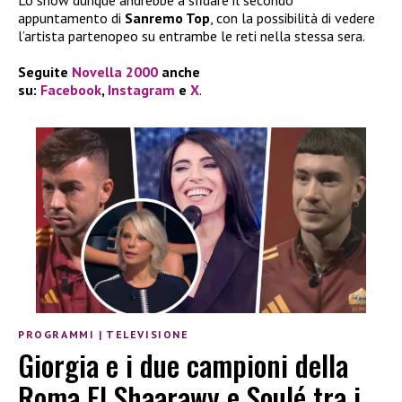
appuntamento di
Sanremo Top
, con la possibilità di vedere
l’artista partenopeo su entrambe le reti nella stessa sera.
Seguite
Novella 2000
anche
su:
Facebook
,
Instagram
e
X
.
PROGRAMMI
|
TELEVISIONE
Giorgia e i due campioni della
Roma El Shaarawy e Soulé tra i