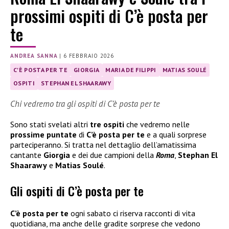
prossimi ospiti di C’è posta per
te
ANDREA SANNA
|
6 FEBBRAIO 2026
C'È POSTA PER TE
GIORGIA
MARIA DE FILIPPI
MATIAS SOULÉ
OSPITI
STEPHAN EL SHAARAWY
Chi vedremo tra gli ospiti di C’è posta per te
Sono stati svelati altri
tre ospiti
che vedremo nelle
prossime puntate
di
C’è posta per te
e a quali sorprese
parteciperanno. Si tratta nel dettaglio dell’amatissima
cantante
Giorgia
e dei due campioni della
Roma
,
Stephan El
Shaarawy
e
Matias Soulé
.
Gli ospiti di C’è posta per te
C’è posta per te
ogni sabato ci riserva racconti di vita
quotidiana, ma anche delle gradite sorprese che vedono