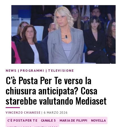
NEWS
|
PROGRAMMI
|
TELEVISIONE
C’è Posta Per Te verso la
chiusura anticipata? Cosa
starebbe valutando Mediaset
VINCENZO CHIANESE
|
6 MARZO 2026
C'È POSTA PER TE
CANALE 5
MARIA DE FILIPPI
NOVELLA