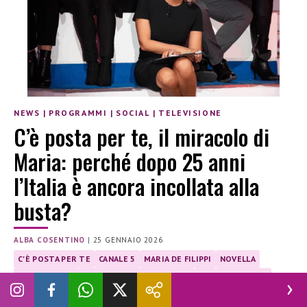
NEWS
|
PROGRAMMI
|
SOCIAL
|
TELEVISIONE
C’è posta per te, il miracolo di
Maria: perché dopo 25 anni
l’Italia è ancora incollata alla
busta?
ALBA COSENTINO
|
25 GENNAIO 2026
C'È POSTA PER TE
CANALE 5
MARIA DE FILIPPI
NOVELLA
NOVELLA2000
PROGRAMMI TV MEDIASET
SABATO SERA TV
SHARE E ASCOLTI