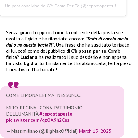
Un post condiviso da C'è Posta Per Te (@cepostaperteufficiale)
Senza girarci troppo in torno la mittente della posta si è
rivolta a Egidio e ha rilanciato ancora:
“
Testa di cavolo me lo
dai o no questo bacio?!“
. Una frase che ha suscitato le risate
di lui, così come del pubblico di
C’è posta per te
. Com’è
finita?
Luciana
ha realizzato il suo desiderio e non appena
ha visto
Egidio
, lui timidamente l’ha abbracciata, lei ha preso
l’iniziativa e l’ha baciato!
COME LIMONA LEI MAI NESSUNO…
MITO. REGINA. ICONA. PATRIMONIO
DELL'UMANITÀ.
#cepostaperte
pic.twitter.com/qzOA9h2Ces
— Massimiliano (@BigMaxOfficial)
March 15, 2025