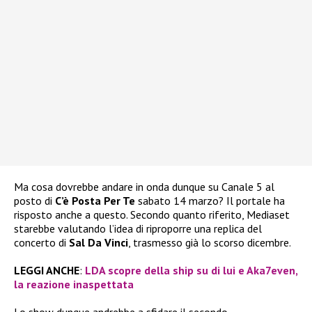
Ma cosa dovrebbe andare in onda dunque su Canale 5 al
posto di
C’è Posta Per Te
sabato 14 marzo? Il portale ha
risposto anche a questo. Secondo quanto riferito, Mediaset
starebbe valutando l’idea di riproporre una replica del
concerto di
Sal Da Vinci
, trasmesso già lo scorso dicembre.
LEGGI ANCHE
:
LDA scopre della ship su di lui e Aka7even,
la reazione inaspettata
Lo show dunque andrebbe a sfidare il secondo