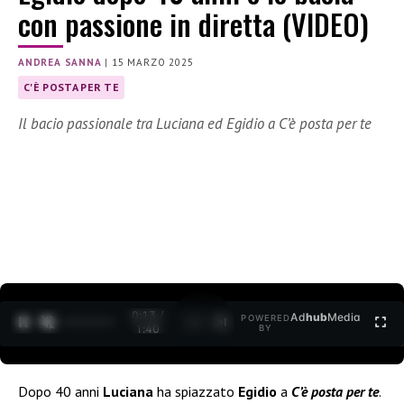
con passione in diretta (VIDEO)
ANDREA SANNA
|
15 MARZO 2025
C'È POSTA PER TE
Il bacio passionale tra Luciana ed Egidio a C’è posta per te
0:15 /
Ad
hub
Media
POWERED
1
/
2
1:40
BY
Dopo 40 anni
Luciana
ha spiazzato
Egidio
a
C’è posta per te
.