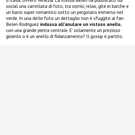
d’Italia, ovvero Venezia. La stessa Belen ha pubblicato sui
social una carrellata di foto, tra sorrisi, relax, gite in barche e
un bacio super romantico sotto un pergolato immerso nel
verde. In una delle foto un dettaglio non è sfuggito ai fan:
Belen Rodriguez
indossa all’anulare un vistoso anello
,
con una grande pietra centrale. E’ solamente un prezioso
gioiello o è un anello di fidanzamento? Il gossip è partito.