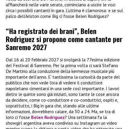
affiancherà nelle varie serate, cominciano a uscire le voci
circa i possibili cantanti in gara. L’ultima è clamorosa: e se sul
palco dell’Ariston come Big ci fosse Belen Rodriguez?
“Ha registrato dei brani”, Belen
Rodriguez si propone come cantante per
Sanremo 2027
Dal 16 al 20 febbraio 2027 si svolgerà la 77esima edizione
del Festival di Sanremo. Per la prima volta ci sarà Stefano
De Martino alla conduzione della kermesse musicale più
importante dell’anno. E’ tantissima la curiosità da parte del
pubblico che non vede l’ora di vedere il conduttore
napoletano cimentarsi in una sede così importante. I lavori
dietro le quinte sono già iniziati, sono tante le cose ancora
da decidere, come co-conduttore e co-conduttrici, ospiti e,
soprattutto, i Big in gara che, stando alle ultime
informazioni, dovrebbero calare, da 30 a 24. Ma, se tra di
loro ci fosse
Belen Rodriguez
? Una settimana fa la
showgirl argentina aveva condiviso su Instagram un video
mentre suona la chitarra e canta, video che ha ottenuto una