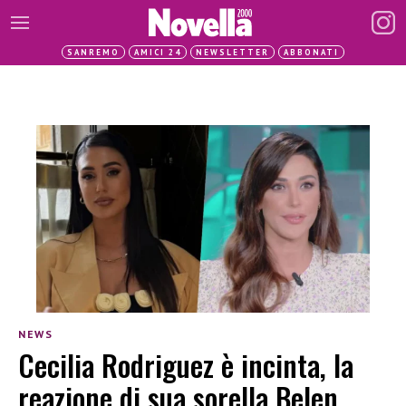
SANREMO
AMICI 24
NEWSLETTER
ABBONATI
NEWS
Cecilia Rodriguez è incinta, la
reazione di sua sorella Belen