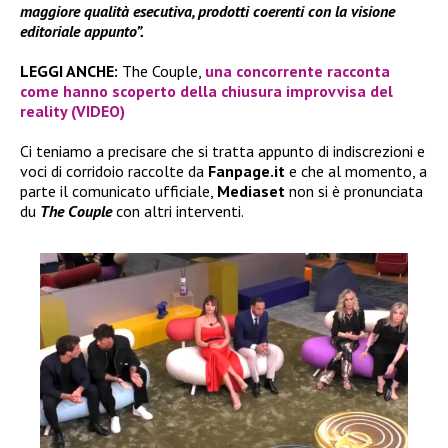
maggiore qualità esecutiva, prodotti coerenti con la visione
editoriale appunto”.
LEGGI ANCHE:
The Couple,
una concorrente racconta
come hanno scoperto della chiusura improvvisa del
reality (VIDEO)
Ci teniamo a precisare che si tratta appunto di indiscrezioni e
voci di corridoio raccolte da
Fanpage.it
e che al momento, a
parte il comunicato ufficiale,
Mediaset
non si è pronunciata
du
The Couple
con altri interventi.