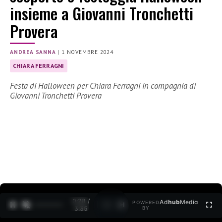
insieme a Giovanni Tronchetti
Provera
ANDREA SANNA
|
1 NOVEMBRE 2024
CHIARA FERRAGNI
Festa di Halloween per Chiara Ferragni in compagnia di
Giovanni Tronchetti Provera
0:29 /
Ad
hub
Media
POWERED
1
/
2
3:35
BY