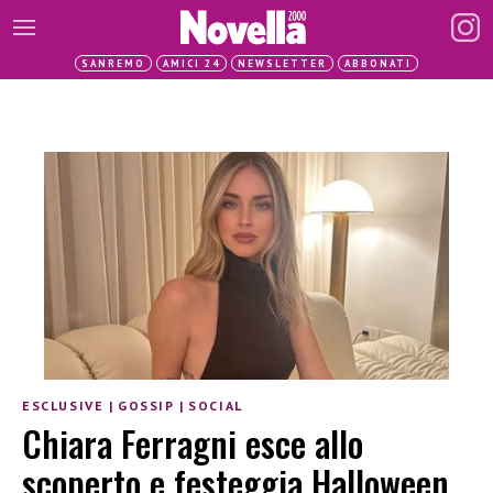
SANREMO
AMICI 24
NEWSLETTER
ABBONATI
ESCLUSIVE
|
GOSSIP
|
SOCIAL
Chiara Ferragni esce allo
scoperto e festeggia Halloween