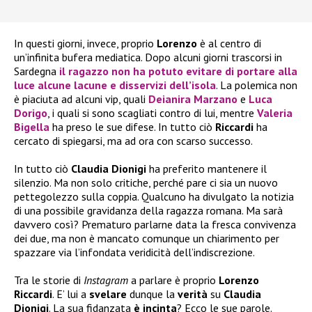
In questi giorni, invece, proprio
Lorenzo
è al centro di
un’infinita bufera mediatica. Dopo alcuni giorni trascorsi in
Sardegna
il ragazzo non ha potuto evitare di portare alla
luce alcune lacune e disservizi dell’isola
. La polemica non
è piaciuta ad alcuni vip, quali
Deianira Marzano
e
Luca
Dorigo
, i quali si sono scagliati contro di lui, mentre
Valeria
Bigella
ha preso le sue difese. In tutto ciò
Riccardi
ha
cercato di spiegarsi, ma ad ora con scarso successo.
In tutto ciò
Claudia Dionigi
ha preferito mantenere il
silenzio. Ma non solo critiche, perché pare ci sia un nuovo
pettegolezzo sulla coppia. Qualcuno ha divulgato la notizia
di una possibile gravidanza della ragazza romana. Ma sarà
davvero così? Prematuro parlarne data la fresca convivenza
dei due, ma non è mancato comunque un chiarimento per
spazzare via l’infondata veridicità dell’indiscrezione.
Tra le storie di
Instagram
a parlare è proprio
Lorenzo
Riccardi
. E’ lui a
svelare
dunque la
verità
su
Claudia
Dionigi
. La sua fidanzata
è incinta
? Ecco le sue parole.