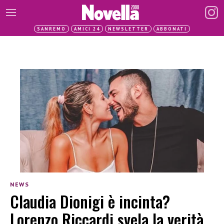
SANREMO
AMICI 24
NEWSLETTER
ABBONATI
NEWS
Claudia Dionigi è incinta?
Lorenzo Riccardi svela la verità