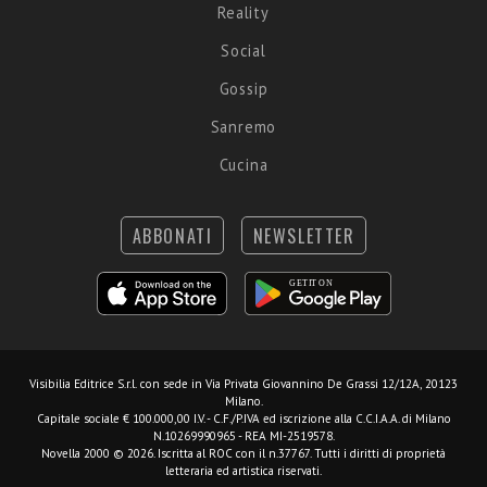
Reality
Social
Gossip
Sanremo
Cucina
ABBONATI
NEWSLETTER
Visibilia Editrice S.r.l.
con sede in Via Privata Giovannino De Grassi 12/12A, 20123
Milano.
Capitale sociale € 100.000,00 I.V. - C.F./P.IVA ed iscrizione alla C.C.I.A.A. di Milano
N.10269990965 - REA MI-2519578.
Novella 2000 © 2026. Iscritta al ROC con il n.37767. Tutti i diritti di proprietà
letteraria ed artistica riservati.