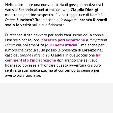
Nelle ultime ore una nuova notizia di gossip rimbalza tra i
vari siti. Secondo alcuni utenti del web
Claudia Dionigi
mostra un pancino sospetto. L’ex corteggiatrice di
Uomini e
Donne
è incinta?
Tra le storie di
Instagram
Lorenzo Riccardi
svela la verità
sulla sua fidanzata.
Di recente si sta davvero parlando tantissimo della coppia.
Non solo per la loro
ipotetica partecipazione
a
Temptation
Island Vip
,
poi smentita (
qui i nomi ufficiali
), ma anche per il
rumors che circola sulla possibile presenza di
Lorenzo
nel
cast del
Grande Fratello 16
.
Claudia
in quell’occasione
ha
commentato l’indiscrezione
dichiarando che se il suo
fidanzato dovesse affrontare questa avventura di sicurò
sentirà la sua mancanza, ma al contempo lo seguirà per
averlo più vicino a sé.