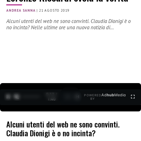
ANDREA SANNA
|
21 AGOSTO 2019
Alcuni utenti del web ne sono convinti. Claudia Dionigi è o
no incinta? Nelle ultime ore una nuova notizia di…
0:12 /
Ad
hub
Media
POWERED
1
/
2
1:40
BY
Alcuni utenti del web ne sono convinti.
Claudia Dionigi è o no incinta?