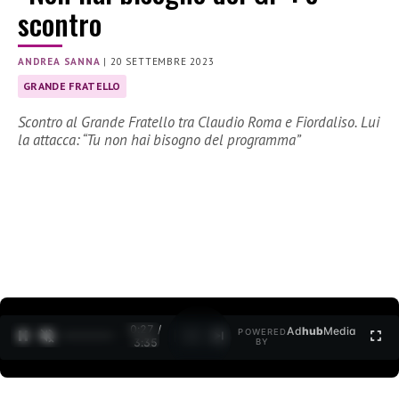
scontro
ANDREA SANNA
|
20 SETTEMBRE 2023
GRANDE FRATELLO
Scontro al Grande Fratello tra Claudio Roma e Fiordaliso. Lui
la attacca: “Tu non hai bisogno del programma”
0:28 /
Ad
hub
Media
POWERED
1
/
2
3:35
BY