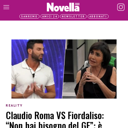
SANREMO
AMICI 24
NEWSLETTER
ABBONATI
REALITY
Claudio Roma VS Fiordaliso:
“Non hai bisogno del GF”: è