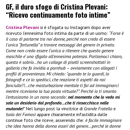
GF, il duro sfogo di Cristina Plevani:
“Ricevo continuamente foto intime”
Cristina Plevani
si è sfogata su Instagram dopo aver
ricevuto l’ennesima foto intima da parte di un uomo:
“Forse è
il caso di parlarne tra noi donne, perché non credo di essere
l’unica “fortunella” a trovare messaggi del genere in privato.
Come non credo essere l’unica a ritenere che questo genere
maschile e’ uno sfigato all’ennesima potenza. Parliamoci chiaro,
questo è sobrio…ho un collage di piselli screenshottati in
galleria che fa invidia a pornhub – ovviamente con allegati i
profili di provenienza. Mi chiedo: “quando te lo guardi, lo
fotografi e ce lo spedisci, che reazione ti aspetti da noi
fanciulle?!…che masturbazione mentale ti fai ad immaginarci
mentre riceviamo la tua posta virtuale?”. Perché io ti smonto
l’entusiasmo in un nano secondo:
nel momento che lo vedo mi
sale un desiderio dal profondo…che ti rinsecchisca nelle
mutande!
”
Nel lungo post la vincitrice di
Grande Fratello
e
Isola dei Famosi
appare chiaramente infastidita dalle
continue foto che riceve, asserendo che:
è facile immaginare
che idea hanno della donna esseri del genere…perché le donne