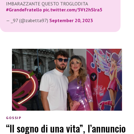
IMBARAZZANTE QUESTO TROGLODITA
#GrandeFratello
pic.twitter.com/5Vt2hSlra5
— _97 (@zabetta97)
September 20, 2023
GOSSIP
“Il sogno di una vita”, l’annuncio