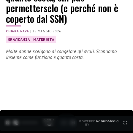
permetterselo (e perché non è
coperto dal SSN)
CHIARA NAVA
|
28 MAGGIO 2026
GRAVIDANZA
MATERNITÀ
Molte donne scelgono di congelare gli ovuli. Scopriamo
insieme come funziona e quanto costa.
0:30 /
Ad
hub
Media
POWERED
1
/
2
1:40
BY