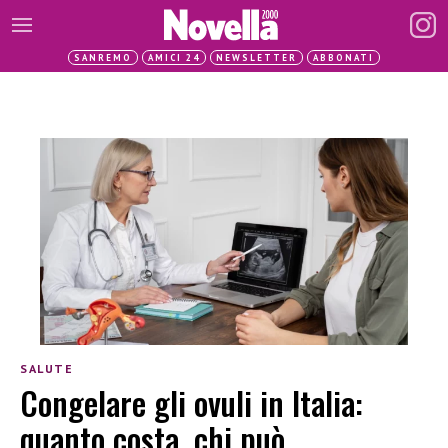
SANREMO
AMICI 24
NEWSLETTER
ABBONATI
SALUTE
Congelare gli ovuli in Italia:
quanto costa, chi può