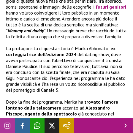
gioia di questa nuova fase che sta per iniziare. Tra abbracci,
sorrisi spontanei e immagini delle ecografie, i
futuri genitori
hanno voluto coinvolgere il loro pubblico in un momento
intimo e carico di emozione. A rendere ancora più dolce il
tutto è la scelta di una dedica semplice ma significativa:
“
Mommy and daddy
”. Un messaggio breve che racchiude tutta
la felicità di una coppia che si prepara a diventare famiglia.
La protagonista di questa storia è Marika Abbonato,
ex
corteggiatrice dell’edizione 2024
del dating show, dove
aveva partecipato con l’obiettivo di conquistare il tronista
Daniele Paudice. Il suo percorso televisivo, tuttavia, non si
era concluso con la scelta finale, che era ricaduta su Gaia
Gigli. Nonostante ciò, l’esperienza nel programma le ha dato
grande visibilità e l’ha resa un volto riconoscibile al pubblico
del pomeriggio di Canale 5.
Dopo la fine del programma, Marika ha
trovato l’amore
lontano dalle telecamere
accanto ad
Alessandro
Piscopo, agente dello spettacolo
già conosciuto nel
mondo televisivo. I due hanno iniziato la loro storia
nell’estate del 2024
e, sin da subito, hanno mostrato una
forte complicità, condividendo sui social momenti della loro