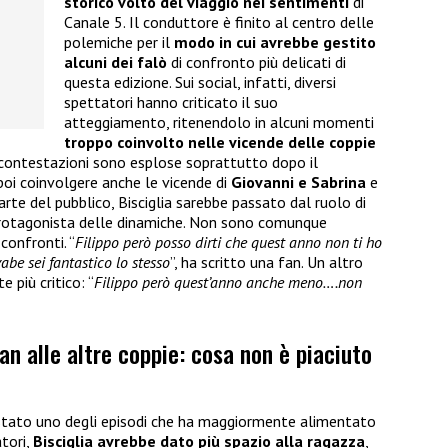
storico volto del viaggio nei sentimenti
di
Canale 5. Il conduttore è finito al centro delle
polemiche per il
modo in cui avrebbe gestito
alcuni dei falò
di confronto più delicati di
questa edizione. Sui social, infatti, diversi
spettatori hanno criticato il suo
atteggiamento, ritenendolo in alcuni momenti
troppo coinvolto nelle vicende delle coppie
 contestazioni sono esplose soprattutto dopo il
 poi coinvolgere anche le vicende di
Giovanni e Sabrina
e
rte del pubblico, Bisciglia sarebbe passato dal ruolo di
protagonista delle dinamiche. Non sono comunque
confronti. “
Filippo però posso dirti che quest anno non ti ho
abe sei fantastico lo stesso
”, ha scritto una fan. Un altro
 più critico: “
Filippo però quest’anno anche meno….non
an alle altre coppie: cosa non è piaciuto
tato uno degli episodi che ha maggiormente alimentato
atori,
Bisciglia avrebbe dato più spazio alla ragazza
,