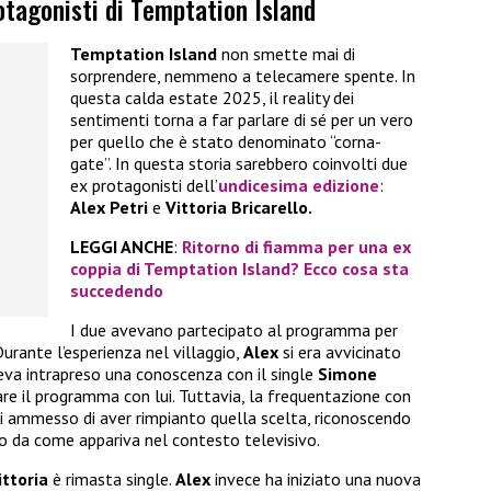
otagonisti di Temptation Island
Temptation Island
non smette mai di
sorprendere, nemmeno a telecamere spente. In
questa calda estate 2025, il reality dei
sentimenti torna a far parlare di sé per un vero
per quello che è stato denominato “corna-
gate”. In questa storia sarebbero coinvolti due
ex protagonisti dell’
undicesima edizione
:
Alex Petri
e
Vittoria Bricarello.
LEGGI ANCHE
:
Ritorno di fiamma per una ex
coppia di Temptation Island? Ecco cosa sta
succedendo
I due avevano partecipato al programma per
urante l’esperienza nel villaggio,
Alex
si era avvicinato
va intrapreso una conoscenza con il single
Simone
iare il programma con lui. Tuttavia, la frequentazione con
i ammesso di aver rimpianto quella scelta, riconoscendo
so da come appariva nel contesto televisivo.
ittoria
è rimasta single.
Alex
invece ha iniziato una nuova