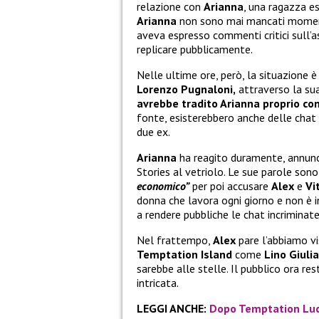
relazione con
Arianna
, una ragazza e
Arianna
non sono mai mancati momenti
aveva espresso commenti critici sull’
replicare pubblicamente.
Nelle ultime ore, però, la situazione è
Lorenzo Pugnaloni,
attraverso la sua
avrebbe tradito Arianna proprio con 
fonte, esisterebbero anche delle chat 
due ex.
Arianna
ha reagito duramente, annunc
Stories al vetriolo. Le sue parole sono
economico”
per poi accusare
Alex
e
Vi
donna che lavora ogni giorno e non è 
a rendere pubbliche le chat incriminate
Nel frattempo,
Alex
pare l’abbiamo vis
Temptation Island
come
Lino Giuli
sarebbe alle stelle. Il pubblico ora r
intricata.
LEGGI ANCHE:
Dopo Temptation Luci