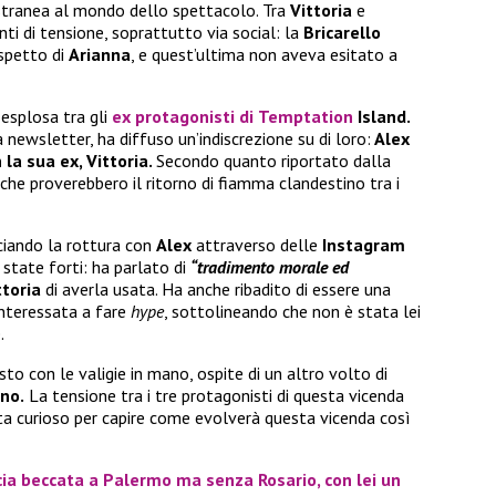
stranea al mondo dello spettacolo. Tra
Vittoria
e
 di tensione, soprattutto via social: la
Bricarello
aspetto di
Arianna
, e quest’ultima non aveva esitato a
 esplosa tra gli
ex protagonisti di
Temptation
Island.
 newsletter, ha diffuso un’indiscrezione su di loro:
Alex
la sua ex, Vittoria.
Secondo quanto riportato dalla
che proverebbero il ritorno di fiamma clandestino tra i
iando la rottura con
Alex
attraverso delle
Instagram
 state forti: ha parlato di
“tradimento morale ed
ttoria
di averla usata. Ha anche ribadito di essere una
interessata a fare
hype
, sottolineando che non è stata lei
.
to con le valigie in mano, ospite di un altro volto di
ano.
La tensione tra i tre protagonisti di questa vicenda
esta curioso per capire come evolverà questa vicenda così
a beccata a Palermo ma senza Rosario, con lei un