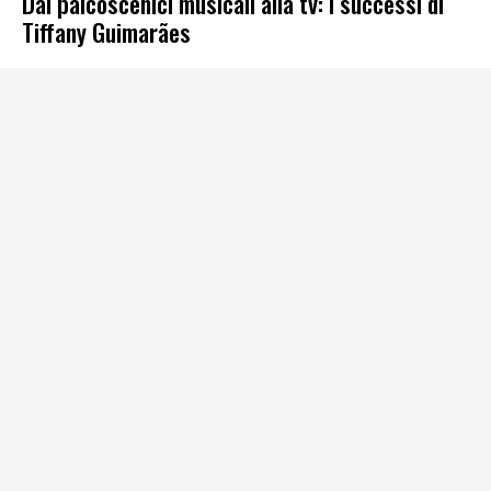
Dai palcoscenici musicali alla tv: i successi di
Tiffany Guimarães