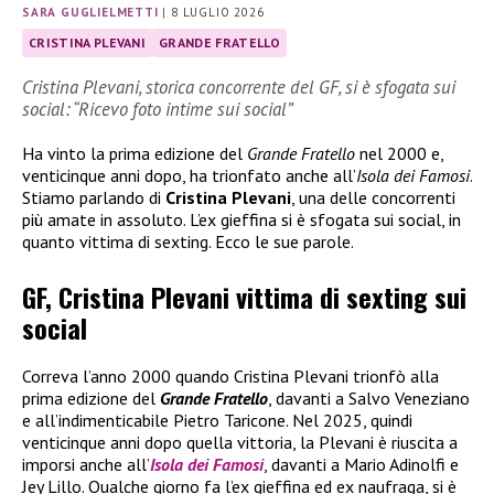
SARA GUGLIELMETTI
|
8 LUGLIO 2026
CRISTINA PLEVANI
GRANDE FRATELLO
Cristina Plevani, storica concorrente del GF, si è sfogata sui
social: “Ricevo foto intime sui social”
Ha vinto la prima edizione del
Grande Fratello
nel 2000 e,
venticinque anni dopo, ha trionfato anche all’
Isola dei Famosi
.
Stiamo parlando di
Cristina Plevani
, una delle concorrenti
più amate in assoluto. L’ex gieffina si è sfogata sui social, in
quanto vittima di sexting. Ecco le sue parole.
GF, Cristina Plevani vittima di sexting sui
social
Correva l’anno 2000 quando Cristina Plevani trionfò alla
prima edizione del
Grande Fratello
, davanti a Salvo Veneziano
e all’indimenticabile Pietro Taricone. Nel 2025, quindi
venticinque anni dopo quella vittoria, la Plevani è riuscita a
imporsi anche all’
Isola dei Famosi
, davanti a Mario Adinolfi e
Jey Lillo. Qualche giorno fa l’ex gieffina ed ex naufraga, si è