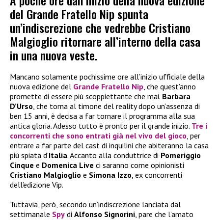
A poche ore dall’inizio della nuova edizione
del Grande Fratello Nip spunta
un’indiscrezione che vedrebbe Cristiano
Malgioglio ritornare all’interno della casa
in una nuova veste.
Mancano solamente pochissime ore all’inizio ufficiale della
nuova edizione del
Grande Fratello Nip
, che quest’anno
promette di essere più scoppiettante che mai.
Barbara
D’Urso
, che torna al timone del reality dopo un’assenza di
ben 15 anni, è decisa a far tornare il programma alla sua
antica gloria. Adesso tutto è pronto per il grande inizio.
Tre i
concorrenti che sono entrati già nel vivo del gioco
, per
entrare a far parte del cast di inquilini che abiteranno la casa
più spiata d’
Italia
. Accanto alla conduttrice di
Pomeriggio
Cinque
e
Domenica Live
ci saranno come opinionisti
Cristiano Malgioglio
e
Simona Izzo
, ex concorrenti
dell’edizione Vip.
Tuttavia, però, secondo un’indiscrezione lanciata dal
settimanale
Spy
di
Alfonso Signorini
, pare che l’amato