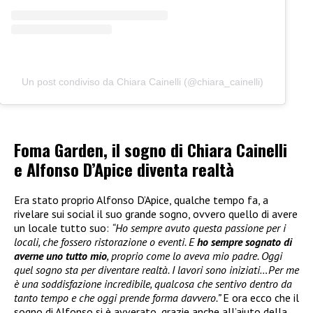
Un post condiviso da Chiara Cainelli (@chiara_cainelli)
Foma Garden, il sogno di Chiara Cainelli
e Alfonso D’Apice diventa realtà
Era stato proprio Alfonso D’Apice, qualche tempo fa, a
rivelare sui social il suo grande sogno, ovvero quello di avere
un locale tutto suo:
“Ho sempre avuto questa passione per i
locali, che fossero ristorazione o eventi. E
ho sempre sognato di
averne uno tutto mio
, proprio come lo aveva mio padre. Oggi
quel sogno sta per diventare realtà. I lavori sono iniziati…Per me
è una soddisfazione incredibile, qualcosa che sentivo dentro da
tanto tempo e che oggi prende forma davvero.”
E ora ecco che il
sogno di Alfonso si è avverato, grazie anche all’aiuto della