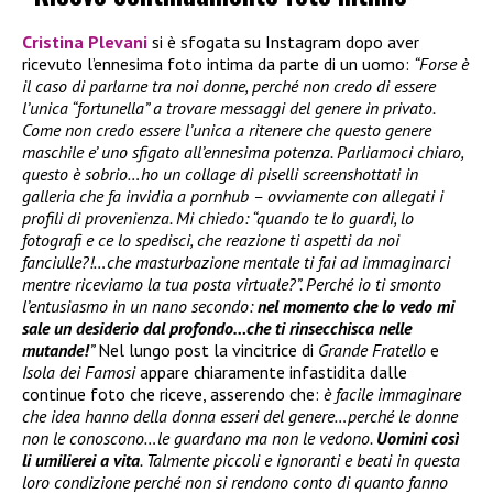
Cristina Plevani
si è sfogata su Instagram dopo aver
ricevuto l’ennesima foto intima da parte di un uomo:
“Forse è
il caso di parlarne tra noi donne, perché non credo di essere
l’unica “fortunella” a trovare messaggi del genere in privato.
Come non credo essere l’unica a ritenere che questo genere
maschile e’ uno sfigato all’ennesima potenza. Parliamoci chiaro,
questo è sobrio…ho un collage di piselli screenshottati in
galleria che fa invidia a pornhub – ovviamente con allegati i
profili di provenienza. Mi chiedo: “quando te lo guardi, lo
fotografi e ce lo spedisci, che reazione ti aspetti da noi
fanciulle?!…che masturbazione mentale ti fai ad immaginarci
mentre riceviamo la tua posta virtuale?”. Perché io ti smonto
l’entusiasmo in un nano secondo:
nel momento che lo vedo mi
sale un desiderio dal profondo…che ti rinsecchisca nelle
mutande!
”
Nel lungo post la vincitrice di
Grande Fratello
e
Isola dei Famosi
appare chiaramente infastidita dalle
continue foto che riceve, asserendo che:
è facile immaginare
che idea hanno della donna esseri del genere…perché le donne
non le conoscono…le guardano ma non le vedono.
Uomini così
li umilierei a vita
. Talmente piccoli e ignoranti e beati in questa
loro condizione perché non si rendono conto di quanto fanno