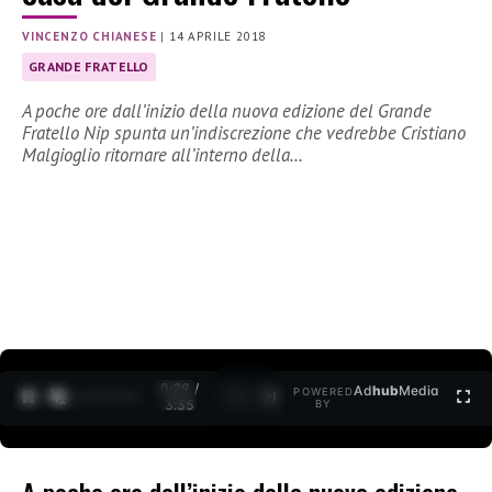
VINCENZO CHIANESE
|
14 APRILE 2018
GRANDE FRATELLO
A poche ore dall’inizio della nuova edizione del Grande
Fratello Nip spunta un’indiscrezione che vedrebbe Cristiano
Malgioglio ritornare all’interno della…
0:30 /
Ad
hub
Media
POWERED
1
/
2
3:35
BY