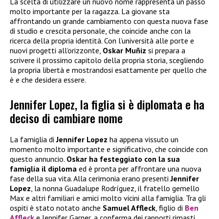
La scelta di utilizzare un nuovo nome rappresenta un passo
molto importante per la ragazza. La giovane sta
affrontando un grande cambiamento con questa nuova fase
di studio e crescita personale, che coincide anche con la
ricerca della propria identità. Con l’università alle porte e
nuovi progetti all’orizzonte,
Oskar Muñiz
si prepara a
scrivere il prossimo capitolo della propria storia, scegliendo
la propria libertà e mostrandosi esattamente per quello che
è e che desidera essere.
Jennifer Lopez, la figlia si è diplomata e ha
deciso di cambiare nome
La famiglia di
Jennifer Lopez
ha appena vissuto un
momento molto importante e significativo, che coincide con
questo annuncio.
Oskar ha festeggiato con la sua
famiglia il diploma
ed è pronta per affrontare una nuova
fase della sua vita. Alla cerimonia erano presenti
Jennifer
Lopez
, la nonna Guadalupe Rodríguez, il fratello gemello
Max e altri familiari e amici molto vicini alla famiglia. Tra gli
ospiti è stato notato anche
Samuel Affleck
, figlio di
Ben
Affleck
e Jennifer Garner, a conferma dei rapporti rimasti