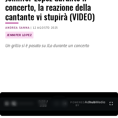
concerto, la reazione della
cantante vi stupirà (VIDEO)
ANDREA SANNA
|
12 AGOSTO 2025
JENNIFER LOPEZ
Un grillo si è posato su JLo durante un concerto
0:30 /
Ad
hub
Media
POWERED
1
/
2
3:35
BY