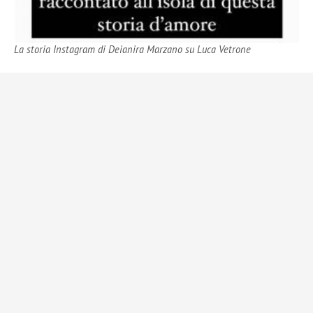
La storia Instagram di Deianira Marzano su Luca Vetrone