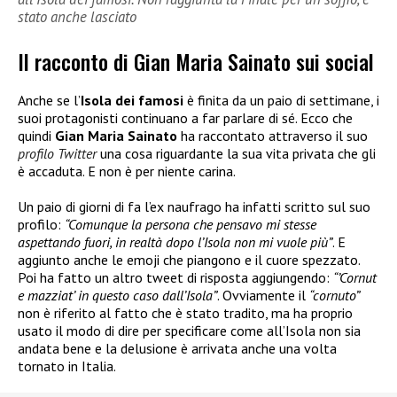
stato anche lasciato
Il racconto di Gian Maria Sainato sui social
Anche se l’
Isola dei famosi
è finita da un paio di settimane, i
suoi protagonisti continuano a far parlare di sé. Ecco che
quindi
Gian Maria Sainato
ha raccontato attraverso il suo
profilo Twitter
una cosa riguardante la sua vita privata che gli
è accaduta. E non è per niente carina.
Un paio di giorni di fa l’ex naufrago ha infatti scritto sul suo
profilo:
“Comunque la persona che pensavo mi stesse
aspettando fuori, in realtà dopo l’Isola non mi vuole più”
. E
aggiunto anche le emoji che piangono e il cuore spezzato.
Poi ha fatto un altro tweet di risposta aggiungendo:
“’Cornut
e mazziat’ in questo caso dall’Isola”
. Ovviamente il
“cornuto”
non è riferito al fatto che è stato tradito, ma ha proprio
usato il modo di dire per specificare come all’Isola non sia
andata bene e la delusione è arrivata anche una volta
tornato in Italia.