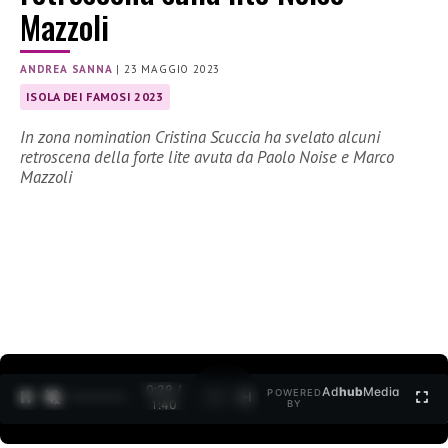
Mazzoli
ANDREA SANNA
|
23 MAGGIO 2023
ISOLA DEI FAMOSI 2023
In zona nomination Cristina Scuccia ha svelato alcuni
retroscena della forte lite avuta da Paolo Noise e Marco
Mazzoli
0:30 /
Ad
hub
Media
POWERED
1
/
2
1:40
BY