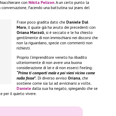
chiacchierare con
Nikita Pelizon
. A un certo punto la
a conversazione, facendo una battutina sui jeans del
Frase poco gradita dato che
Daniele Dal
Moro
, il quale già ha avuto dei precedenti con
Oriana Marzoli
, si è seccato e le ha chiesto
gentilmente di non immischiarsi nei discorsi che
non la riguardano, specie con commenti non
richiesti.
Proprio l’imprenditore veneto ha ribadito
ulteriormente di non avere una buona
considerazione di lei e di non esserci feeling:
“Prima ti comporti male e poi vieni vicino come
nulla fosse”
.
Di diverso avviso
Oriana
, che
sostiene come sia lui ad avvicinarsi a volte
.
Daniele
dalla sua ha negato, spiegando che se
 per il quieto vivere.