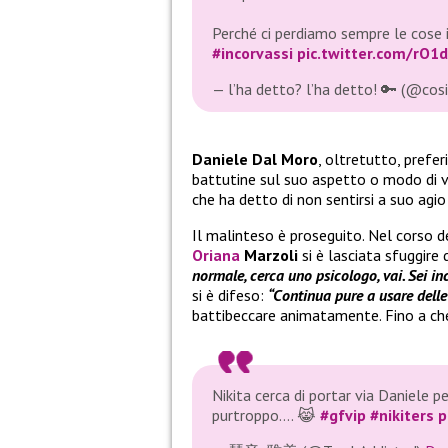
Perché ci perdiamo sempre le cose
#incorvassi
pic.twitter.com/rO
— l’ha detto? l’ha detto! 🔑 (@cos
Daniele Dal Moro
, oltretutto, prefer
battutine sul suo aspetto o modo di ves
che ha detto di non sentirsi a suo agio a
Il malinteso è proseguito. Nel corso d
Oriana
Marzoli
si è lasciata sfuggire
normale, cerca uno psicologo, vai. Sei in
si è difeso:
“Continua pure a usare delle 
battibeccare animatamente. Fino a che
Nikita cerca di portar via Daniele p
purtroppo…. 😹
#gfvip
#nikiters
p