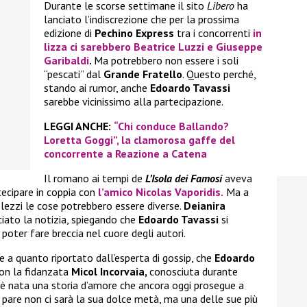
Durante le scorse settimane il sito
Libero
ha
lanciato l’indiscrezione che per la prossima
edizione di
Pechino Express
tra i concorrenti
in
lizza ci sarebbero
Beatrice Luzzi
e
Giuseppe
Garibaldi
.
Ma potrebbero non essere i soli
“pescati” dal
Grande Fratello
. Questo perché,
stando ai rumor, anche
Edoardo Tavassi
sarebbe vicinissimo alla partecipazione.
LEGGI ANCHE:
“Chi conduce Ballando?
Loretta Goggi”, la clamorosa gaffe del
concorrente a Reazione a Catena
Il romano ai tempi de
L’Isola dei Famosi
aveva
tecipare in coppia con
l’amico
Nicolas Vaporidis.
Ma a
lezzi le cose potrebbero essere diverse.
Deianira
ciato la notizia, spiegando che
Edoardo Tavassi
si
poter fare breccia nel cuore degli autori.
e a quanto riportato dall’esperta di gossip, che
Edoardo
on la fidanzata
Micol Incorvaia,
conosciuta durante
ì è nata una storia d’amore che ancora oggi prosegue a
 pare non ci sarà la sua dolce metà, ma una delle sue più