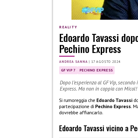
REALITY
Edoardo Tavassi dopo
Pechino Express
ANDREA SANNA
|
17 AGOSTO 2024
GF VIP 7
PECHINO EXPRESS
Dopo l’esperienza al GF Vip, secondo 
Express. Ma non in coppia con Micol!
Si rumoreggia che
Edoardo Tavassi
do
partecipazione di
Pechino Express
. M
dovrebbe affiancarlo.
Edoardo Tavassi vicino a P