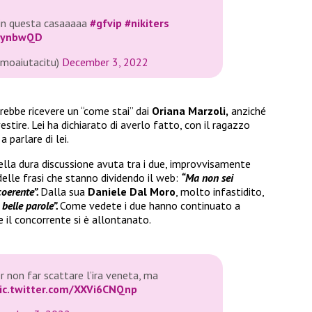
 in questa casaaaaa
#gfvip
#nikiters
1dynbwQD
imoaiutacitu)
December 3, 2022
irebbe ricevere un “come stai” dai
Oriana Marzoli,
anziché
tire. Lei ha dichiarato di averlo fatto, con il ragazzo
 parlare di lei.
ella dura discussione avuta tra i due, improvvisamente
 delle frasi che stanno dividendo il web:
“Ma non sei
coerente”.
Dalla sua
Daniele Dal Moro
, molto infastidito,
belle parole”.
Come vedete i due hanno continuato a
 il concorrente si è allontanato.
er non far scattare l’ira veneta, ma
ic.twitter.com/XXVi6CNQnp