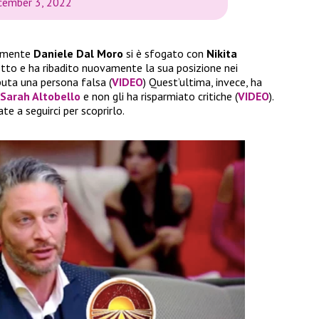
cember 3, 2022
vamente
Daniele Dal Moro
si è sfogato con
Nikita
etto e ha ribadito nuovamente la sua posizione nei
puta una persona falsa (
VIDEO
) Quest’ultima, invece, ha
Sarah Altobello
e non gli ha risparmiato critiche (
VIDEO
).
e a seguirci per scoprirlo.