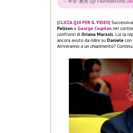
— 琴音-雅美 (@TrashAddicted)
De
(
CLICCA QUI PER IL VIDEO
) Successi
Pelizon
e
George Ciupilan
nel cortil
confronti di
Oriana Marzoli.
Lui la re
ancora avuto da ridire su
Daniele
con
Arriveranno a un chiarimento? Continuat